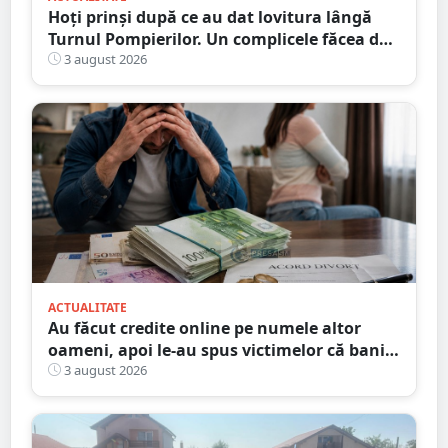
Hoți prinși după ce au dat lovitura lângă
Turnul Pompierilor. Un complicele făcea de
pază
3 august 2026
ACTUALITATE
Au făcut credite online pe numele altor
oameni, apoi le-au spus victimelor că banii
sunt din... moștenire
3 august 2026