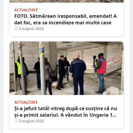
ACTUALITATE
FOTO. Sătmărean iresponsabil, amendat! A
dat foc, era sa incendieze mai multe case
3 august 2026
ACTUALITATE
Și-a jefuit tatăl vitreg după ce susține că nu
și-a primit salariul. A vândut în Ungaria 120
de role de vată și gresie de 7.000 de euro
3 august 2026