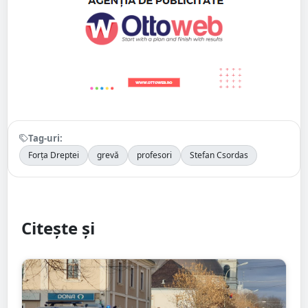
Tag-uri:
Forța Dreptei
grevă
profesori
Stefan Csordas
Citește și