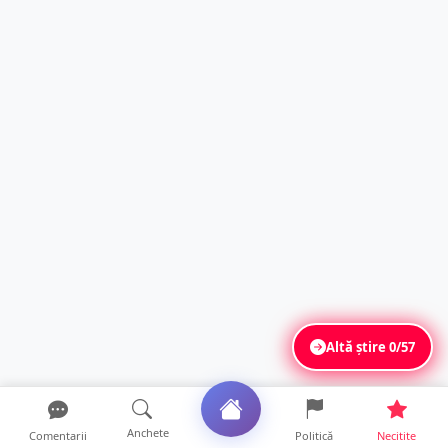
Altă știre
0/57
Anchete
Comentarii
Politică
Necitite