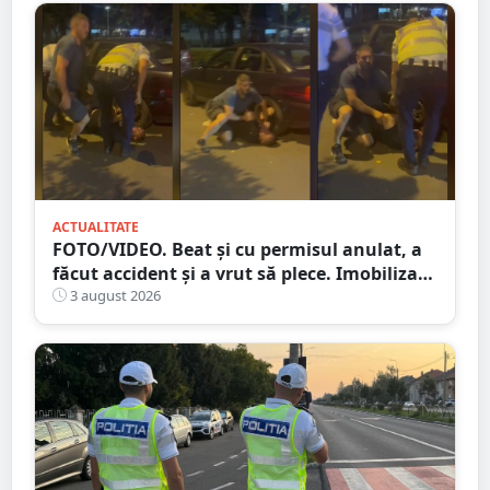
ACTUALITATE
FOTO/VIDEO. Beat și cu permisul anulat, a
făcut accident și a vrut să plece. Imobilizat
de trecători
3 august 2026