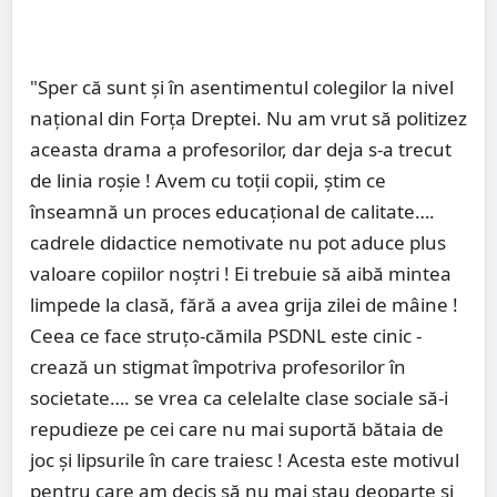
"Sper că sunt și în asentimentul colegilor la nivel
național din Forța Dreptei. Nu am vrut să politizez
aceasta drama a profesorilor, dar deja s-a trecut
de linia roșie ! Avem cu toții copii, știm ce
înseamnă un proces educațional de calitate….
cadrele didactice nemotivate nu pot aduce plus
valoare copiilor noștri ! Ei trebuie să aibă mintea
limpede la clasă, fără a avea grija zilei de mâine !
Ceea ce face struțo-cămila PSDNL este cinic -
crează un stigmat împotriva profesorilor în
societate…. se vrea ca celelalte clase sociale să-i
repudieze pe cei care nu mai suportă bătaia de
joc și lipsurile în care traiesc ! Acesta este motivul
pentru care am decis să nu mai stau deoparte și