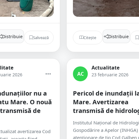
Distribuie
Distribuie
Salvează
Citește
litate
Actualitate
AC
ruarie 2026
23 februarie 2026
ndunațiilor nu a
Pericol de inundații l
Satu Mare. O nouă
Mare. Avertizarea
 transmisă de
transmisă de hidrolo
Institutul Național de Hidrologi
Gospodărire a Apelor (INHGA)
ctualizat avertizarea Cod
atenționare de tip Cod Galben
ţii, aceasta fiind