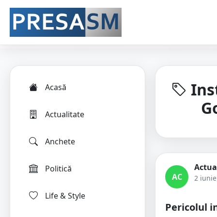
Ins
Acasă
G
Actualitate
Anchete
Actua
Politică
AC
2 iuni
Life & Style
Pericolul i