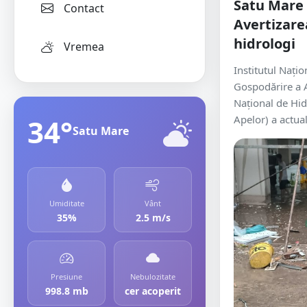
Satu Mare 
Contact
Avertizare
hidrologi
Vremea
Institutul Națio
Gospodărire a A
Național de Hid
34°
Apelor) a actual
Satu Mare
Umiditate
Vânt
35%
2.5 m/s
Presiune
Nebulozitate
998.8 mb
cer acoperit