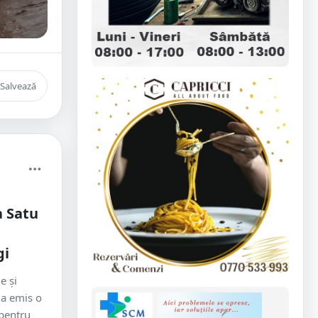
Salvează
a Satu
gi
e și
 a emis o
 pentru