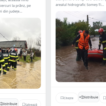
arealul hidrografic Someș-Ti...
iercuri la prânz, pe
i din judeţe...
Distribuie
Citește
Distribuie
Salvează