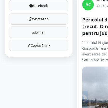
AC
27 ian
Facebook
Pericolul d
WhatsApp
trecut. O 
E-mail
pentru jud
Institutul Națio
Copiază link
Gospodărire a A
avertizarea de 
Satu Mare. În r