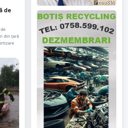
ă de
 de
i din țară
rtizare