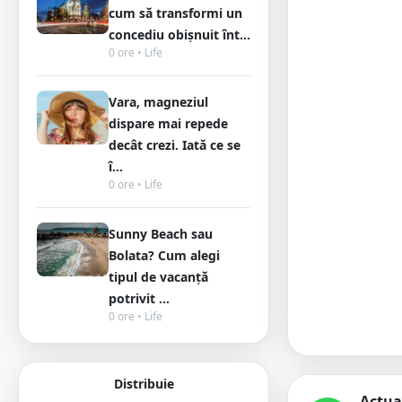
cum să transformi un
concediu obișnuit înt...
0 ore • Life
Vara, magneziul
dispare mai repede
decât crezi. Iată ce se
î...
0 ore • Life
Sunny Beach sau
Bolata? Cum alegi
tipul de vacanță
potrivit ...
0 ore • Life
Distribuie
Actua