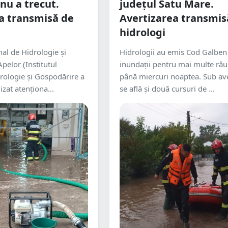
nu a trecut.
județul Satu Mare.
a transmisă de
Avertizarea transmis
hidrologi
nal de Hidrologie și
Hidrologii au emis Cod Galben
pelor (Institutul
inundații pentru mai multe râur
rologie și Gospodărire a
până miercuri noaptea. Sub ave
izat atenționa...
se află și două cursuri de ...