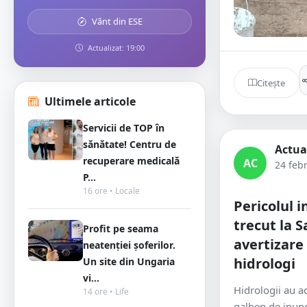
Vânt din ESE
Actualizat: 19:00
Citește
Ultimele articole
Servicii de TOP în
sănătate! Centru de
Actua
recuperare medicală
AC
24 feb
P...
16 ore • Locale
Pericolul i
trecut la 
Profit pe seama
avertizare
neatenției șoferilor.
hidrologi
Un site din Ungaria
vi...
Hidrologii au a
14 ore • Life
galben de inunda