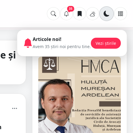
35
Articole noi!
Vezi știrile
Avem 35 știri noi pentru tine.
📢 Publicitate
e și
n