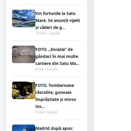
Vin furtunile la Satu
Mare. Se anunță vijelii
și căderi de g...
10 ore • Locale
FOTO. „Invazie” de
gândaci în mai multe
cartiere din Satu Ma...
9 ore • Locale
FOTO. Tomberoane
răscolite, gunoaie
împrăștiate și miros
ins...
9 ore • Locale
Madrid după apus: