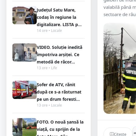
valabilă până m
Județul Satu Mare,
sectoare de râur
codaș în regiune la
digitalizare. LISTA p...
14 ore • Locale
VIDEO. Soluție inedită
împotriva arșiței. Ce
metodă de răcor...
13 ore • Life
Șofer de ATV, rănit
după ce s-a răsturnat
pe un drum foresti...
13 ore • Locale
FOTO. O nouă șansă la
viață, cu sprijin de la
Citește