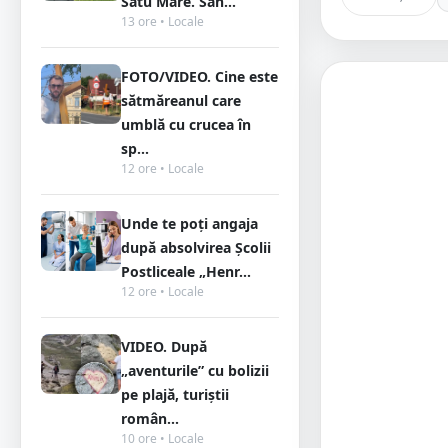
Satu Mare. Sân...
13 ore • Locale
FOTO/VIDEO. Cine este
sătmăreanul care
umblă cu crucea în
sp...
12 ore • Locale
Unde te poți angaja
după absolvirea Școlii
Postliceale „Henr...
12 ore • Locale
VIDEO. După
„aventurile” cu bolizii
pe plajă, turiștii
român...
10 ore • Locale