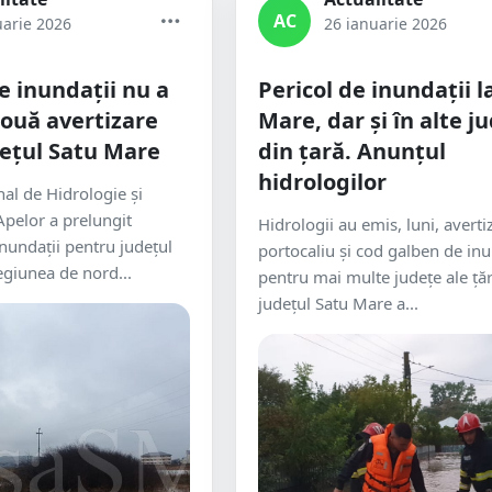
AC
uarie 2026
26 ianuarie 2026
e inundații nu a
Pericol de inundații l
nouă avertizare
Mare, dar și în alte j
ețul Satu Mare
din țară. Anunțul
hidrologilor
nal de Hidrologie și
pelor a prelungit
Hidrologii au emis, luni, averti
inundații pentru județul
portocaliu şi cod galben de inu
egiunea de nord...
pentru mai multe judeţe ale ţăr
județul Satu Mare a...