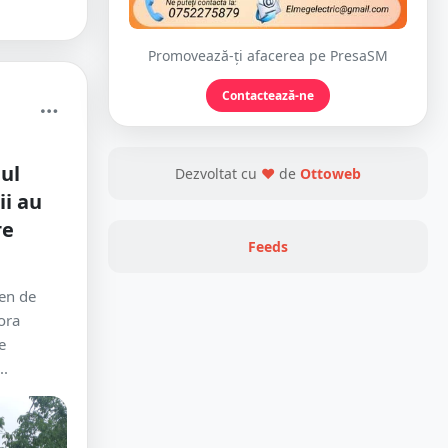
Promovează-ți afacerea pe PresaSM
Contactează-ne
ul
Dezvoltat cu
❤
de
Ottoweb
ii au
re
Feeds
ben de
 ora
e
..