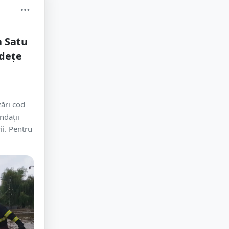
a Satu
udețe
zări cod
ndaţii
ii. Pentru