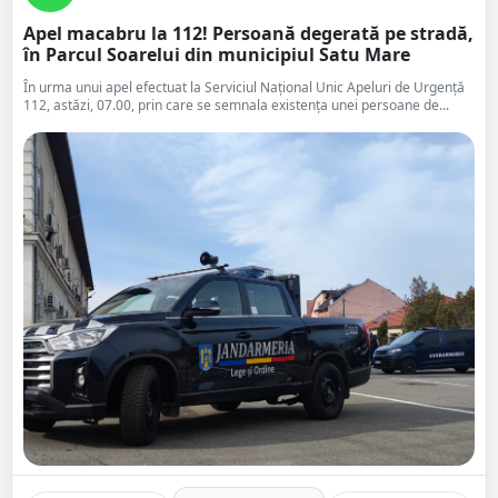
Apel macabru la 112! Persoană degerată pe stradă,
în Parcul Soarelui din municipiul Satu Mare
În urma unui apel efectuat la Serviciul Național Unic Apeluri de Urgență
112, astăzi, 07.00, prin care se semnala existența unei persoane de...