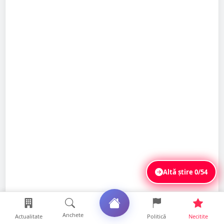
Altă știre
0/54
Anchete
Actualitate
Politică
Necitite