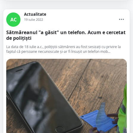
Actualitate
AC
19 iulie 2022
Sătmăreanul "a găsit" un telefon. Acum e cercetat
de polițiști
La data de 18 iulie a.c., polițiștii sătmăreni au fost sesizați cu privire la
faptul că persoane necunoscute și-ar fi însușit un telefon mob...