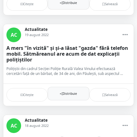
Distribuie
Citește
Salvează
Actualitate
AC
19 august 2022
A mers "în vizită" și și-a lăsat "gazda" fără telefon
mobil. Sătmăreanul are acum de dat explicații
polițiștilor
Polițiștii din cadrul Secției Poliție Rurală Valea Vinului efectuează
cercetări față de un bărbat, de 34 de ani, din Păulești, sub aspectul ...
Distribuie
Citește
Salvează
Actualitate
AC
18 august 2022