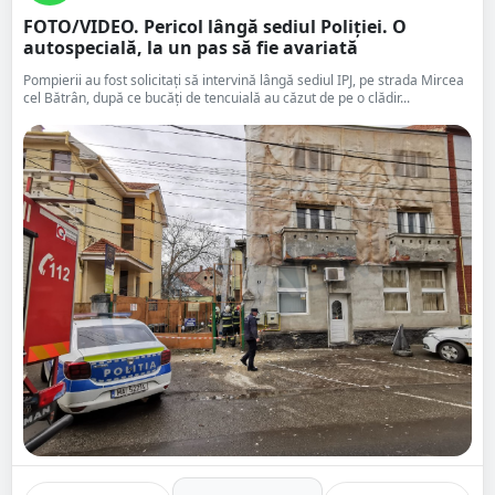
FOTO/VIDEO. Pericol lângă sediul Poliției. O
autospecială, la un pas să fie avariată
Pompierii au fost solicitați să intervină lângă sediul IPJ, pe strada Mircea
cel Bătrân, după ce bucăți de tencuială au căzut de pe o clădir...