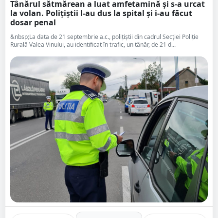
Tânărul sătmărean a luat amfetamină și s-a urcat
la volan. Polițiștii l-au dus la spital și i-au făcut
dosar penal
&nbsp;La data de 21 septembrie a.c., polițiștii din cadrul Secției Poliție
Rurală Valea Vinului, au identificat în trafic, un tânăr, de 21 d...