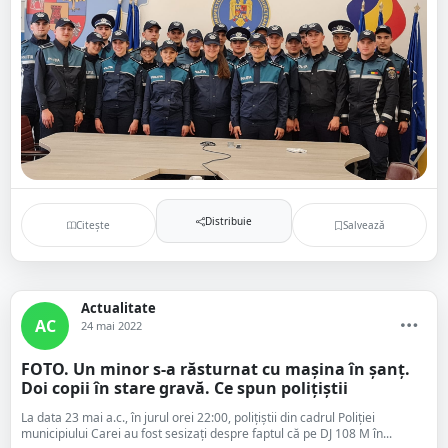
Distribuie
Citește
Salvează
Actualitate
AC
24 mai 2022
FOTO. Un minor s-a răsturnat cu mașina în șanț.
Doi copii în stare gravă. Ce spun polițiștii
La data 23 mai a.c., în jurul orei 22:00, polițiștii din cadrul Poliției
municipiului Carei au fost sesizați despre faptul că pe DJ 108 M în...