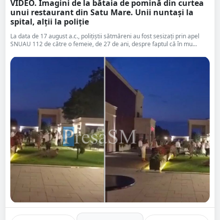
VIDEO. Imagini de la bătaia de pomină din curtea
unui restaurant din Satu Mare. Unii nuntași la
spital, alții la poliție
La data de 17 august a.c., polițiștii sătmăreni au fost sesizați prin apel
SNUAU 112 de către o femeie, de 27 de ani, despre faptul că în mu...