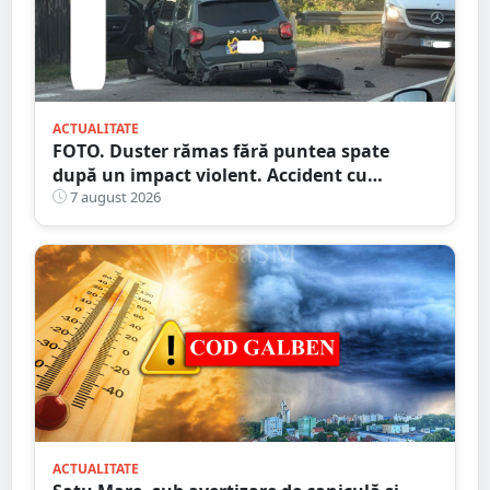
ACTUALITATE
FOTO. Duster rămas fără puntea spate
după un impact violent. Accident cu
implicarea unei mașini din Satu Mare
7 august 2026
ACTUALITATE