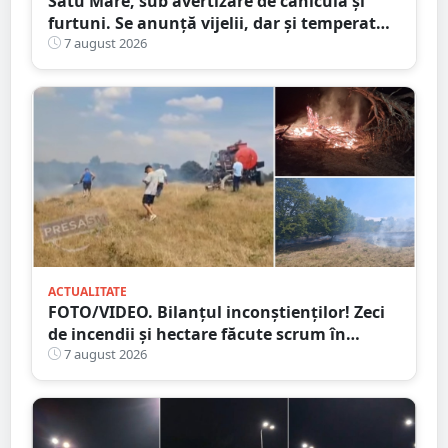
Satu Mare, sub avertizare de caniculă și
furtuni. Se anunță vijelii, dar și temperaturi
ridicate. Avertizarea ANM
7 august 2026
ACTUALITATE
FOTO/VIDEO. Bilanțul inconștienților! Zeci
de incendii și hectare făcute scrum în
județul Satu Mare
7 august 2026