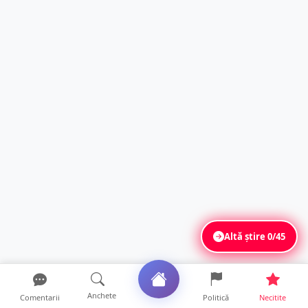
Altă știre
0/45
Anchete
Comentarii
Politică
Necitite