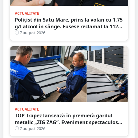
ACTUALITATE
Polițist din Satu Mare, prins la volan cu 1,75
g/l alcool în sânge. Fusese reclamat la 112
că circula pe contrasens
7 august 2026
ACTUALITATE
TOP Trapez lansează în premieră gardul
metalic „ZIG ZAG”. Eveniment spectaculos
în Grădina Romei
7 august 2026