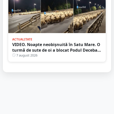
ACTUALITATE
VIDEO. Noapte neobișnuită în Satu Mare. O
turmă de sute de oi a blocat Podul Decebal.
Gest de apreciat al ciobanului
7 august 2026