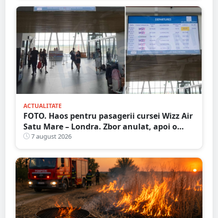
ACTUALITATE
FOTO. Haos pentru pasagerii cursei Wizz Air
Satu Mare – Londra. Zbor anulat, apoi o
nouă întârziere. Fără explicații clare
7 august 2026