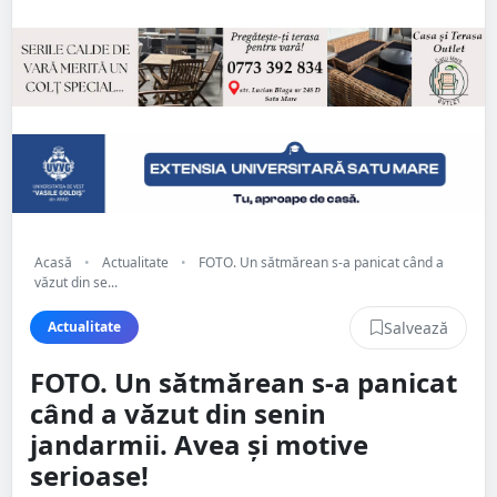
Acasă
•
Actualitate
•
FOTO. Un sătmărean s-a panicat când a
văzut din se...
Salvează
Actualitate
FOTO. Un sătmărean s-a panicat
când a văzut din senin
jandarmii. Avea și motive
serioase!