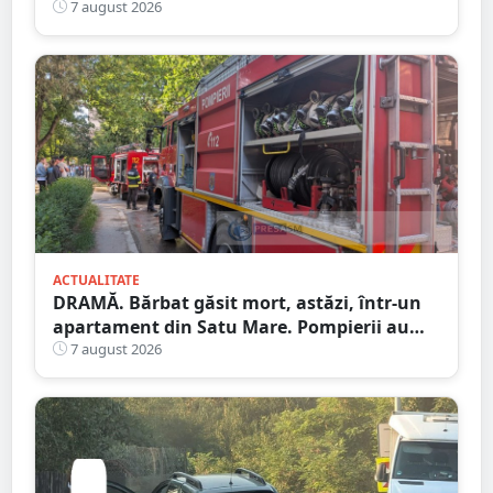
Satu Mare
7 august 2026
ACTUALITATE
DRAMĂ. Bărbat găsit mort, astăzi, într-un
apartament din Satu Mare. Pompierii au
spart ușa
7 august 2026