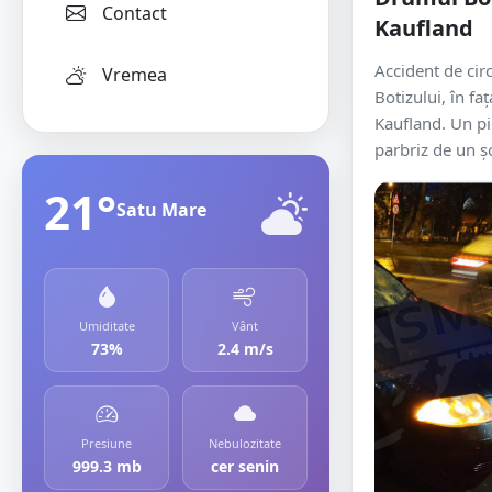
Contact
Kaufland
Accident de cir
Vremea
Botizului, în f
Kaufland. Un pi
parbriz de un șof
21°
Satu Mare
Umiditate
Vânt
73%
2.4 m/s
Presiune
Nebulozitate
999.3 mb
cer senin