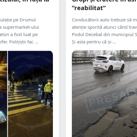
”reabilitat”
culație pe Drumul
Conducătorii auto trebuie să m
ața supermarket-ului
atenție sporită atunci când tra
eton a fost luat pe
Podul Decebal din municipiul 
er. Polițiștii fac ...
Și asta pentru că și-...