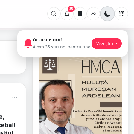
35
Articole noi!
Vezi știrile
Avem 35 știri noi pentru tine.
📢 Publicitate
e,
ebal!
altul