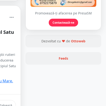
Promovează-ți afacerea pe PresaSM
Contactează-ne
l Satu
Dezvoltat cu
❤
de
Ottoweb
ii rutieri
Feeds
roducerea
ipiul Satu
Salvează