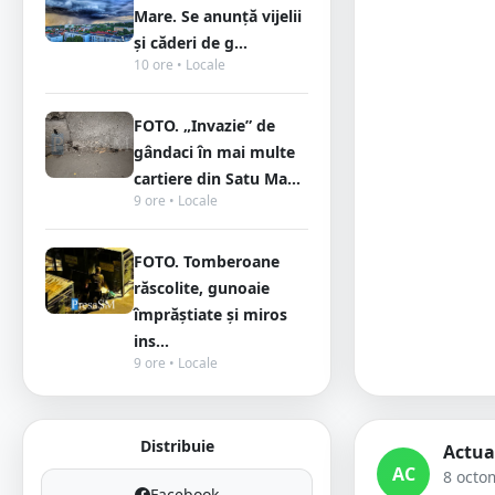
Mare. Se anunță vijelii
și căderi de g...
10 ore • Locale
FOTO. „Invazie” de
gândaci în mai multe
cartiere din Satu Ma...
9 ore • Locale
FOTO. Tomberoane
răscolite, gunoaie
împrăștiate și miros
ins...
9 ore • Locale
Distribuie
Actua
AC
8 octo
Facebook