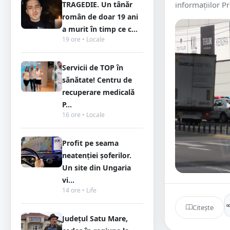
TRAGEDIE. Un tânăr
informațiilor Pr
român de doar 19 ani
a murit în timp ce c...
19 ore • Locale
Servicii de TOP în
sănătate! Centru de
recuperare medicală
P...
16 ore • Locale
Profit pe seama
neatenției șoferilor.
Un site din Ungaria
vi...
14 ore • Life
Citește
Județul Satu Mare,