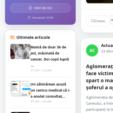
Vânt din Est
Actualizat: 05:00
Citește
Ultimele articole
Actua
Mamă de doar 36 de
AC
23 dec
ani, măcinată de
cancer. Doi copii luptă
...
Aglomeraț
21 ore • Locale
face victi
spart o ma
Un sătmărean acuză
șoferul a o
un centru medical că i-
a anulat consultaț...
Aglomerația de
20 ore • Locale
Careiului, a înt
participanți la 