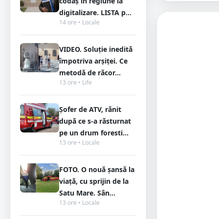
codaș în regiune la
digitalizare. LISTA p...
14 ore • Locale
VIDEO. Soluție inedită
împotriva arșiței. Ce
metodă de răcor...
13 ore • Life
Șofer de ATV, rănit
după ce s-a răsturnat
pe un drum foresti...
13 ore • Locale
FOTO. O nouă șansă la
viață, cu sprijin de la
Satu Mare. Sân...
13 ore • Locale