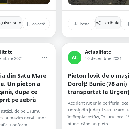
Distribuie
Distribuie
Salvează
Citește
litate
Actualitate
AC
embrie 2021
10 decembrie 2021
ia din Satu Mare
Pieton lovit de o maș
me. Un pieton a
Dorolț! Bunic (78 ani)
șină, după ce
transportat la Urgen
prit pe zebră
Accident rutier la periferia local
Dorolț din județul Satu Mare. T
 astăzi, de pe Drumul
întâmplat astăzi, în jurul orei 1
ins la maxim nervii unor
atunci când un pieto...
trafic. Conform