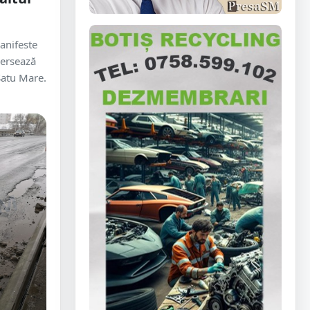
anifeste
versează
Satu Mare.