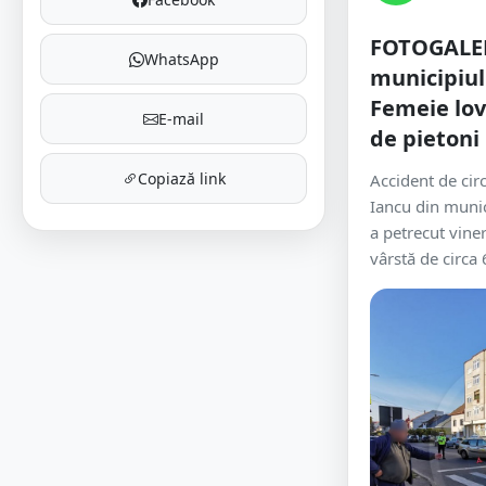
FOTOGALER
WhatsApp
municipiul
Femeie lov
E-mail
de pietoni
Copiază link
Accident de cir
Iancu din munic
a petrecut vine
vârstă de circa 