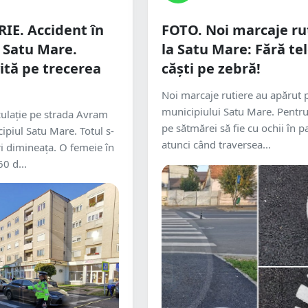
IE. Accident în
FOTO. Noi marcaje ru
 Satu Mare.
la Satu Mare: Fără tel
ită pe trecerea
căști pe zebră!
Noi marcaje rutiere au apărut p
municipiului Satu Mare. Pentru 
culație pe strada Avram
pe sătmărei să fie cu ochii în p
ipiul Satu Mare. Totul s-
atunci când traversea...
ri dimineața. O femeie în
60 d...