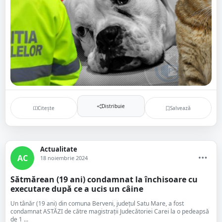
Distribuie
Citește
Salvează
Actualitate
AC
18 noiembrie 2024
Sătmărean (19 ani) condamnat la închisoare cu
executare după ce a ucis un câine
Un tânăr (19 ani) din comuna Berveni, județul Satu Mare, a fost
condamnat ASTĂZI de către magistrații Judecătoriei Carei la o pedeapsă
de 1 ...