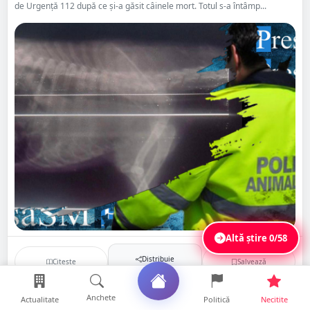
de Urgență 112 după ce și-a găsit câinele mort. Totul s-a întâmp...
Altă știre
0/58
Distribuie
Citește
Salvează
Anchete
Actualitate
Politică
Necitite