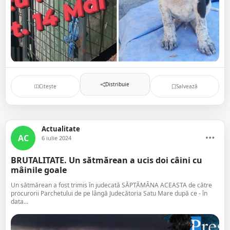
Distribuie
Citește
Salvează
Actualitate
AC
6 iulie 2024
BRUTALITATE. Un sătmărean a ucis doi câini cu
mâinile goale
Un sătmărean a fost trimis în judecată SĂPTĂMÂNA ACEASTA de către
procurorii Parchetului de pe lângă Judecătoria Satu Mare după ce - în
data...