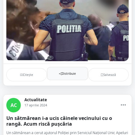
Distribuie
Citește
Salvează
Actualitate
AC
17 aprilie 2024
Un sătmărean i-a ucis câinele vecinului cu o
rangă. Acum riscă pușcăria
Un sătmărean a cerut ajutorul Poliției prin Serviciul Național Unic Apeluri