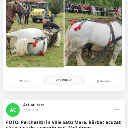
Distribuie
Citește
Salvează
Actualitate
AC
7 mai 2025
FOTO. Percheziții în Viile Satu Mare. Bărbat acuzat
că se juca de-a veterinarul, fără drept