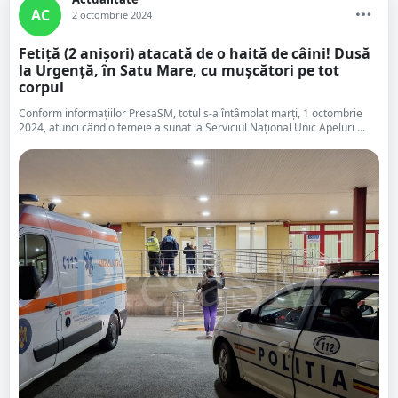
AC
2 octombrie 2024
Fetiță (2 anișori) atacată de o haită de câini! Dusă
la Urgență, în Satu Mare, cu mușcători pe tot
corpul
Conform informațiilor PresaSM, totul s-a întâmplat marți, 1 octombrie
2024, atunci când o femeie a sunat la Serviciul Național Unic Apeluri ...