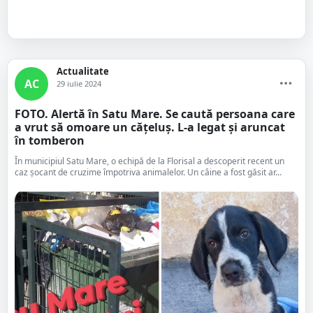
Actualitate
AC
29 iulie 2024
FOTO. Alertă în Satu Mare. Se caută persoana care
a vrut să omoare un cățeluș. L-a legat și aruncat
în tomberon
În municipiul Satu Mare, o echipă de la Florisal a descoperit recent un
caz șocant de cruzime împotriva animalelor. Un câine a fost găsit ar...