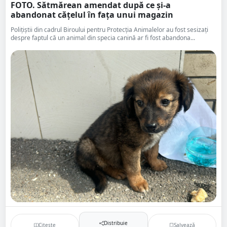
FOTO. Sătmărean amendat după ce și-a
abandonat cățelul în fața unui magazin
Polițiștii din cadrul Biroului pentru Protecția Animalelor au fost sesizați
despre faptul că un animal din specia canină ar fi fost abandona...
Distribuie
Citește
Salvează