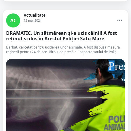
Actualitate
AC
13 mai 2024
DRAMATIC. Un sătmărean și-a ucis câinii! A fost
reținut și dus în Arestul Poliției Satu Mare
Bărbat, cercetat pentru uciderea unor animale. A fost dispusă măsura
reținerii pentru 24 de ore. Biroul de presă al Inspectoratului de Poliț...