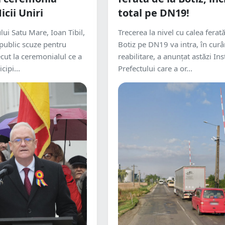
cii Uniri
total pe DN19!
lui Satu Mare, Ioan Tibil,
Trecerea la nivel cu calea ferată
 public scuze pentru
Botiz pe DN19 va intra, în curâ
ecut la ceremonialul ce a
reabilitare, a anunțat astăzi Ins
cipi...
Prefectului care a or...