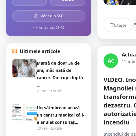
Vânt din SSE
Citește
Actualizat: 23:00
Ultimele articole
Actua
AC
15 iuli
Mamă de doar 36 de
ani, măcinată de
cancer. Doi copii luptă
VIDEO. Inc
...
Magnoliei 
21 ore • Locale
transforma
dezastru. 
Un sătmărean acuză
autorizație
un centru medical că i-
incendiu
a anulat consultaț...
20 ore • Locale
Incendiul de pe