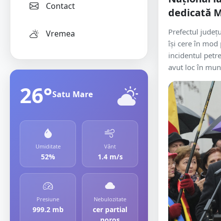
Contact
dedicată Mi
Prefectul județu
Vremea
își cere în mod
incidentul petr
avut loc în muni
26°
Satu Mare
Umiditate
Vânt
52%
1.4 m/s
Presiune
Nebulozitate
999.2 mb
cer partial
noros