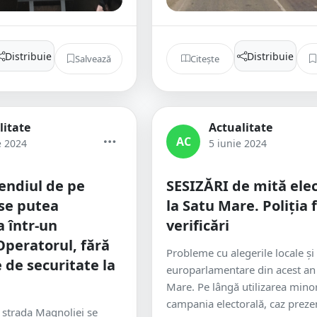
Distribuie
Distribuie
Salvează
Citește
litate
Actualitate
AC
e 2024
5 iunie 2024
endiul de pe
SESIZĂRI de mită ele
se putea
la Satu Mare. Poliția 
 într-un
verificări
Operatorul, fără
Probleme cu alegerile locale și
 de securitate la
europarlamentare din acest an 
Mare. Pe lângă utilizarea minor
campania electorală, caz prezen
 strada Magnoliei se