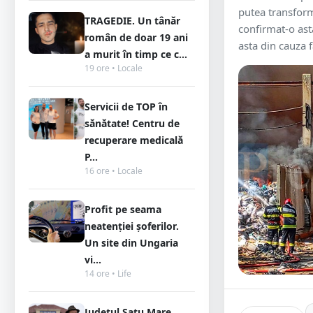
putea transform
TRAGEDIE. Un tânăr
confirmat-o astă
român de doar 19 ani
asta din cauza f
a murit în timp ce c...
19 ore • Locale
Servicii de TOP în
sănătate! Centru de
recuperare medicală
P...
16 ore • Locale
Profit pe seama
neatenției șoferilor.
Un site din Ungaria
vi...
14 ore • Life
Județul Satu Mare,