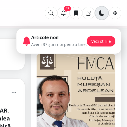
37
Articole noi!
Vezi știrile
Avem 37 știri noi pentru tine.
📢 Publicitate
AR.
alea
chisă