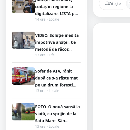
Citește
codaș în regiune la
digitalizare. LISTA p...
14 ore • Locale
VIDEO. Soluție inedită
împotriva arșiței. Ce
metodă de răcor...
13 ore • Life
Șofer de ATV, rănit
după ce s-a răsturnat
pe un drum foresti...
13 ore • Locale
FOTO. O nouă șansă la
viață, cu sprijin de la
Satu Mare. Sân...
13 ore • Locale