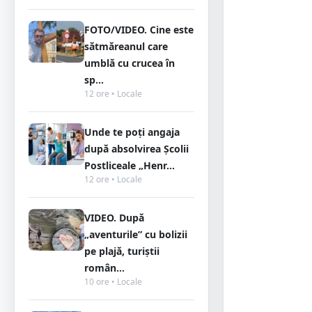
FOTO/VIDEO. Cine este
sătmăreanul care
umblă cu crucea în
sp...
12 ore • Locale
Unde te poți angaja
după absolvirea Școlii
Postliceale „Henr...
12 ore • Locale
VIDEO. După
„aventurile” cu bolizii
pe plajă, turiștii
român...
10 ore • Locale