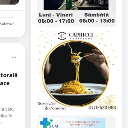
Salvează
ctorală
face
la Satu
ilor în
...