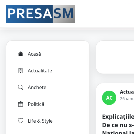
Acasă
Actualitate
Anchete
Actua
AC
26 ian
Politică
Explicațiil
Life & Style
De ce nu s
Național l