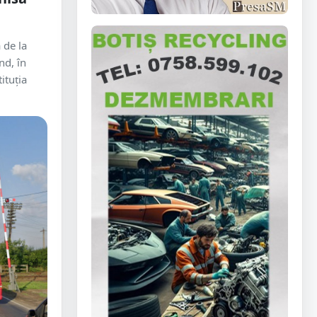
 de la
nd, în
tituția