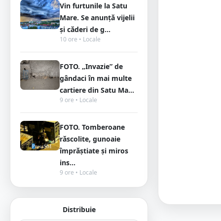
Vin furtunile la Satu
Mare. Se anunță vijelii
și căderi de g...
10 ore • Locale
FOTO. „Invazie” de
gândaci în mai multe
cartiere din Satu Ma...
9 ore • Locale
FOTO. Tomberoane
răscolite, gunoaie
împrăștiate și miros
ins...
9 ore • Locale
Distribuie