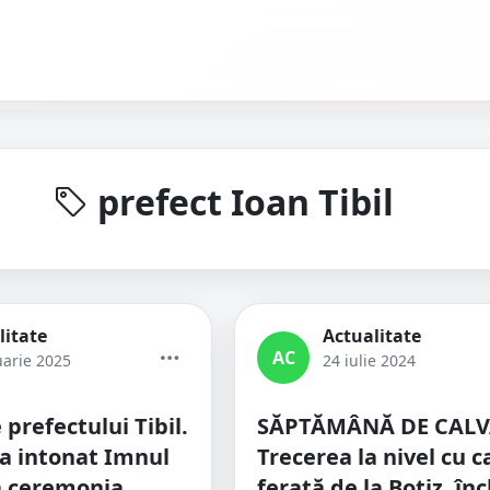
prefect Ioan Tibil
litate
Actualitate
AC
uarie 2025
24 iulie 2024
e prefectului Tibil.
SĂPTĂMÂNĂ DE CALV
-a intonat Imnul
Trecerea la nivel cu c
a ceremonia
ferată de la Botiz, în