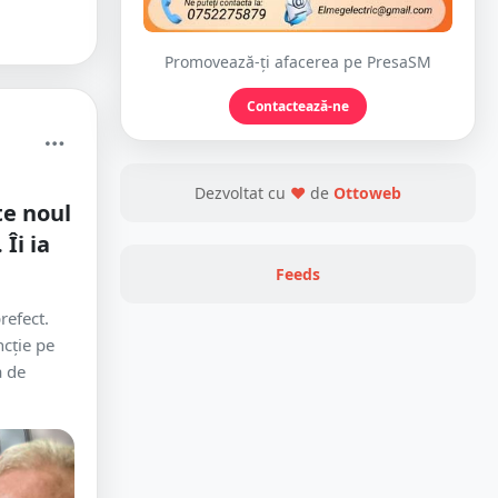
Promovează-ți afacerea pe PresaSM
Contactează-ne
Dezvoltat cu
❤
de
Ottoweb
ste noul
Îi ia
Feeds
refect.
ncție pe
a de