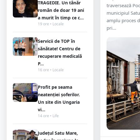
TRAGEDIE. Un tânăr
traversează Po
român de doar 19 ani
municipiul Satu
a murit în timp ce c...
amplu proces de 
19 ore • Locale
pri...
Servicii de TOP în
sănătate! Centru de
recuperare medicală
P...
16 ore • Locale
Profit pe seama
neatenției șoferilor.
Un site din Ungaria
vi...
14 ore • Life
Județul Satu Mare,