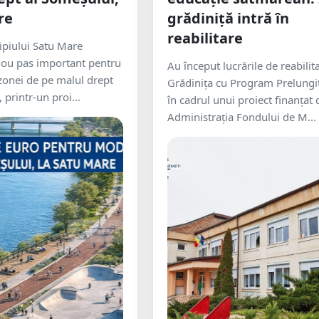
re
grădiniță intră în
reabilitare
ipiului Satu Mare
nou pas important pentru
Au început lucrările de reabilita
zonei de pe malul drept
Grădinița cu Program Prelungit
 printr-un proi...
în cadrul unui proiect finanțat 
Administrația Fondului de M...