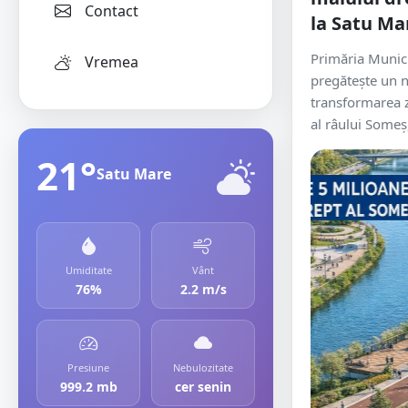
Contact
la Satu Ma
Primăria Munic
Vremea
pregătește un 
transformarea 
al râului Someș,
21°
Satu Mare
Umiditate
Vânt
76%
2.2 m/s
Presiune
Nebulozitate
999.2 mb
cer senin