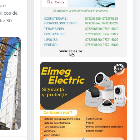
are
i coș de
tiv 30