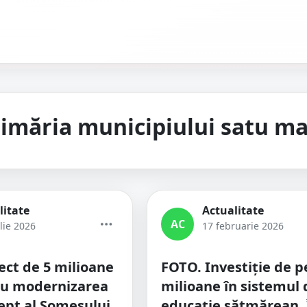
imăria municipiului satu m
litate
Actualitate
AC
lie 2026
17 februarie 2026
ect de 5 milioane
FOTO. Investiție de p
ru modernizarea
milioane în sistemul 
ept al Someșului,
educație sătmărean. 