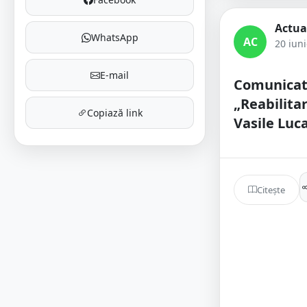
Actua
WhatsApp
AC
20 iun
E-mail
Comunicat
„Reabilita
Copiază link
Vasile Luc
Citește