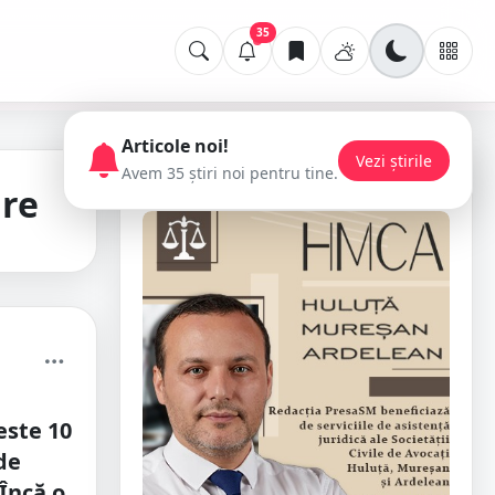
35
Articole noi!
Vezi știrile
Avem 35 știri noi pentru tine.
📢 Publicitate
are
este 10
de
Încă o