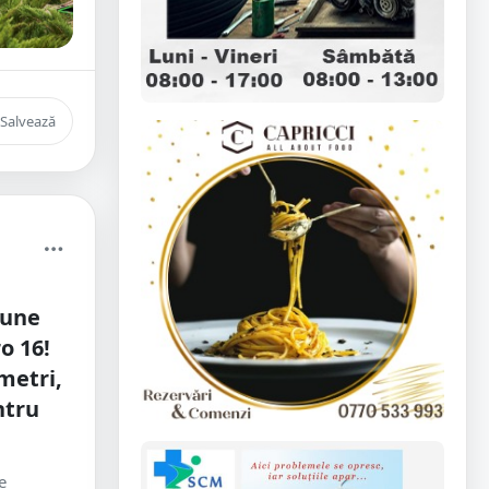
Salvează
iune
o 16!
metri,
ntru
e