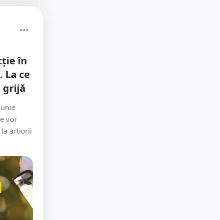
ție în
. La ce
 grijă
iunie
e vor
la arborii