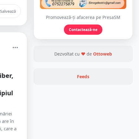
Salvează
Promovează-ți afacerea pe PresaSM
Contactează-ne
Dezvoltat cu
❤
de
Ottoweb
iber,
Feeds
ipiul
măriei
 are în
, care a