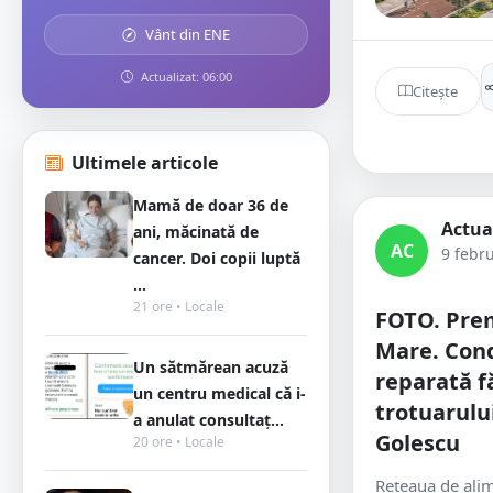
Vânt din ENE
Actualizat: 06:00
Citește
Ultimele articole
Mamă de doar 36 de
Actua
ani, măcinată de
AC
9 febr
cancer. Doi copii luptă
...
21 ore • Locale
FOTO. Prem
Mare. Cond
Un sătmărean acuză
reparată f
un centru medical că i-
trotuarulu
a anulat consultaț...
Golescu
20 ore • Locale
Rețeaua de ali