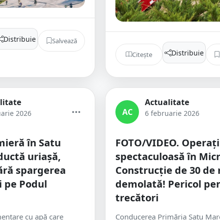
Distribuie
Salvează
Distribuie
Citește
litate
Actualitate
AC
uarie 2026
6 februarie 2026
ieră în Satu
FOTO/VIDEO. Operaț
uctă uriașă,
spectaculoasă în Micr
ără spargerea
Construcție de 30 de 
i pe Podul
demolată! Pericol pe
trecători
mentare cu apă care
Conducerea Primăria Satu Mar