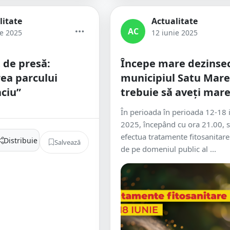
litate
Actualitate
AC
ie 2025
12 iunie 2025
 de presă:
Începe mare dezinsec
rea parcului
municipiul Satu Mare
aciu”
trebuie să aveți mare
În perioada în perioada 12-18 
2025, începând cu ora 21.00, s
efectua tratamente fitosanitare 
Distribuie
Salvează
de pe domeniul public al ...