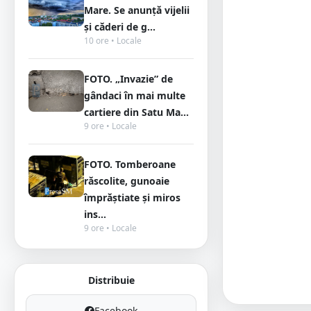
Mare. Se anunță vijelii
și căderi de g...
10 ore • Locale
FOTO. „Invazie” de
gândaci în mai multe
cartiere din Satu Ma...
9 ore • Locale
FOTO. Tomberoane
răscolite, gunoaie
împrăștiate și miros
ins...
9 ore • Locale
Distribuie
Facebook