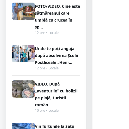
FOTO/VIDEO. Cine este
sătmăreanul care
umblă cu crucea în
sp...
12 ore • Locale
Unde te poți angaja
după absolvirea Școlii
Postliceale „Henr...
12 ore • Locale
VIDEO. După
„aventurile” cu bolizii
pe plajă, turiștii
român...
10 ore • Locale
Vin furtunile la Satu