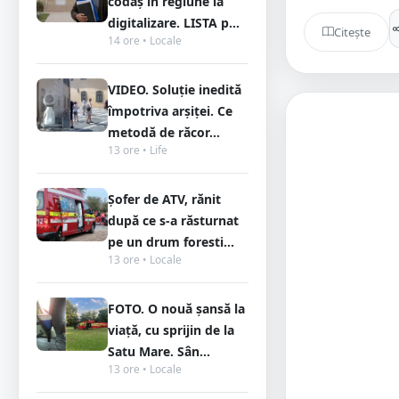
codaș în regiune la
digitalizare. LISTA p...
Citește
14 ore • Locale
VIDEO. Soluție inedită
împotriva arșiței. Ce
metodă de răcor...
13 ore • Life
Șofer de ATV, rănit
după ce s-a răsturnat
pe un drum foresti...
13 ore • Locale
FOTO. O nouă șansă la
viață, cu sprijin de la
Satu Mare. Sân...
13 ore • Locale