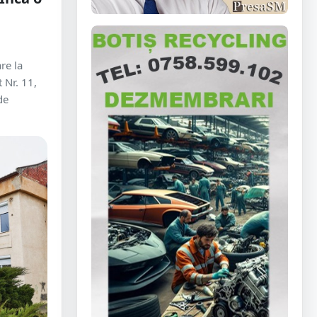
re la
 Nr. 11,
de