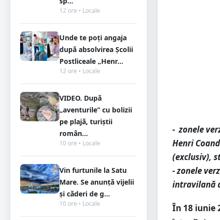
sp...
12 ore • Locale
Unde te poți angaja
după absolvirea Școlii
Postliceale „Henr...
12 ore • Locale
VIDEO. După
„aventurile” cu bolizii
pe plajă, turiștii
- zonele ver
român...
Henri Coandă 
10 ore • Locale
(exclusiv), s
- zonele ver
Vin furtunile la Satu
Mare. Se anunță vijelii
intravilană 
și căderi de g...
10 ore • Locale
În 18 iunie