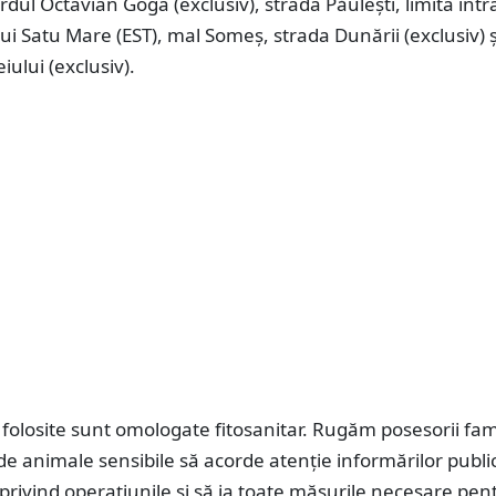
rdul Octavian Goga (exclusiv), strada Păulești, limita intr
ui Satu Mare (EST), mal Someș, strada Dunării (exclusiv) ş
ului (exclusiv).
folosite sunt omologate fitosanitar. Rugăm posesorii fami
 de animale sensibile să acorde atenție informărilor public
privind operațiunile si să ia toate măsurile necesare pen