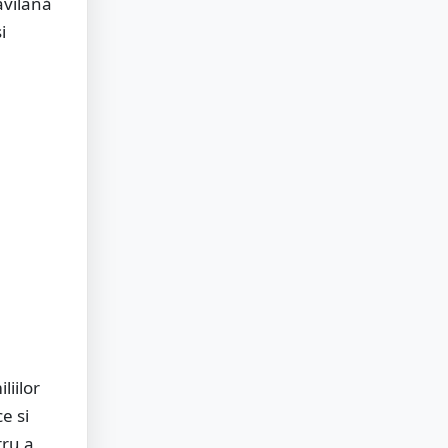
avilană
i
liilor
e si
tru a