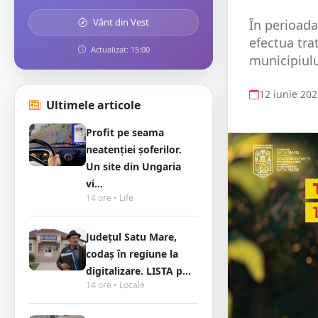
Vânt din Vest
În perioada
efectua tra
Actualizat: 15:00
municipiulu
12 iunie 20
Ultimele articole
Profit pe seama
neatenției șoferilor.
Un site din Ungaria
vi...
14 ore • Life
Județul Satu Mare,
codaș în regiune la
digitalizare. LISTA p...
14 ore • Locale