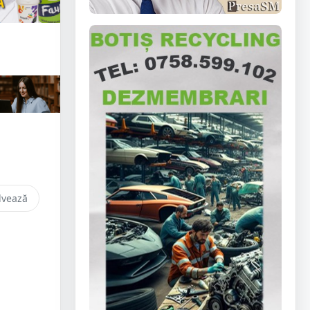
lvează