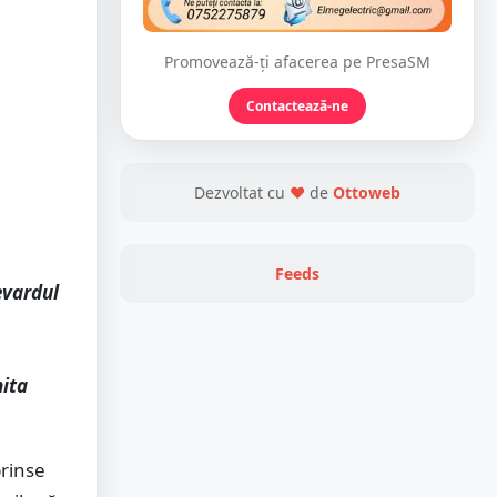
Promovează-ți afacerea pe PresaSM
Contactează-ne
Dezvoltat cu
❤
de
Ottoweb
Feeds
evardul
mita
prinse