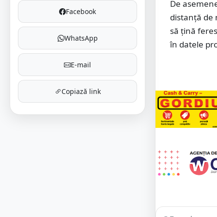
De asemenea,
Facebook
distanță de 
să țină fere
WhatsApp
în datele p
E-mail
Copiază link