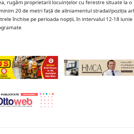
 rugăm proprietarii locuințelor cu ferestre situate la o
minim 20 de metri față de aliniamentul stradal/poziția arb
strele închise pe perioada nopții, în intervalul 12-18 iunie
rogramate