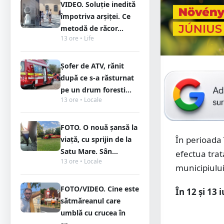
VIDEO. Soluție inedită
împotriva arșiței. Ce
metodă de răcor...
13 ore • Life
Șofer de ATV, rănit
după ce s-a răsturnat
pe un drum foresti...
13 ore • Locale
FOTO. O nouă șansă la
În perioada 
viață, cu sprijin de la
Satu Mare. Sân...
efectua trat
13 ore • Locale
municipiulu
FOTO/VIDEO. Cine este
În 12 și 13 
sătmăreanul care
umblă cu crucea în