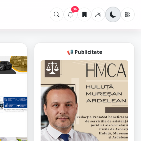
36
📢 Publicitate