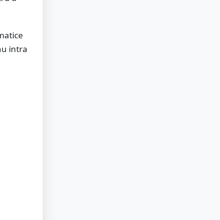
tmatice
nu intra