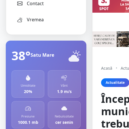
Contact
Vremea
38°
Satu Mare
Acasă
•
Actu
Actualitate
Umiditate
Vânt
20%
1.9 m/s
Încep
munic
Presiune
Nebulozitate
trebu
1000.1 mb
cer senin