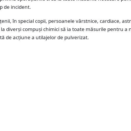
ip de incident.
nii, în special copii, persoanele vârstnice, cardiace, as
 la diverși compuși chimici să ia toate măsurile pentru a 
ctă de acțiune a utilajelor de pulverizat.