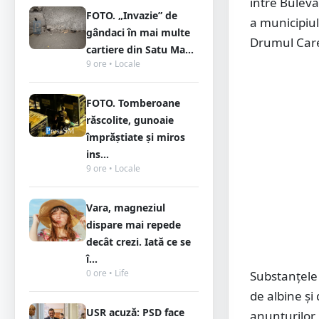
între Buleva
FOTO. „Invazie” de
a municipiul
gândaci în mai multe
Drumul Carei
cartiere din Satu Ma...
9 ore • Locale
FOTO. Tomberoane
răscolite, gunoaie
împrăștiate și miros
ins...
9 ore • Locale
Vara, magneziul
dispare mai repede
decât crezi. Iată ce se
î...
0 ore • Life
Substanțele 
de albine și
USR acuză: PSD face
anunțurilor 