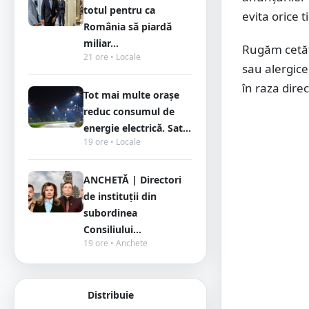
totul pentru ca
evita orice t
România să piardă
miliar...
Rugăm cetățe
21 ore • Locale
sau alergice
în raza dire
Tot mai multe orașe
reduc consumul de
energie electrică. Sat...
19 ore • Locale
ANCHETĂ | Directori
de instituții din
subordinea
Consiliului...
19 ore • Anchete
Distribuie