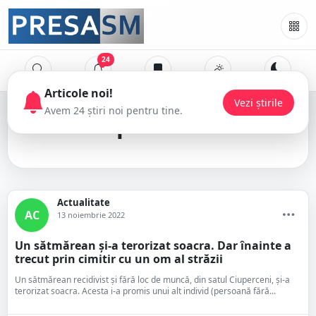
24
Articole noi!
Vezi știrile
Avem 24 știri noi pentru tine.
profanare
Actualitate
AC
13 noiembrie 2022
Un sătmărean și-a terorizat soacra. Dar înainte a
trecut prin cimitir cu un om al străzii
Un sătmărean recidivist și fără loc de muncă, din satul Ciuperceni, și-a
terorizat soacra. Acesta i-a promis unui alt individ (persoană fără...