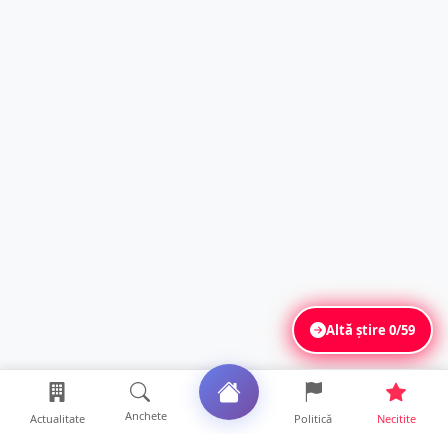
Altă știre
0/59
Anchete
Actualitate
Politică
Necitite