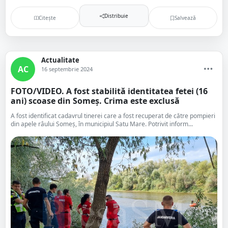
Distribuie
Citește
Salvează
Actualitate
AC
16 septembrie 2024
FOTO/VIDEO. A fost stabilită identitatea fetei (16
ani) scoase din Someș. Crima este exclusă
A fost identificat cadavrul tinerei care a fost recuperat de către pompieri
din apele râului Someș, în municipiul Satu Mare. Potrivit inform...