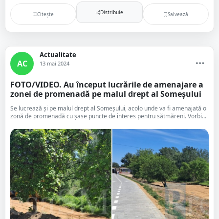
Distribuie
Citește
Salvează
Actualitate
AC
13 mai 2024
FOTO/VIDEO. Au început lucrările de amenajare a
zonei de promenadă pe malul drept al Someșului
Se lucrează și pe malul drept al Someșului, acolo unde va fi amenajată o
zonă de promenadă cu șase puncte de interes pentru sătmăreni. Vorbi...