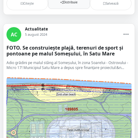
Distribuie
Citește
Salvează
Actualitate
AC
5 august 2024
FOTO. Se construiește plajă, terenuri de sport și
pontoane pe malul Someșului, în Satu Mare
Adio grădini pe malul stâng al Someșului, în zona Soarelui - Ostrovului -
Micro 17! Municipiul Satu Mare a depus spre finanțare proiectul:&n...