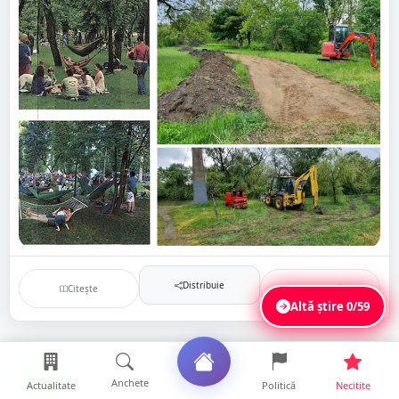
Distribuie
Citește
Salvează
Altă știre
0/59
Actualitate
AC
16 aprilie 2024
Anchete
Actualitate
Politică
Necitite