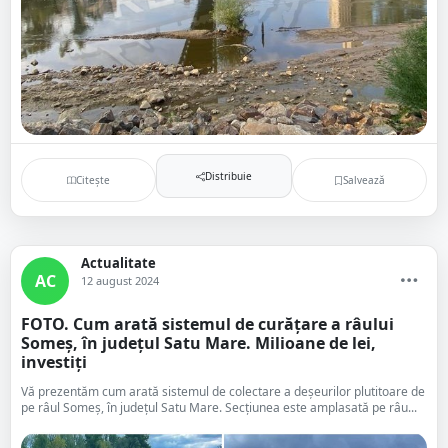
Distribuie
Citește
Salvează
Actualitate
AC
12 august 2024
FOTO. Cum arată sistemul de curățare a râului
Someș, în județul Satu Mare. Milioane de lei,
investiți
Vă prezentăm cum arată sistemul de colectare a deșeurilor plutitoare de
pe râul Someș, în județul Satu Mare. Secțiunea este amplasată pe râu...