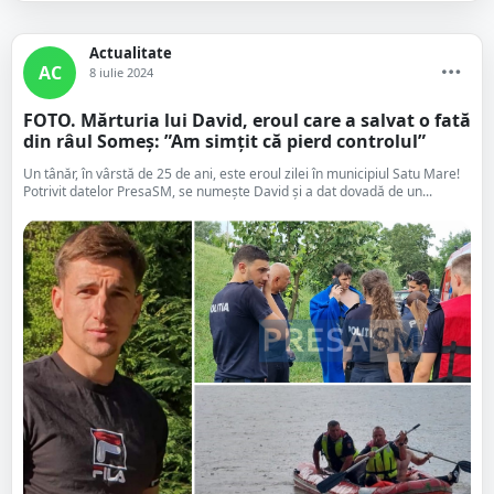
Actualitate
AC
8 iulie 2024
FOTO. Mărturia lui David, eroul care a salvat o fată
din râul Someș: ”Am simțit că pierd controlul”
Un tânăr, în vârstă de 25 de ani, este eroul zilei în municipiul Satu Mare!
Potrivit datelor PresaSM, se numește David și a dat dovadă de un...