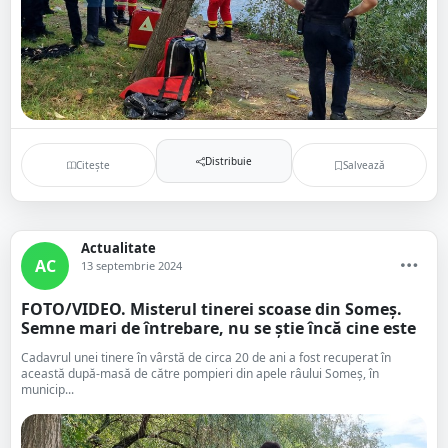
Distribuie
Citește
Salvează
Actualitate
AC
13 septembrie 2024
FOTO/VIDEO. Misterul tinerei scoase din Someș.
Semne mari de întrebare, nu se știe încă cine este
Cadavrul unei tinere în vârstă de circa 20 de ani a fost recuperat în
această după-masă de către pompieri din apele râului Someș, în
municip...