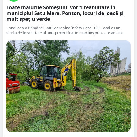
Toate malurile Someșului vor fi reabilitate în
municipiul Satu Mare. Ponton, locuri de joacă și
mult spațiu verde
Conducerea Primăriei Satu Mare vine în fața Consiliului Local cu un
studiu de fezabilitate al unui proiect foarte mabițios prin care adminis...