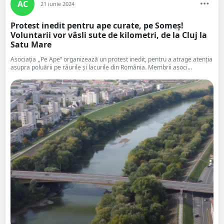
AC
21 iunie 2024
Protest inedit pentru ape curate, pe Someș!
Voluntarii vor vâsli sute de kilometri, de la Cluj la
Satu Mare
Asociația ,,Pe Ape” organizează un protest inedit, pentru a atrage atenția
asupra poluării pe râurile și lacurile din România. Membrii asoci...