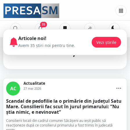
35
Articole noi!
Vezi știrile
Avem 35 știri noi pentru tine.
Săcășeni
Actualitate
AC
27 mai 2026
Scandal de pedofilie la o primărie din județul Satu
Mare. Consilierii fac scut în jurul primarului: ”Nu
știa nimic, e nevinovat”
Consilierii locali din cadrul comunei Săcășeni au ieșit public să
reacționeze după ce consilierul primarului a fost trimis în judecată
pentr...