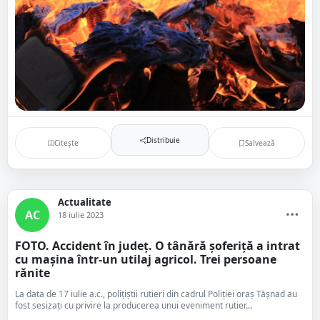
Distribuie
Citește
Salvează
Actualitate
AC
18 iulie 2023
FOTO. Accident în județ. O tânără șoferiță a intrat
cu mașina într-un utilaj agricol. Trei persoane
rănite
La data de 17 iulie a.c., polițiștii rutieri din cadrul Poliției oraș Tășnad au
fost sesizați cu privire la producerea unui eveniment rutier...