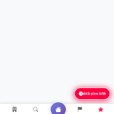
Altă știre
0/59