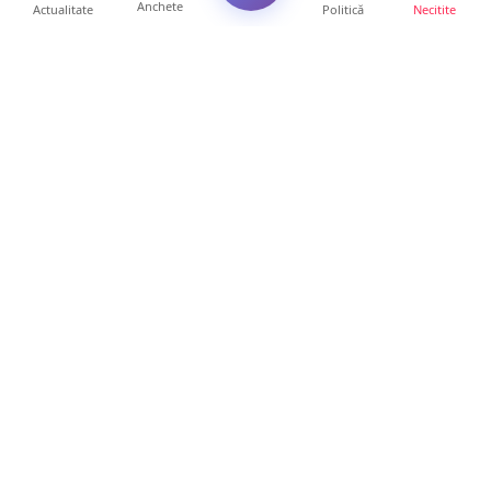
Anchete
Actualitate
Politică
Necitite
Ultimele articole
Servicii de TOP în sănătate! Centru de
recuperare medicală P...
16 ore • Locale
Profit pe seama neatenției șoferilor. Un site
din Ungaria vi...
14 ore • Life
Județul Satu Mare, codaș în regiune la
digitalizare. LISTA p...
14 ore • Locale
VIDEO. Soluție inedită împotriva arșiței. Ce
metodă de răcor...