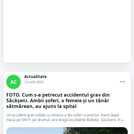
Actualitate
AC
12 iulie 2023
FOTO. Cum s-a petrecut accidentul grav din
Săcășeni. Ambii șoferi, o femeie și un tânăr
sătmărean, au ajuns la spital
Un accident grav soldat cu rănirea a doi șoferi a avut loc marți după-
masa pe DN1F, pe drumul care leagă localitățile Bobota- Săcășeni, în j...