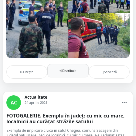
Distribuie
Citește
Salvează
Actualitate
AC
24 aprilie 2021
FOTOGALERIE. Exemplu în județ: cu mic cu mare,
localnicii au curățat străzile satului
Exemplu de implicare civică în satul Chegea, comuna Săcășeni din
județul Satu Mare. Zeci de localnici, cu mic cu mare, s-au adunat astăzi