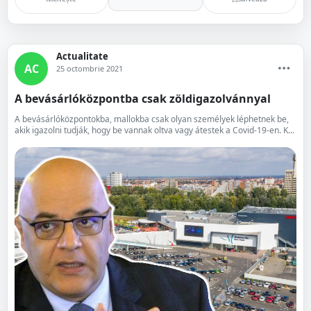
Actualitate
AC
25 octombrie 2021
A bevásárlóközpontba csak zöldigazolvánnyal
A bevásárlóközpontokba, mallokba csak olyan személyek léphetnek be,
akik igazolni tudják, hogy be vannak oltva vagy átestek a Covid-19-en. K...