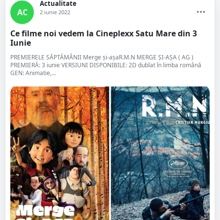
Actualitate
AC
2 iunie 2022
Ce filme noi vedem la Cineplexx Satu Mare din 3
Iunie
PREMIERELE SĂPTĂMÂNII Merge și-așaR.M.N MERGE ȘI-AȘA ( AG )
PREMIERĂ: 3 iunie VERSIUNI DISPONIBILE: 2D dublat în limba română
GEN: Animatie,...