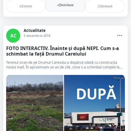
Distribuie
Citește
Salvează
Actualitate
AC
5 decembrie 2018
FOTO INTERACTIV. Înainte și după NEPI. Cum s-a
schimbat la față Drumul Careiului
Terenul viran de pe Drumul Careiului a dispărut odată cu construcția
noului mall. În aproximativ un an de zile, zona s-a schimbat complet la...