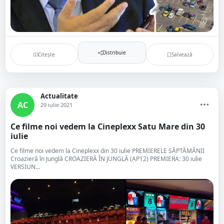
Distribuie
Citește
Salvează
Actualitate
AC
29 iulie 2021
Ce filme noi vedem la Cineplexx Satu Mare din 30
iulie
Ce filme noi vedem la Cineplexx din 30 iulie PREMIERELE SĂPTĂMÂNII
Croazieră în Junglă CROAZIERĂ ÎN JUNGLĂ (AP12) PREMIERA: 30 iulie
VERSIUN...