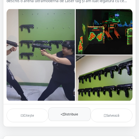
deschis o arenă ultramodernă de Laser tag și am luat legătura cu ce...
Distribuie
Citește
Salvează