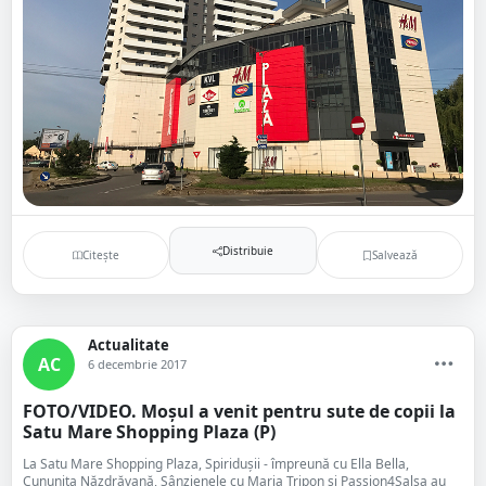
Distribuie
Citește
Salvează
Actualitate
AC
6 decembrie 2017
FOTO/VIDEO. Moșul a venit pentru sute de copii la
Satu Mare Shopping Plaza (P)
La Satu Mare Shopping Plaza, Spiridușii - împreună cu Ella Bella,
Cununița Năzdrăvană, Sânzienele cu Maria Tripon și Passion4Salsa au