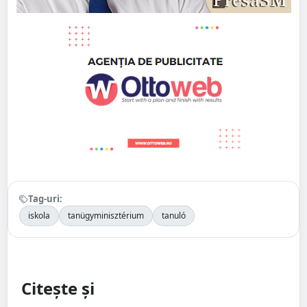
Tag-uri:
iskola
tanügyminisztérium
tanuló
Citește și