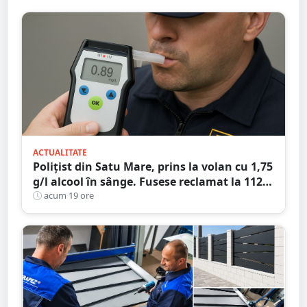
ACTUALITATE
Polițist din Satu Mare, prins la volan cu 1,75
g/l alcool în sânge. Fusese reclamat la 112
că circula pe contrasens
acum 19 ore