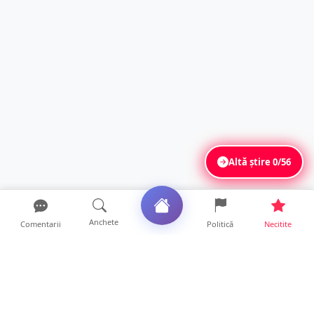
Altă știre
0/56
Anchete
Comentarii
Politică
Necitite
Ultimele articole
La ce ore va putea fi observată eclipsa de