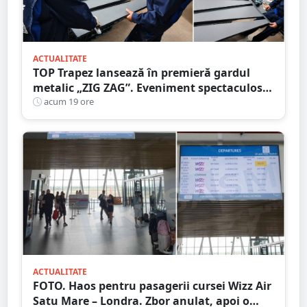
ACTUALITATE
TOP Trapez lansează în premieră gardul
metalic „ZIG ZAG”. Eveniment spectaculos
în Grădina Romei
acum 19 ore
ACTUALITATE
FOTO. Haos pentru pasagerii cursei Wizz Air
Satu Mare – Londra. Zbor anulat, apoi o