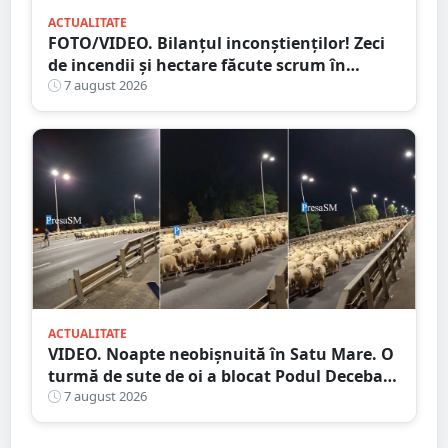
ACTUALITATE
FOTO/VIDEO. Bilanțul inconștienților! Zeci
de incendii și hectare făcute scrum în
județul Satu Mare
7 august 2026
ACTUALITATE
VIDEO. Noapte neobișnuită în Satu Mare. O
turmă de sute de oi a blocat Podul Decebal.
Gest de apreciat al ciobanului
7 august 2026