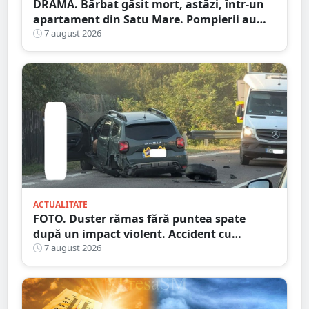
DRAMĂ. Bărbat găsit mort, astăzi, într-un
apartament din Satu Mare. Pompierii au
spart ușa
7 august 2026
ACTUALITATE
FOTO. Duster rămas fără puntea spate
după un impact violent. Accident cu
implicarea unei mașini din Satu Mare
7 august 2026