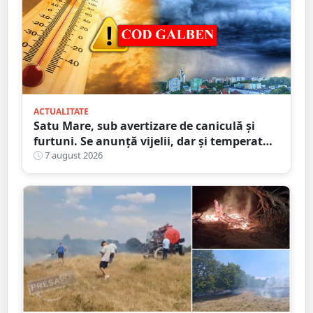
ACTUALITATE
Satu Mare, sub avertizare de caniculă și
furtuni. Se anunță vijelii, dar și temperaturi
ridicate. Avertizarea ANM
7 august 2026