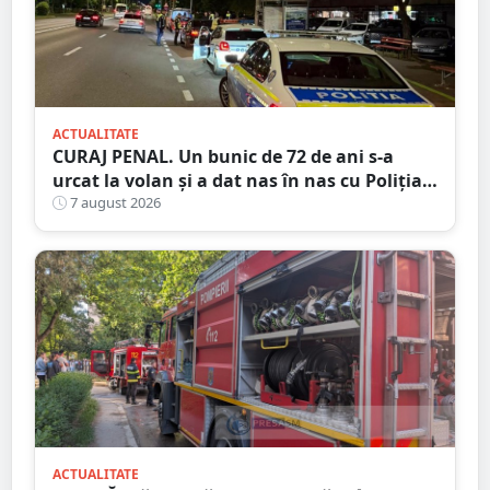
ACTUALITATE
CURAJ PENAL. Un bunic de 72 de ani s-a
urcat la volan și a dat nas în nas cu Poliția
Satu Mare
7 august 2026
ACTUALITATE