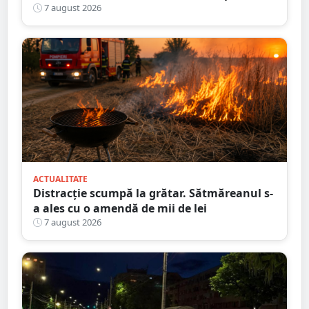
nouă întârziere. Fără explicații clare
7 august 2026
ACTUALITATE
Distracție scumpă la grătar. Sătmăreanul s-
a ales cu o amendă de mii de lei
7 august 2026