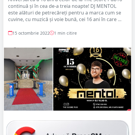
continuă și în cea de-a treia noapte! DJ MENTOL
este alături de petrecăreți pentru a marca cum se
cuvine, cu muzică și voie bună, cei 16 ani în care ...
15 octombrie 2022
1 min citire