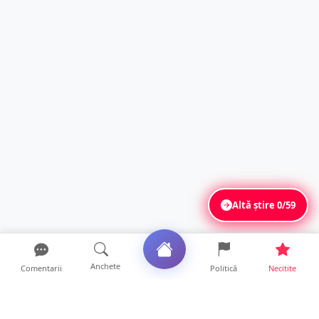
Altă știre
0/59
Anchete
Comentarii
Politică
Necitite