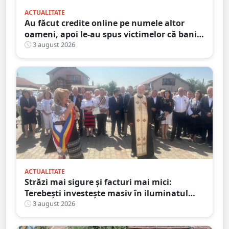
ACTUALITATE
Au făcut credite online pe numele altor
oameni, apoi le-au spus victimelor că banii
sunt din... moștenire
3 august 2026
ACTUALITATE
Străzi mai sigure și facturi mai mici:
Terebești investește masiv în iluminatul
public
3 august 2026