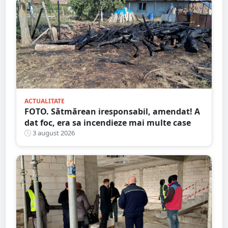
ACTUALITATE
FOTO. Sătmărean iresponsabil, amendat! A
dat foc, era sa incendieze mai multe case
3 august 2026