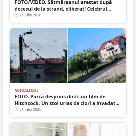
FOTO/VIDEO. Sătmăreanul arestat după
decesul de la ștrand, eliberat! Celebrul
avocat Răzvan Doseanu oferă explicații
21 iulie 2026
ACTUALITATE
FOTO. Parcă desprins dintr-un film de
Hitchcock. Un stol uriaș de ciori a invadat
un cartier din municipiul Satu Mare
21 iulie 2026