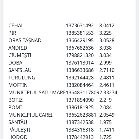
CEHAL
137363
1492
8.04
12
PIR
138538
1553
3.22
5
ORAŞ TĂŞNAD
136642
9195
3.05
28
ANDRID
136768
2636
3.03
8
CIUMEŞTI
179882
1320
3.03
4
DOBA
137611
3014
2.99
9
SANISLĂU
138663
3686
2.71
10
TURULUNG
139214
4428
2.48
11
MOFTIN
138208
4464
2.46
11
MUNICIPIUL SATU MARE
136483
117809
2.33
274
BOTIZ
137185
4090
2.2
9
POMI
138618
1925
2.08
4
MUNICIPIUL CAREI
136526
23881
2.05
49
SANTĂU
138734
2538
1.97
5
PĂULEŞTI
138431
6318
1.74
11
HODOD
137844
2913
1.72
5