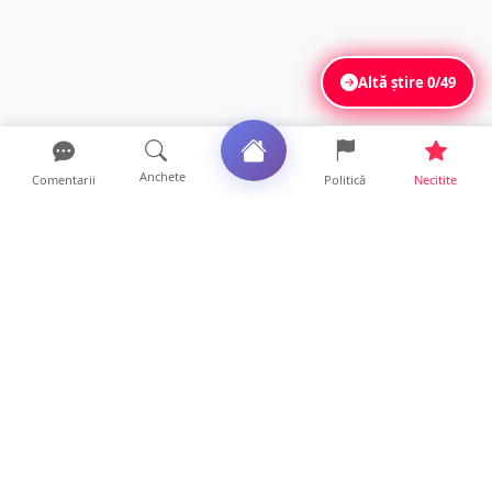
Altă știre
0/49
Anchete
Comentarii
Politică
Necitite
Ultimele articole
Mamă de doar 36 de ani, măcinată de
cancer. Doi copii luptă ...
21 ore • Locale
Un sătmărean acuză un centru medical că i-
a anulat consultaț...
20 ore • Locale