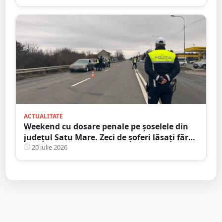
simplu nu l-am văzut”
ACTUALITATE
Weekend cu dosare penale pe șoselele din
județul Satu Mare. Zeci de șoferi lăsați fără
permise
20 iulie 2026