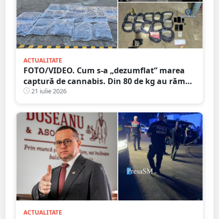
ACTUALITATE
FOTO/VIDEO. Cum s-a „dezumflat” marea
captură de cannabis. Din 80 de kg au rămas
doar 38. Numărătoare după metoda
21 iulie 2026
„șmen”? ;)
ACTUALITATE