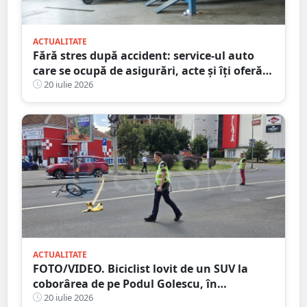
ACTUALITATE
Fără stres după accident: service-ul auto
care se ocupă de asigurări, acte și îți oferă
mașină la schimb
20 iulie 2026
ACTUALITATE
FOTO/VIDEO. Biciclist lovit de un SUV la
coborârea de pe Podul Golescu, în
municipiul Satu Mare. Șoferul: ”Pur și
20 iulie 2026