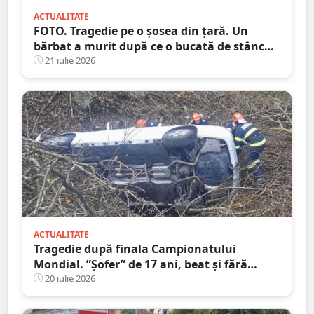
ACTUALITATE
FOTO. Tragedie pe o șosea din țară. Un
bărbat a murit după ce o bucată de stâncă
a căzut peste mașina aflată în mers
21 iulie 2026
ACTUALITATE
Tragedie după finala Campionatului
Mondial. ”Șofer” de 17 ani, beat și fără
permis! Un adolescent de 17 ani a murit,
20 iulie 2026
duba s-a răsturnat