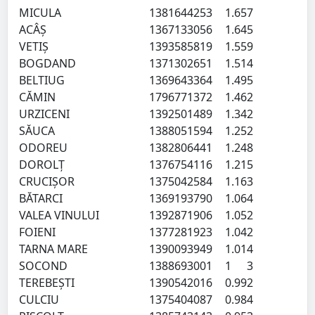
MICULA
138164
4253
1.65
7
ACÂŞ
136713
3056
1.64
5
VETIŞ
139358
5819
1.55
9
BOGDAND
137130
2651
1.51
4
BELTIUG
136964
3364
1.49
5
CĂMIN
179677
1372
1.46
2
URZICENI
139250
1489
1.34
2
SĂUCA
138805
1594
1.25
2
ODOREU
138280
6441
1.24
8
DOROLŢ
137675
4116
1.21
5
CRUCIŞOR
137504
2584
1.16
3
BĂTARCI
136919
3790
1.06
4
VALEA VINULUI
139287
1906
1.05
2
FOIENI
137728
1923
1.04
2
TARNA MARE
139009
3949
1.01
4
SOCOND
138869
3001
1
3
TEREBEŞTI
139054
2016
0.99
2
CULCIU
137540
4087
0.98
4