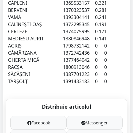
CĂPLENI
136553
3157
0.32
1
BERVENI
137032
3537
0.28
1
VAMA
139330
4141
0.24
1
CĂLINEŞTI-OAŞ
137229
5345
0.19
1
CERTEZE
137407
5995
0.17
1
MEDIEŞU AURIT
138084
6948
0.14
1
AGRIŞ
179873
2142
0
0
CĂMĂRZANA
137274
2436
0
0
GHERŢA MICĂ
137746
4042
0
0
RACŞA
180091
3046
0
0
SĂCĂŞENI
138770
1223
0
0
TÂRŞOLŢ
139143
3183
0
0
Distribuie articolul
Facebook
Messenger