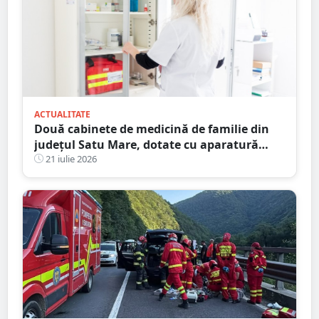
ACTUALITATE
Două cabinete de medicină de familie din
județul Satu Mare, dotate cu aparatură
medicală modernă printr-un program
21 iulie 2026
național