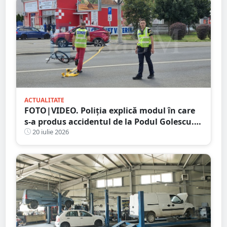
ACTUALITATE
FOTO|VIDEO. Poliția explică modul în care
s-a produs accidentul de la Podul Golescu.
Biciclist lovit de o mașină
20 iulie 2026