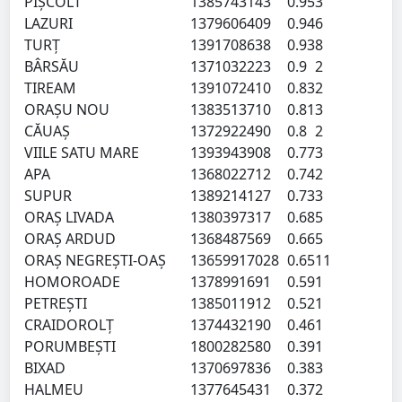
PIŞCOLT
138574
3143
0.95
3
LAZURI
137960
6409
0.94
6
TURŢ
139170
8638
0.93
8
BÂRSĂU
137103
2223
0.9
2
TIREAM
139107
2410
0.83
2
ORAŞU NOU
138351
3710
0.81
3
CĂUAŞ
137292
2490
0.8
2
VIILE SATU MARE
139394
3908
0.77
3
APA
136802
2712
0.74
2
SUPUR
138921
4127
0.73
3
ORAŞ LIVADA
138039
7317
0.68
5
ORAŞ ARDUD
136848
7569
0.66
5
ORAŞ NEGREŞTI-OAŞ
136599
17028
0.65
11
HOMOROADE
137899
1691
0.59
1
PETREŞTI
138501
1912
0.52
1
CRAIDOROLŢ
137443
2190
0.46
1
PORUMBEŞTI
180028
2580
0.39
1
BIXAD
137069
7836
0.38
3
HALMEU
137764
5431
0.37
2