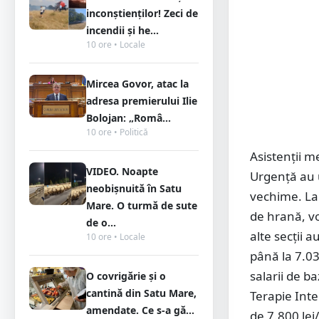
inconștienților! Zeci de
incendii și he...
10 ore • Locale
Mircea Govor, atac la
adresa premierului Ilie
Bolojan: „Româ...
10 ore • Politică
Asistenții m
VIDEO. Noapte
Urgență au u
neobișnuită în Satu
vechime. La
Mare. O turmă de sute
de hrană, vo
de o...
alte secții 
10 ore • Locale
până la 7.03
salarii de ba
O covrigărie și o
cantină din Satu Mare,
Terapie Inte
amendate. Ce s-a gă...
de 7.800 lei