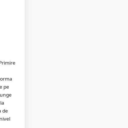
Primire
 norma
de pe
ajunge
la
a de
nivel