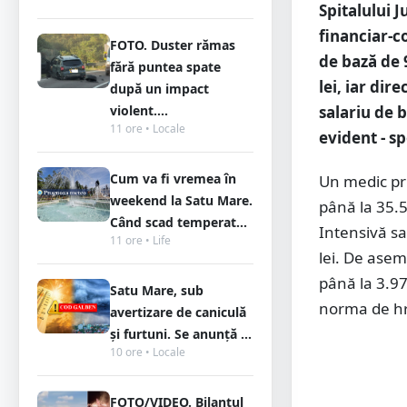
Spitalului 
financiar-c
FOTO. Duster rămas
de bază de 9
fără puntea spate
lei, iar dir
după un impact
violent....
salariu de 
11 ore • Locale
evident - sp
Cum va fi vremea în
Un medic pri
weekend la Satu Mare.
până la 35.5
Când scad temperat...
Intensivă sa
11 ore • Life
lei. De asem
până la 3.97
Satu Mare, sub
norma de hr
avertizare de caniculă
și furtuni. Se anunță ...
10 ore • Locale
FOTO/VIDEO. Bilanțul