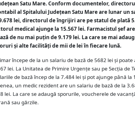
Județean Satu Mare. Conform documentelor, directoru
ontabil al Spitalului Județean Satu Mare are lunar un s
.678 lei, directorul de îngrijiri are pe statul de plată 
ectorul medical ajunge la 15.567 lei. Farmacistul șef are
bază de nu mai puțin de 9.179 lei. La care se mai adaug
oruri și alte facilități de mii de lei în fiecare lună.
mar începe de la un salariu de bază de 5682 lei și poate
67 lei. La Unitatea de Primire Urgențe sau pe Secția de T
lariile de bază încep de la 7.484 lei și pot ajunge până la
enea, un medic rezident are un salariu de bază de la 3.
8 lei. La care se adaugă sporurile, voucherele de vacanț
ană sau gărzile.