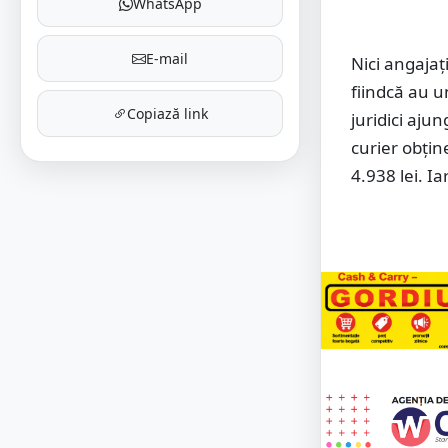
WhatsApp
E-mail
Nici angajaț
fiindcă au u
Copiază link
juridici ajun
curier obțin
4.938 lei. Ia