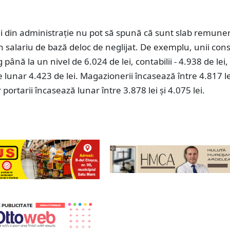
ii din administrație nu pot să spună că sunt slab remuner
n salariu de bază deloc de neglijat. De exemplu, unii consi
g până la un nivel de 6.024 de lei, contabilii - 4.938 de lei,
e lunar 4.423 de lei. Magazionerii încasează între 4.817 le
r portarii încasează lunar între 3.878 lei și 4.075 lei.