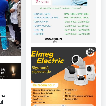
una
ul