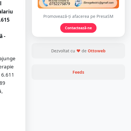
l
alariu
Promovează-ți afacerea pe PresaSM
5.615
Contactează-ne
ă -
Dezvoltat cu
❤
de
Ottoweb
 ajunge
erapie
Feeds
 16.611
689
ă,