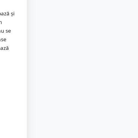
bază și
n
nu se
nse
bază