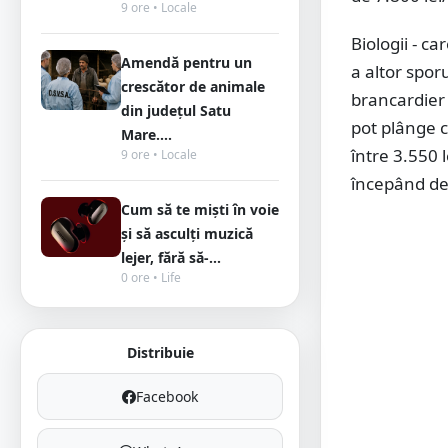
9 ore • Locale
Biologii - ca
Amendă pentru un
a altor sporu
crescător de animale
brancardier 
din județul Satu
pot plânge că
Mare....
între 3.550 l
9 ore • Locale
începând de 
Cum să te miști în voie
și să asculți muzică
lejer, fără să-...
0 ore • Life
Distribuie
Facebook