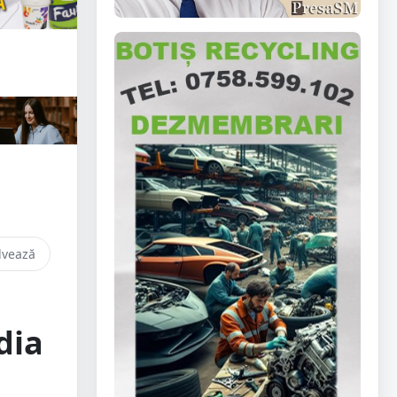
lvează
dia