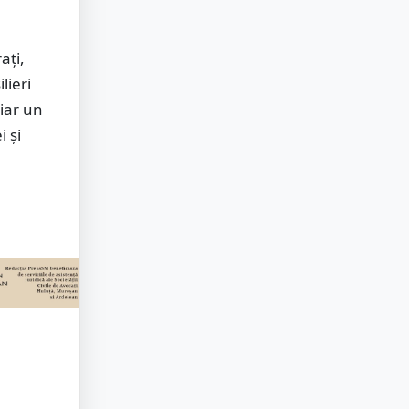
ați,
lieri
 iar un
i și