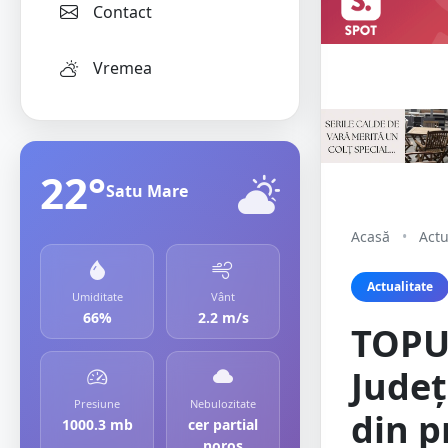
Contact
Vremea
22°
Satu Mare
Acasă
•
Actu
Actualitate
Umiditate
Vânt
66%
2.2 m/s
TOPUL
Județ
Presiune
Nebulozitate
din p
1000.3 mb
cer partial
noros