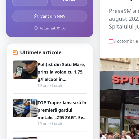
PresaSM a o
Vânt din NNV
august 2023
Spitalului 
Actualizat: 01:00
8 octombrie
Ultimele articole
Polițist din Satu Mare,
prins la volan cu 1,75
g/l alcool în...
19 ore • Locale
TOP Trapez lansează în
premieră gardul
metalic „ZIG ZAG”. Ev...
19 ore • Locale