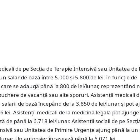
edicali de pe Secția de Terapie Intensivă sau Unitatea de 
n salar de bază între 5.000 și 5.800 de lei, în funcție de
 care se adaugă până la 800 de lei/lunar, reprezentând
uchere de vacanță sau alte sporuri. Asistenții medicali 
au salarii de bază începând de la 3.850 de lei/lunar și pot 
6 lei. Asistenții medicali de la medicină legală pot ajunge 
ză de până la 6.718 lei/lunar. Asistenții sociali de pe Secți
nsivă sau Unitatea de Primire Urgențe ajung până la un 
/lunar. Un autopsier încasează până la 6.071 lei.