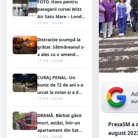
FOTO. Haos pentru
pasagerii cursei Wizz
Air Satu Mare – Lond...
13 ore • Locale
Distracție scumpă la
grătar. Sătmăreanul s-
a ales cu o amend...
13 ore • Locale
CURAJ PENAL. Un
bunic de 72 de ani s-a
urcat la volan și a d...
13 ore • Locale
DRAMĂ. Bărbat găsit
mort, astăzi, într-un
PresaSM a o
apartament din Sat...
august 2023
11 ore • Locale