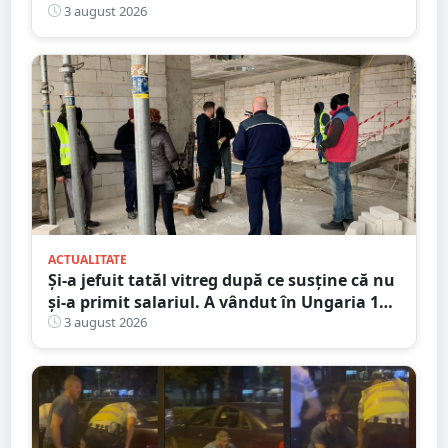
3 august 2026
ACTUALITATE
Și-a jefuit tatăl vitreg după ce susține că nu
și-a primit salariul. A vândut în Ungaria 120
de role de vată și gresie de 7.000 de euro
3 august 2026