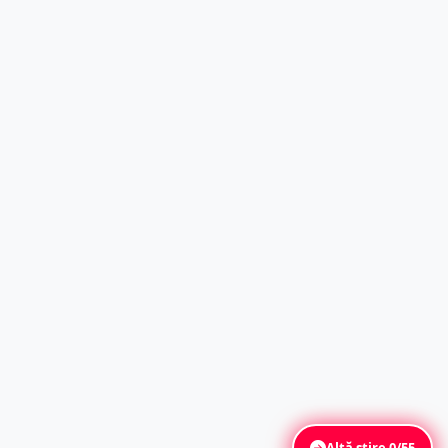
Altă știre
0/55