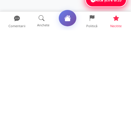
Anchete
Comentarii
Politică
Necitite
Ultimele articole
FOTO/VIDEO. Controale „reinstituite”
temporar la frontiera c...
11 ore • Locale
Șofer de TIR, prins la 71 de ani cu permisul
suspendat. Un t...
11 ore • Locale
Polițist din Satu Mare, prins la volan cu 1,75
g/l alcool în...
19 ore • Locale