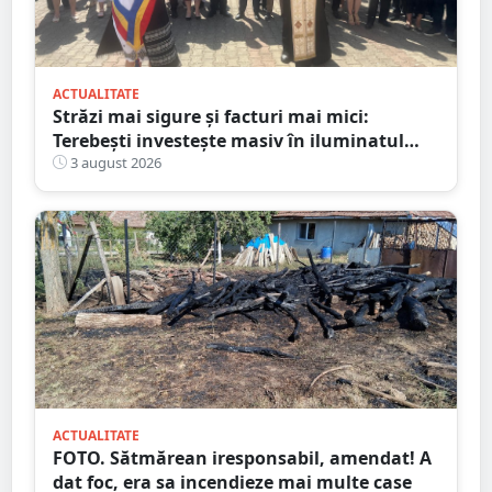
ACTUALITATE
Străzi mai sigure și facturi mai mici:
Terebești investește masiv în iluminatul
public
3 august 2026
ACTUALITATE
FOTO. Sătmărean iresponsabil, amendat! A
dat foc, era sa incendieze mai multe case