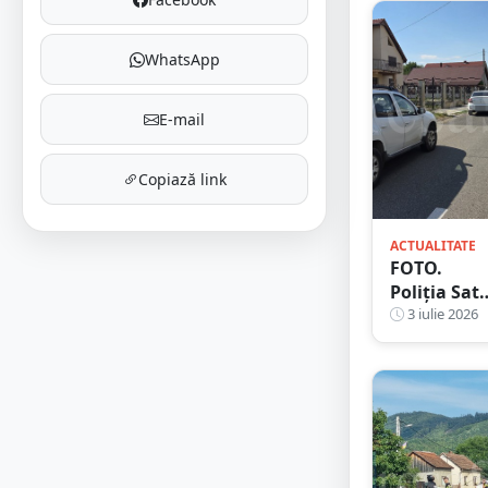
WhatsApp
E-mail
Copiază link
ACTUALITATE
FOTO.
Poliția Sat
Mare
3 iulie 2026
explică: un
șofer beat,
cu cuțit
asupra lui,
amenințat
polițiștii.
Trupele