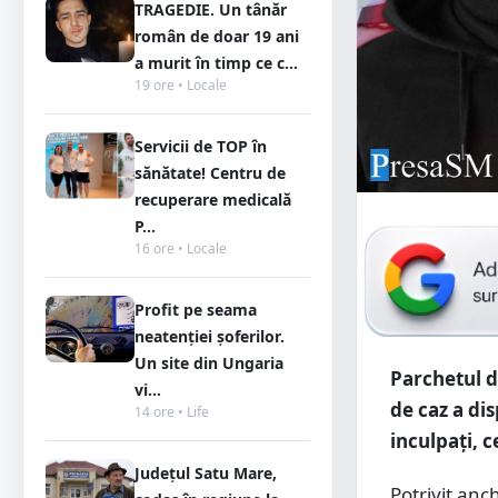
TRAGEDIE. Un tânăr
român de doar 19 ani
a murit în timp ce c...
19 ore • Locale
Servicii de TOP în
sănătate! Centru de
recuperare medicală
P...
16 ore • Locale
Profit pe seama
neatenției șoferilor.
Un site din Ungaria
Parchetul d
vi...
de caz a di
14 ore • Life
inculpați, c
Județul Satu Mare,
Potrivit anc