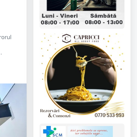
rorul
.