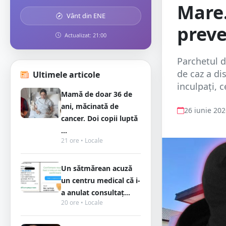
Mare.
Vânt din ENE
preve
Actualizat: 21:00
Parchetul d
de caz a di
Ultimele articole
inculpați, c
Mamă de doar 36 de
ani, măcinată de
26 iunie 20
cancer. Doi copii luptă
...
21 ore • Locale
Un sătmărean acuză
un centru medical că i-
a anulat consultaț...
20 ore • Locale