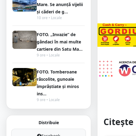
Mare. Se anunță vijelii
și căderi de g...
10 ore • Locale
FOTO. „Invazie” de
gândaci în mai multe
cartiere din Satu Ma...
9 ore • Locale
FOTO. Tomberoane
răscolite, gunoaie
împrăștiate și miros
ins...
9 ore • Locale
Citește 
Distribuie
Facebook