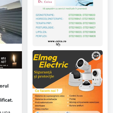
orul
ificat.
re una