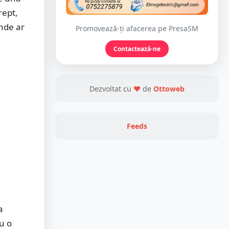
rept,
nde ar
Promovează-ți afacerea pe PresaSM
Contactează-ne
Dezvoltat cu
❤
de
Ottoweb
Feeds
a
u o