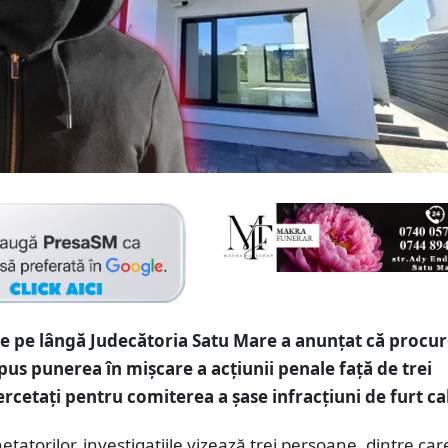
e pe lângă Judecătoria Satu Mare
a anunțat că procur
spus punerea în mișcare a acțiunii penale față de trei
ercetați pentru comiterea a șase infracțiuni de furt cal
hetatorilor, investigațiile vizează trei persoane, dintre ca