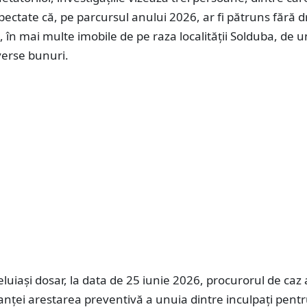
ectate că, pe parcursul anului 2026, ar fi pătruns fără d
e, în mai multe imobile de pe raza localității
Solduba
, de u
iverse bunuri.
eluiași dosar, la data de 25 iunie 2026, procurorul de caz 
stanței arestarea preventivă a unuia dintre inculpați pentr