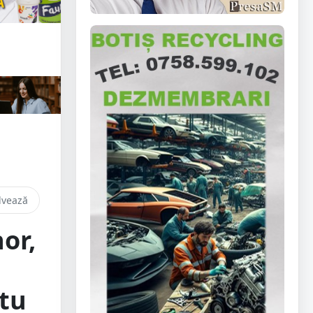
lvează
or,
atu