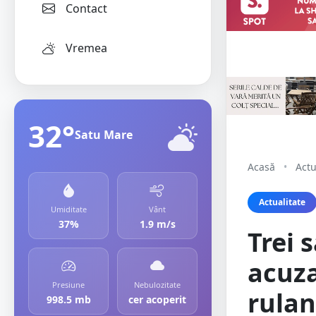
Contact
Vremea
32°
Satu Mare
Acasă
•
Actu
Actualitate
Umiditate
Vânt
37%
1.9 m/s
Trei 
acuza
Presiune
Nebulozitate
rulan
998.5 mb
cer acoperit