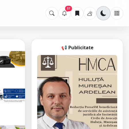
37
📢 Publicitate