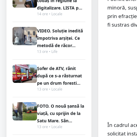
codaș în regiune la
minoră, susp
digitalizare. LISTA p...
14 ore • Locale
prin efracți
fi sustras d
VIDEO. Soluție inedită
împotriva arșiței. Ce
metodă de răcor...
13 ore • Life
Șofer de ATV, rănit
după ce s-a răsturnat
pe un drum foresti...
13 ore • Locale
FOTO. O nouă șansă la
viață, cu sprijin de la
Satu Mare. Sân...
În cadrul ac
13 ore • Locale
solicitat in