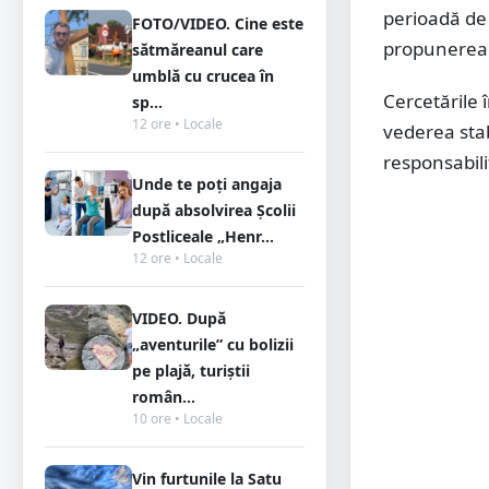
perioadă de 
FOTO/VIDEO. Cine este
propunerea 
sătmăreanul care
umblă cu crucea în
Cercetările 
sp...
12 ore • Locale
vederea stabi
responsabili
Unde te poți angaja
după absolvirea Școlii
Postliceale „Henr...
12 ore • Locale
VIDEO. După
„aventurile” cu bolizii
pe plajă, turiștii
român...
10 ore • Locale
Vin furtunile la Satu