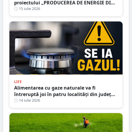
proiectului „PRODUCEREA DE ENERGIE DIN
SURSE REGENERABILE ÎN CADRUL FERMEI
15 iulie 2026
AMOPIG MEAT LIPĂU”
LIFE
Alimentarea cu gaze naturale va fi
întreruptă joi în patru localități din județul
Satu Mare
14 iulie 2026