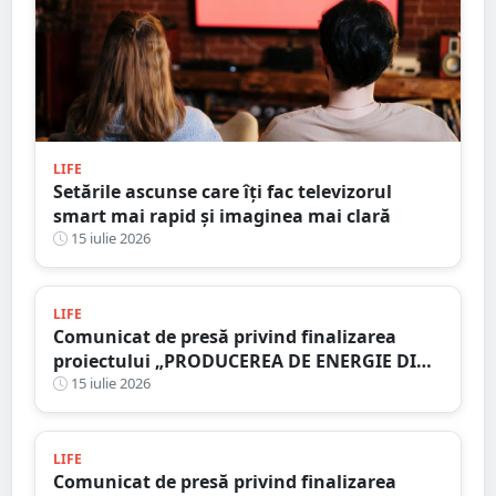
LIFE
Setările ascunse care îți fac televizorul
smart mai rapid și imaginea mai clară
15 iulie 2026
LIFE
Comunicat de presă privind finalizarea
proiectului „PRODUCEREA DE ENERGIE DIN
SURSE REGENERABILE ÎN CADRUL FERMEI
15 iulie 2026
SĂTMĂREL”
LIFE
Comunicat de presă privind finalizarea