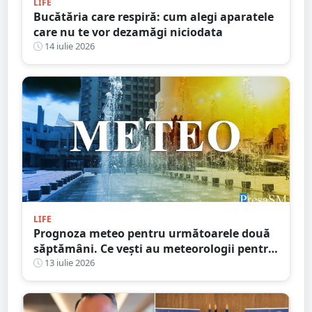
LIFE
Bucătăria care respiră: cum alegi aparatele
care nu te vor dezamăgi niciodata
14 iulie 2026
LIFE
Prognoza meteo pentru următoarele două
săptămâni. Ce vești au meteorologii pentru
sătmăreni
13 iulie 2026