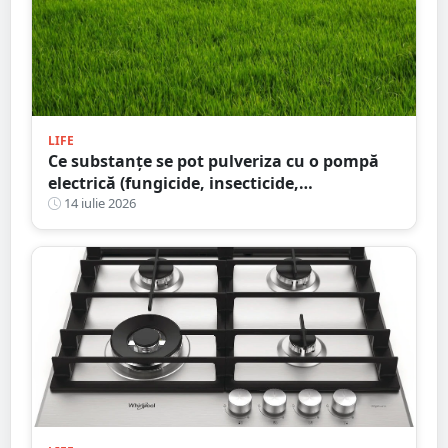
LIFE
Ce substanțe se pot pulveriza cu o pompă
electrică (fungicide, insecticide,
îngrășăminte) și ce variante sunt
14 iulie 2026
recomandate pentru diferite utilizări în
2026?