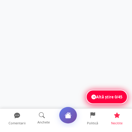
Altă știre
0/45
Anchete
Comentarii
Politică
Necitite