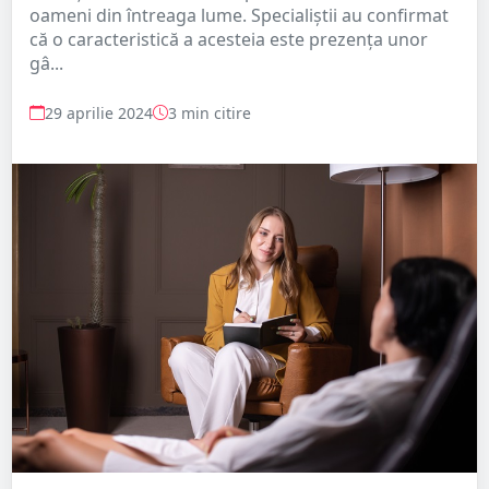
oameni din întreaga lume. Specialiștii au confirmat
că o caracteristică a acesteia este prezența unor
gâ...
29 aprilie 2024
3 min citire