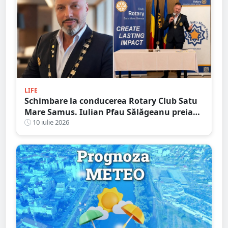
LIFE
Schimbare la conducerea Rotary Club Satu
Mare Samus. Iulian Pfau Sălăgeanu preia
mandatul de președinte
10 iulie 2026