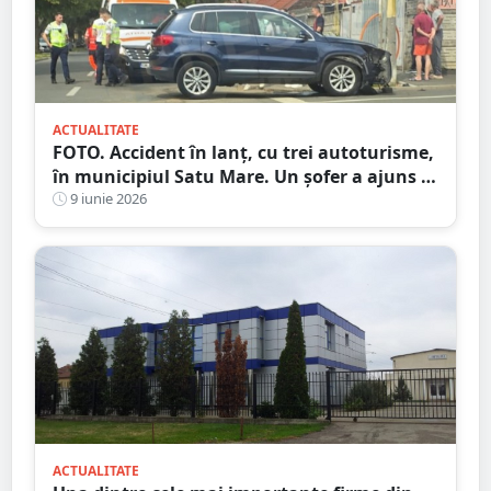
ACTUALITATE
FOTO. Accident în lanț, cu trei autoturisme,
în municipiul Satu Mare. Un șofer a ajuns la
Urgență
9 iunie 2026
ACTUALITATE