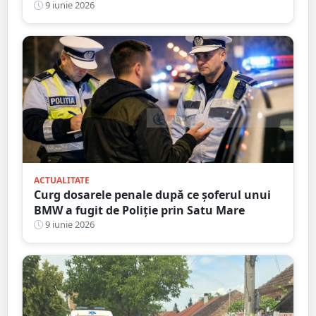
salvatorii pentru a salva un animal rănit
9 iunie 2026
din Someș
ACTUALITATE
Curg dosarele penale după ce șoferul unui
BMW a fugit de Poliție prin Satu Mare
9 iunie 2026