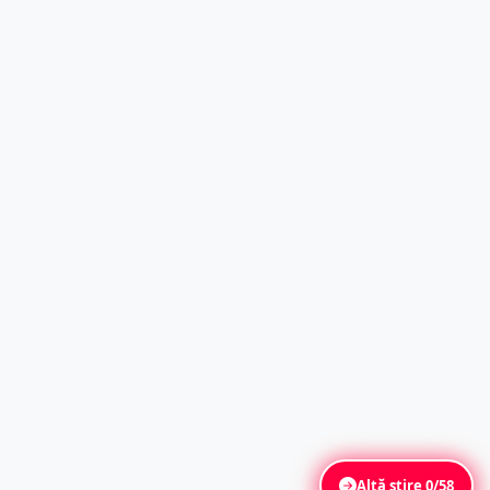
Altă știre
0/58