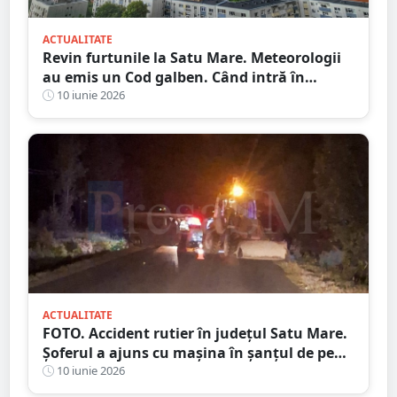
ACTUALITATE
Revin furtunile la Satu Mare. Meteorologii
au emis un Cod galben. Când intră în
vigoare
10 iunie 2026
ACTUALITATE
FOTO. Accident rutier în județul Satu Mare.
Șoferul a ajuns cu mașina în șanțul de pe
marginea drumului
10 iunie 2026