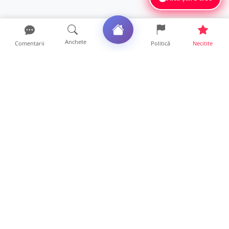
Anchete
Comentarii
Politică
Necitite
Ultimele articole
FOTO/VIDEO. Accident cumplit! Impact
frontal între un TIR și...
16 ore • Locale
FOTO. Nebunie de arome în centrul
Sătmarului! Nazar Kebab Ho...
15 ore • Locale
La ce ore va putea fi observată eclipsa de
soare la Satu Mar...
12 ore • Life