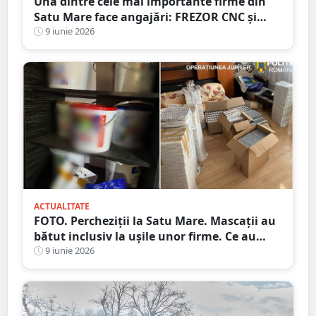
Una dintre cele mai importante firme din
Satu Mare face angajări: FREZOR CNC și
RECTIFICATOR. Salarii atractive, premii și
9 iunie 2026
masă caldă
ACTUALITATE
FOTO. Percheziții la Satu Mare. Mascații au
bătut inclusiv la ușile unor firme. Ce au
descoperit polițiștii
9 iunie 2026