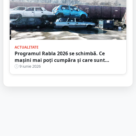
ACTUALITATE
Programul Rabla 2026 se schimbă. Ce
mașini mai poți cumpăra și care sunt
excluse complet din program
9 iunie 2026