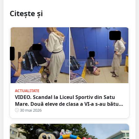
Citește și
ACTUALITATE
VIDEO. Scandal la Liceul Sportiv din Satu
Mare. Două eleve de clasa a VI-a s-au bătut,
colegele filmau și râdeau
30 mai 2026