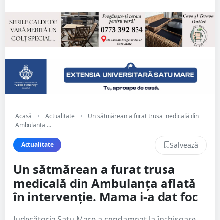
Acasă
•
Actualitate
•
Un sătmărean a furat trusa medicală din
Ambulanța ...
Salvează
Actualitate
Un sătmărean a furat trusa
medicală din Ambulanța aflată
în intervenție. Mama i-a dat foc
Judecătoria Satu Mare a condamnat la închisoare