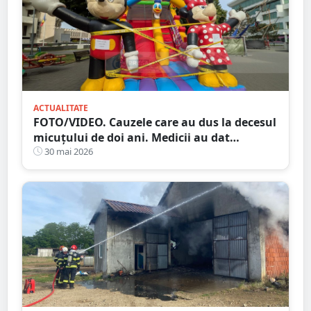
ACTUALITATE
FOTO/VIDEO. Cauzele care au dus la decesul
micuțului de doi ani. Medicii au dat
verdictul. Nu toboganul i-a adus sfârșitul
30 mai 2026