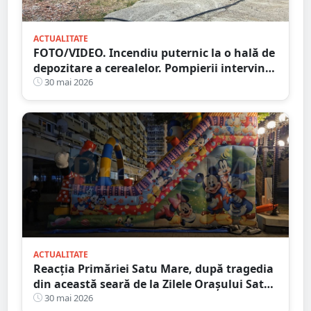
ACTUALITATE
FOTO/VIDEO. Incendiu puternic la o hală de
depozitare a cerealelor. Pompierii intervin
cu mai multe autospeciale
30 mai 2026
ACTUALITATE
Reacția Primăriei Satu Mare, după tragedia
din această seară de la Zilele Orașului Satu
Mare
30 mai 2026