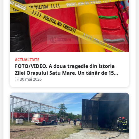
ACTUALITATE
FOTO/VIDEO. A doua tragedie din istoria
Zilei Orașului Satu Mare. Un tânăr de 15
ani, mort în centrul orașului
30 mai 2026