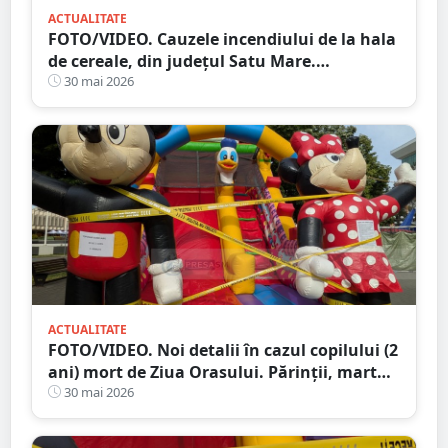
ACTUALITATE
FOTO/VIDEO. Cauzele incendiului de la hala
de cereale, din județul Satu Mare.
Intervenție riscantă pentru pompieri. Ce
30 mai 2026
distrugeri au rezultat
ACTUALITATE
FOTO/VIDEO. Noi detalii în cazul copilului (2
ani) mort de Ziua Orasului. Părinții, martori
ai tragediei
30 mai 2026