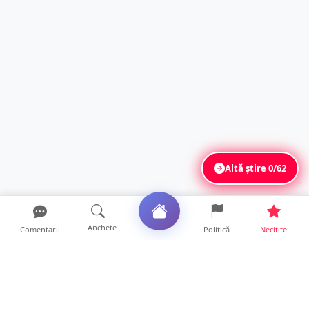
Altă știre
0/62
Anchete
Comentarii
Politică
Necitite
Ultimele articole
FOTO. Haos pentru pasagerii cursei Wizz Air