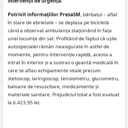
intervenții de urgență.
Potrivit informațiilor PresaSM
, bărbatul – aflat
în stare de ebrietate – se deplasa pe bicicletă
când a observat ambulanța staționând în fața
unei locuințe din sat. Profitând de faptul că ușile
autospecialei rămân neasigurate în astfel de
momente, pentru intervenție rapidă, acesta a
intrat în interior și a sustras o geantă medicală în
care se aflau echipamente vitale precum
stetoscop, laringoscop, tensiometru, glucometru,
baloane de resuscitare, medicamente și
materiale sanitare. Prejudiciul total a fost evaluat
la 6.423,95 lei.