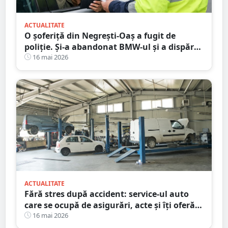
ACTUALITATE
O șoferiță din Negrești-Oaș a fugit de
poliție. Și-a abandonat BMW-ul și a dispărut
printre blocuri
16 mai 2026
ACTUALITATE
Fără stres după accident: service-ul auto
care se ocupă de asigurări, acte și îți oferă
mașină la schimb
16 mai 2026