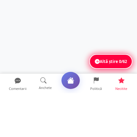
Altă știre
0/62
Anchete
Comentarii
Politică
Necitite
Ultimele articole
Mamă de doar 36 de ani, măcinată de
cancer. Doi copii luptă ...
21 ore • Locale