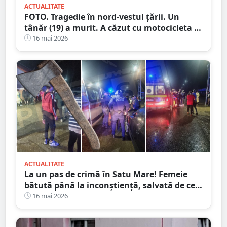
ACTUALITATE
FOTO. Tragedie în nord-vestul țării. Un
tânăr (19) a murit. A căzut cu motocicleta în
prăpastie
16 mai 2026
ACTUALITATE
La un pas de crimă în Satu Mare! Femeie
bătută până la inconștiență, salvată de cei
4 copilași
16 mai 2026