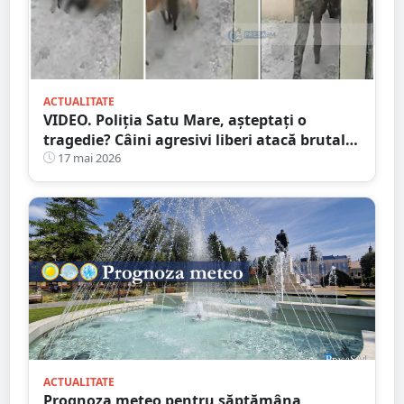
ACTUALITATE
VIDEO. Poliția Satu Mare, așteptați o
tragedie? Câini agresivi liberi atacă brutal
pe stradă chiar în fața stăpânului
17 mai 2026
ACTUALITATE
Prognoza meteo pentru săptămâna