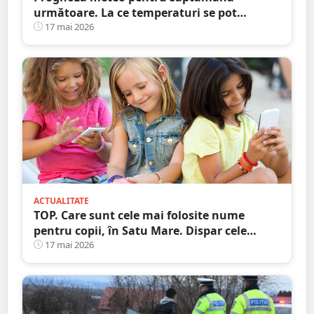
următoare. La ce temperaturi se pot
aștepta sătmărenii
17 mai 2026
ACTUALITATE
TOP. Care sunt cele mai folosite nume
pentru copii, în Satu Mare. Dispar cele
tradiționale
17 mai 2026