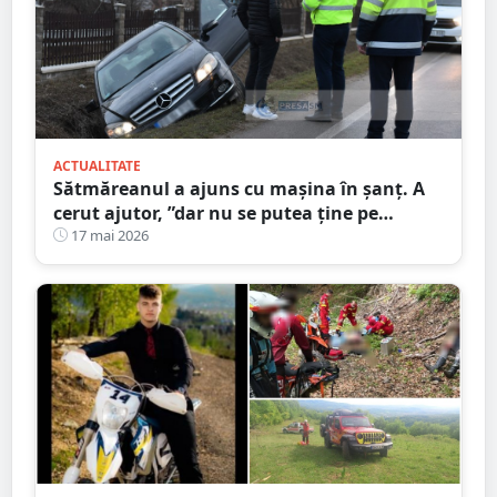
ACTUALITATE
Sătmăreanul a ajuns cu mașina în șanț. A
cerut ajutor, ”dar nu se putea ține pe
picioare”. Martorii au sunat la 112
17 mai 2026