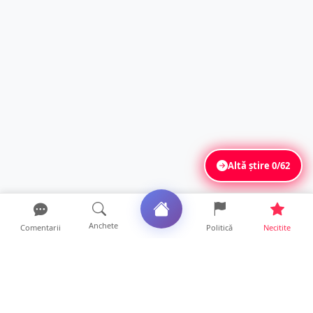
Altă știre
0/62
Anchete
Comentarii
Politică
Necitite
Ultimele articole
FOTO. Haos pentru pasagerii cursei Wizz Air