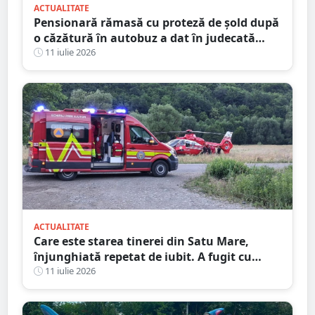
ACTUALITATE
Pensionară rămasă cu proteză de șold după
o căzătură în autobuz a dat în judecată
Transurban
11 iulie 2026
ACTUALITATE
Care este starea tinerei din Satu Mare,
înjunghiată repetat de iubit. A fugit cu
cuțitul în piept, pe stradă
11 iulie 2026