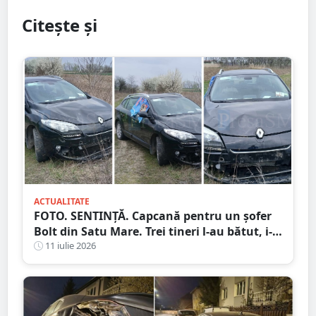
Citește și
ACTUALITATE
FOTO. SENTINȚĂ. Capcană pentru un șofer
Bolt din Satu Mare. Trei tineri l-au bătut, i-
au furat mașina și banii după ce l-au
11 iulie 2026
chemat prin aplicație