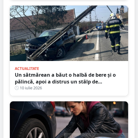
ACTUALITATE
Un sătmărean a băut o halbă de bere și o
pălincă, apoi a distrus un stâlp de
electricitate
10 iulie 2026