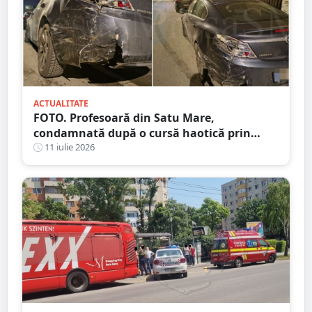
ACTUALITATE
FOTO. Profesoară din Satu Mare,
condamnată după o cursă haotică prin
oraș. Alcoolemie uriașă, oprită de un șofer
11 iulie 2026
curajos