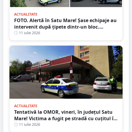
ACTUALITATE
FOTO. Alertă în Satu Mare! Șase echipaje au
intervenit după țipete dintr-un bloc.
Motivul i-a făcut pe toți să zâmbească
11 iulie 2026
ACTUALITATE
Tentativă la OMOR, vineri, în județul Satu
Mare! Victima a fugit pe stradă cu cuțitul în
piept
11 iulie 2026