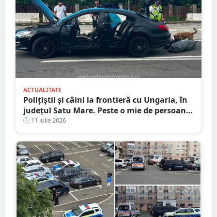
ACTUALITATE
Polițiștii și câini la frontieră cu Ungaria, în
județul Satu Mare. Peste o mie de persoane
verificate
11 iulie 2026