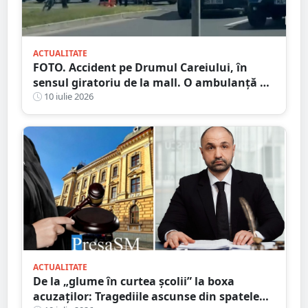
ACTUALITATE
FOTO. Accident pe Drumul Careiului, în
sensul giratoriu de la mall. O ambulanță a
fost chemată la fața locului
10 iulie 2026
ACTUALITATE
De la „glume în curtea școlii” la boxa
acuzaților: Tragediile ascunse din spatele