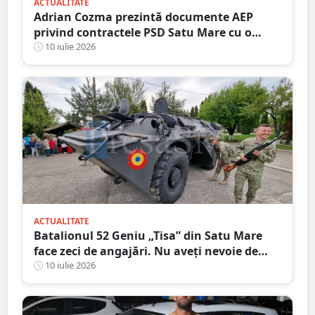
ACTUALITATE
Adrian Cozma prezintă documente AEP
privind contractele PSD Satu Mare cu o
firmă din familia Govor. Valoarea depășește
10 iulie 2026
un milion de lei
ACTUALITATE
Batalionul 52 Geniu „Tisa” din Satu Mare
face zeci de angajări. Nu aveți nevoie de
Bacalaureat, salar atractiv
10 iulie 2026