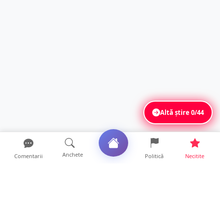
Altă știre
0/44
Anchete
Comentarii
Politică
Necitite
Ultimele articole
USR acuză: PSD face totul pentru ca