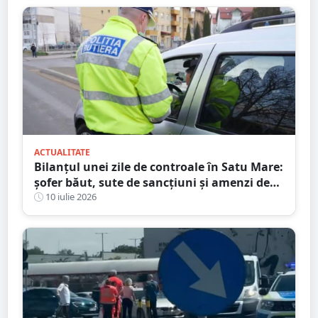
ACTUALITATE
Bilanțul unei zile de controale în Satu Mare:
șofer băut, sute de sancțiuni și amenzi de
peste 86.000 de lei
10 iulie 2026