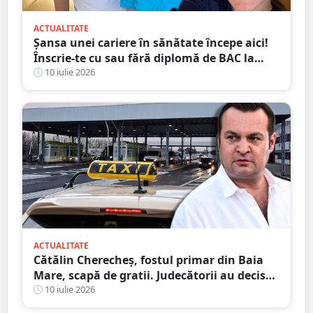
ACTUALITATE
Șansa unei cariere în sănătate începe aici!
Înscrie-te cu sau fără diplomă de BAC la
Școala Postliceală „Henri Coandă” Satu
10 iulie 2026
Mare
ACTUALITATE
Cătălin Cherecheș, fostul primar din Baia
Mare, scapă de gratii. Judecătorii au decis
eliberarea condiționată
10 iulie 2026