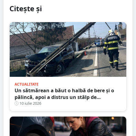
Citește și
ACTUALITATE
Un sătmărean a băut o halbă de bere și o
pălincă, apoi a distrus un stâlp de
electricitate
10 iulie 2026