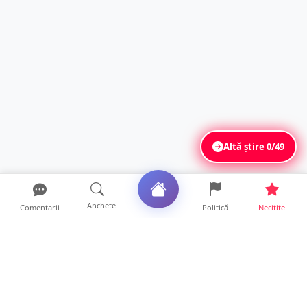
Altă știre
0/49
Anchete
Comentarii
Politică
Necitite
Ultimele articole
Mamă de doar 36 de ani, măcinată de
cancer. Doi copii luptă ...