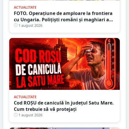
ACTUALITATE
FOTO. Operațiune de amploare la frontiera
cu Ungaria. Polițiști români și maghiari au
verificat sute de persoane
1 august 2026
ACTUALITATE
Cod ROȘU de caniculă în județul Satu Mare.
Cum trebuie să vă protejați
1 august 2026