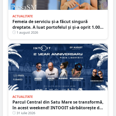
ACTUALITATE
Femeia de serviciu și-a făcut singură
dreptate. A luat portofelul și și-a oprit 1.000
de lei: „Ăștia mi se cuvin, sunt pentru
1 august 2026
curățenie”
ACTUALITATE
Parcul Central din Satu Mare se transformă,
în acest weekend! INTOOIT sărbătorește doi
ani printr-un eveniment spectaculos
31 iulie 2026