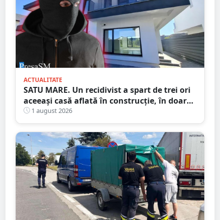
ACTUALITATE
SATU MARE. Un recidivist a spart de trei ori
aceeași casă aflată în construcție, în doar
șase zile
1 august 2026