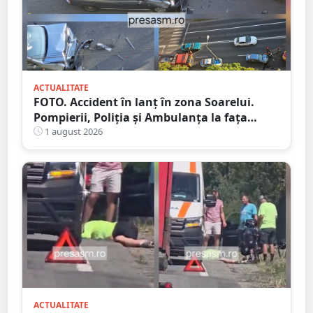
ACTUALITATE
FOTO. Accident în lanț în zona Soarelui.
Pompierii, Poliția și Ambulanța la fața
locului
1 august 2026
ACTUALITATE