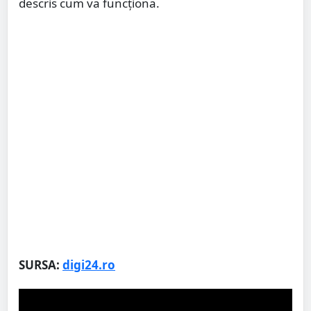
descris cum va funcționa.
SURSA:
digi24.ro