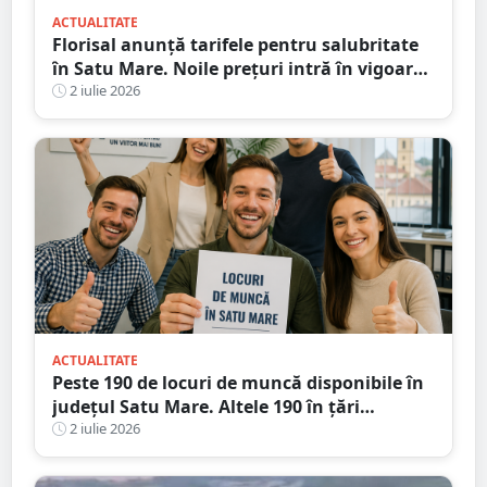
ACTUALITATE
Florisal anunță tarifele pentru salubritate
în Satu Mare. Noile prețuri intră în vigoare
de la 1 iulie
2 iulie 2026
ACTUALITATE
Peste 190 de locuri de muncă disponibile în
județul Satu Mare. Altele 190 în țări
europene
2 iulie 2026