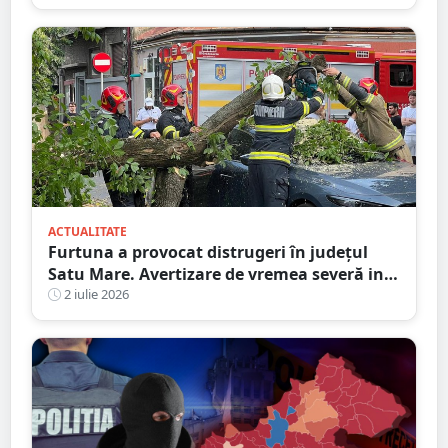
ACTUALITATE
Furtuna a provocat distrugeri în județul
Satu Mare. Avertizare de vremea severă in
continuare
2 iulie 2026