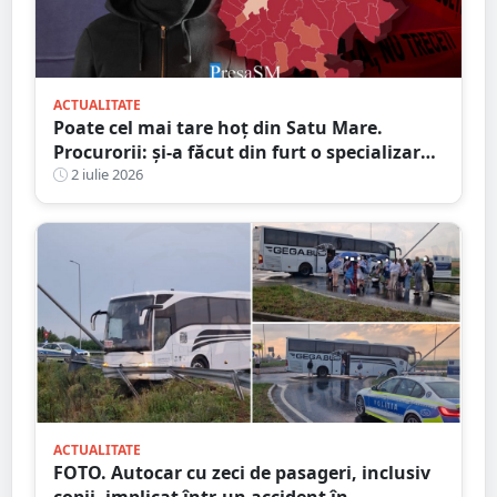
ACTUALITATE
Poate cel mai tare hoț din Satu Mare.
Procurorii: și-a făcut din furt o specializare
de peste 20 de ani
2 iulie 2026
ACTUALITATE
FOTO. Autocar cu zeci de pasageri, inclusiv
copii, implicat într-un accident în