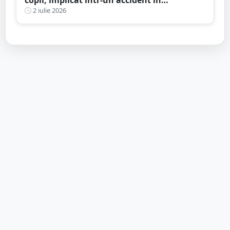
municipiul Satu Mare
2 iulie 2026