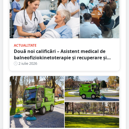
ACTUALITATE
Două noi calificări – Asistent medical de
balneofiziokinetoterapie și recuperare și
Asistent medical de radiologie – la Școala
2 iulie 2026
Postliceală „Henri Coandă” Satu Mare. Au
început înscrierile!