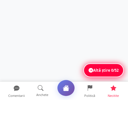
Altă știre
0/52
Anchete
Comentarii
Politică
Necitite
Ultimele articole
O covrigărie și o cantină din Satu Mare,