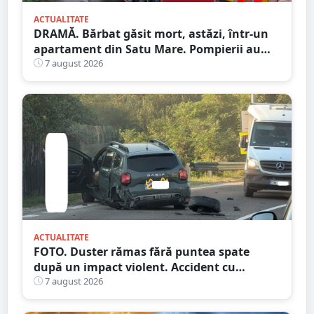
ACTUALITATE
DRAMĂ. Bărbat găsit mort, astăzi, într-un
apartament din Satu Mare. Pompierii au
spart ușa
7 august 2026
ACTUALITATE
FOTO. Duster rămas fără puntea spate
după un impact violent. Accident cu
implicarea unei mașini din Satu Mare
7 august 2026