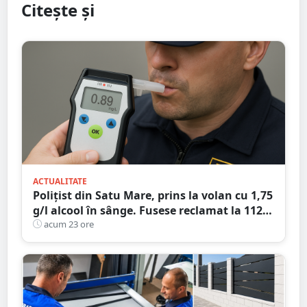
Citește și
ACTUALITATE
Polițist din Satu Mare, prins la volan cu 1,75
g/l alcool în sânge. Fusese reclamat la 112
că circula pe contrasens
acum 23 ore