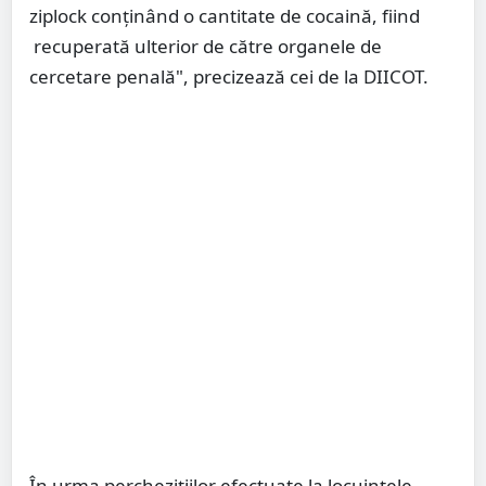
ziplock conținând o cantitate de cocaină, fiind
recuperată ulterior de către organele de
cercetare penală", precizează cei de la DIICOT.
În urma perchezițiilor efectuate la locuințele