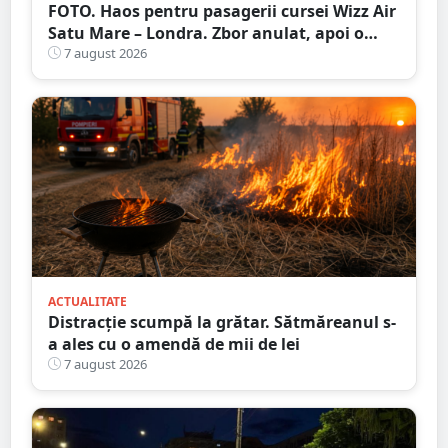
FOTO. Haos pentru pasagerii cursei Wizz Air
Satu Mare – Londra. Zbor anulat, apoi o
nouă întârziere. Fără explicații clare
7 august 2026
ACTUALITATE
Distracție scumpă la grătar. Sătmăreanul s-
a ales cu o amendă de mii de lei
7 august 2026