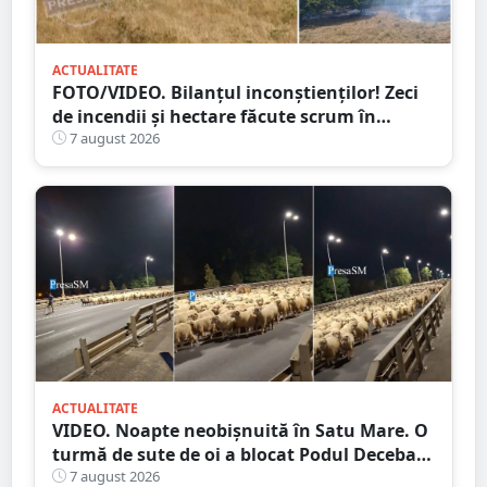
ACTUALITATE
FOTO/VIDEO. Bilanțul inconștienților! Zeci
de incendii și hectare făcute scrum în
județul Satu Mare
7 august 2026
ACTUALITATE
VIDEO. Noapte neobișnuită în Satu Mare. O
turmă de sute de oi a blocat Podul Decebal.
Gest de apreciat al ciobanului
7 august 2026