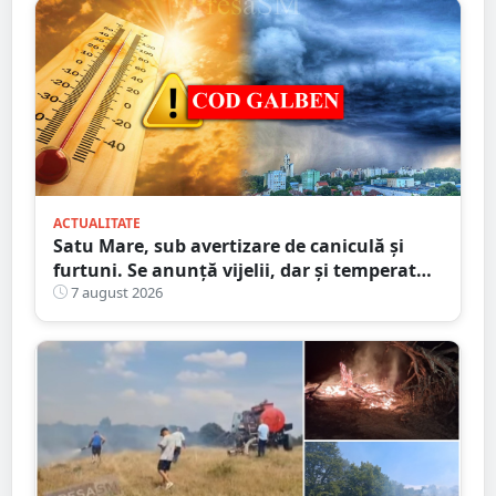
ACTUALITATE
Satu Mare, sub avertizare de caniculă și
furtuni. Se anunță vijelii, dar și temperaturi
ridicate. Avertizarea ANM
7 august 2026