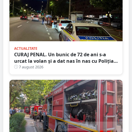
ACTUALITATE
CURAJ PENAL. Un bunic de 72 de ani s-a
urcat la volan și a dat nas în nas cu Poliția
Satu Mare
7 august 2026