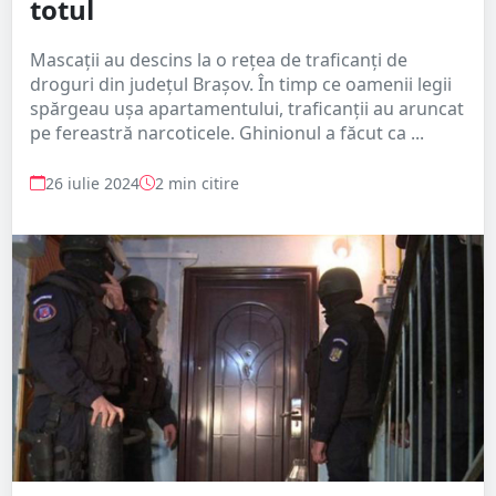
totul
Mascații au descins la o rețea de traficanți de
droguri din județul Brașov. În timp ce oamenii legii
spărgeau ușa apartamentului, traficanții au aruncat
pe fereastră narcoticele. Ghinionul a făcut ca ...
26 iulie 2024
2 min citire