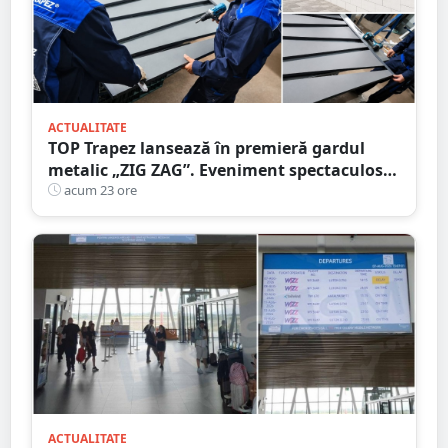
ACTUALITATE
TOP Trapez lansează în premieră gardul
metalic „ZIG ZAG”. Eveniment spectaculos
în Grădina Romei
acum 23 ore
ACTUALITATE