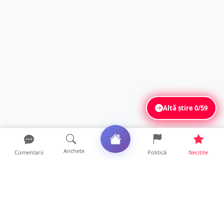
Altă știre
0/59
Anchete
Comentarii
Politică
Necitite
Ultimele articole
ANCHETĂ. Acuzații explozive la DGASPC
Satu Mare! Salarii uri...