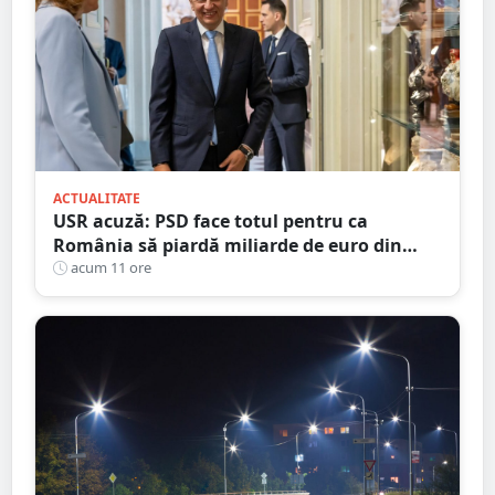
ACTUALITATE
USR acuză: PSD face totul pentru ca
România să piardă miliarde de euro din
PNRR
acum 11 ore