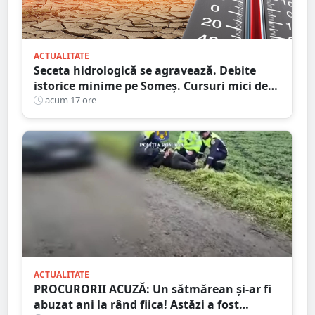
ACTUALITATE
Seceta hidrologică se agravează. Debite
istorice minime pe Someș. Cursuri mici de
ape au secat
acum 17 ore
ACTUALITATE
PROCURORII ACUZĂ: Un sătmărean și-ar fi
abuzat ani la rând fiica! Astăzi a fost