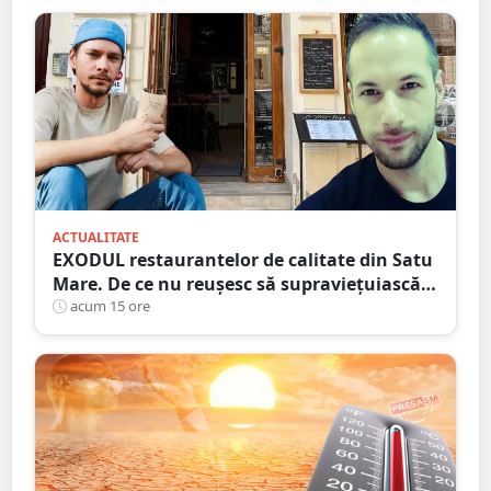
ACTUALITATE
EXODUL restaurantelor de calitate din Satu
Mare. De ce nu reușesc să supraviețuiască
localurile cu adevărat speciale?
acum 15 ore