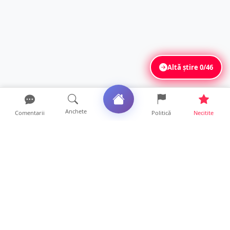
Altă știre
0/46
Anchete
Comentarii
Politică
Necitite
Ultimele articole
FOTO. Tomberoane răscolite, gunoaie
împrăștiate și miros ins...
9 ore • Locale
Vara, magneziul dispare mai repede decât