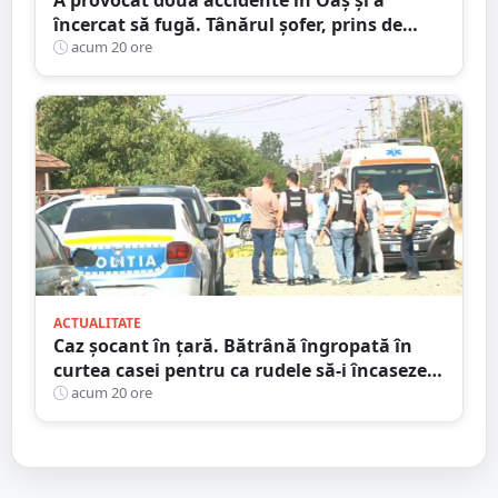
încercat să fugă. Tânărul șofer, prins de
polițiștii sătmăreni. Încălcări grave ale
acum 20 ore
Codului Rutier
ACTUALITATE
Caz șocant în țară. Bătrână îngropată în
curtea casei pentru ca rudele să-i încaseze
pensia
acum 20 ore