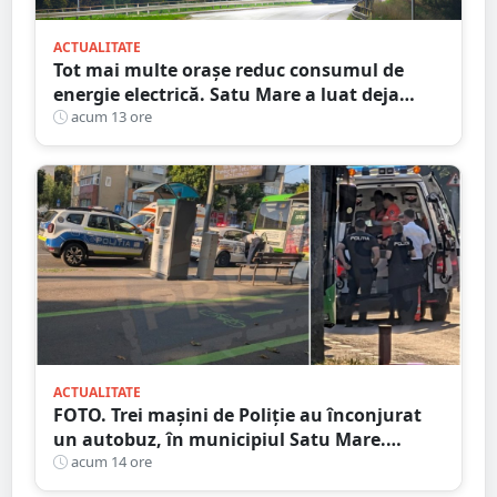
ACTUALITATE
Tot mai multe orașe reduc consumul de
energie electrică. Satu Mare a luat deja
măsuri. Cu ce soluții au venit ceilalți
acum 13 ore
primari
ACTUALITATE
FOTO. Trei mașini de Poliție au înconjurat
un autobuz, în municipiul Satu Mare.
Ambulanța, la fața locului
acum 14 ore