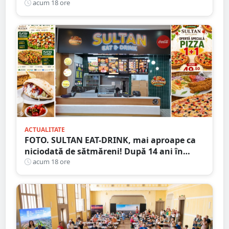
arestat!
acum 18 ore
ACTUALITATE
FOTO. SULTAN EAT-DRINK, mai aproape ca
niciodată de sătmăreni! După 14 ani în
Micro 17, și-a deschis porțile în Shopping
acum 18 ore
City Satu Mare