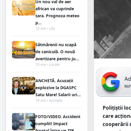
Un nou val de aer
african va cuprinde
țara. Prognoza meteo
p...
10 ore • Life
Sătmărenii nu scapă
de caniculă. O nouă
avertizare pentru ju...
10 ore • Locale
ANCHETĂ. Acuzații
explozive la DGASPC
Satu Mare! Salarii uri...
18 ore • Anchete
Polițiștii l
care acționa
FOTO/VIDEO. Accident
cooperării d
cumplit! Impact
frontal între un TIR