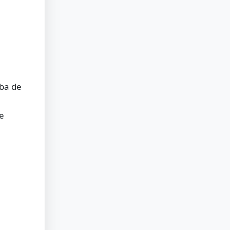
rba de
te