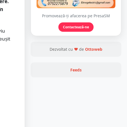
ere.
în
Promovează-ți afacerea pe PresaSM
Contactează-ne
viu
reușit
Dezvoltat cu
❤
de
Ottoweb
Feeds