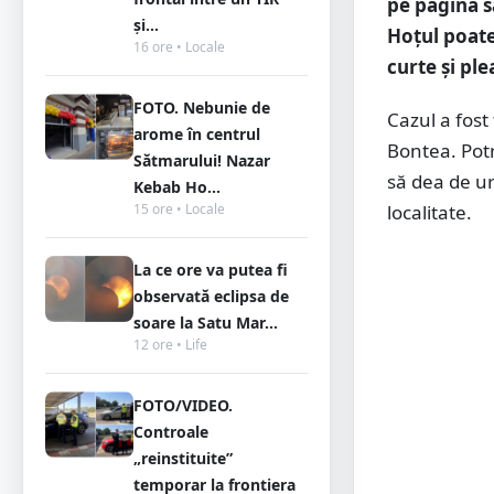
pe pagina s
și...
Hoțul poate
16 ore • Locale
curte și ple
FOTO. Nebunie de
Cazul a fost
arome în centrul
Bontea. Potri
Sătmarului! Nazar
să dea de ur
Kebab Ho...
localitate.
15 ore • Locale
La ce ore va putea fi
observată eclipsa de
soare la Satu Mar...
12 ore • Life
FOTO/VIDEO.
Controale
„reinstituite”
temporar la frontiera