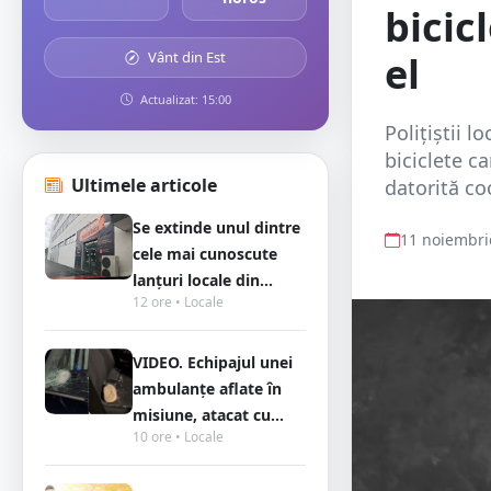
bicic
Vânt din Est
el
Actualizat: 15:00
Polițiștii l
biciclete ca
Ultimele articole
datorită coo
Se extinde unul dintre
11 noiembri
cele mai cunoscute
lanțuri locale din...
12 ore • Locale
VIDEO. Echipajul unei
ambulanțe aflate în
misiune, atacat cu...
10 ore • Locale