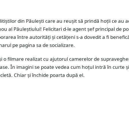
olitiștilor din Păulești care au reușit să prindă hoții ce au 
nou al Păuleștiului! Felicitari d-le agent șef principal de pol
orarea între autorități și cetățeni s-a dovedit a fi benefică
marul pe pagina sa de socializare.
 și o filmare realizat cu ajutorul camerelor de supraveghe
ase. În imagini se poate vedea cum hoțul intră în curte ș
icletă. Chiar și închide poarta după el.