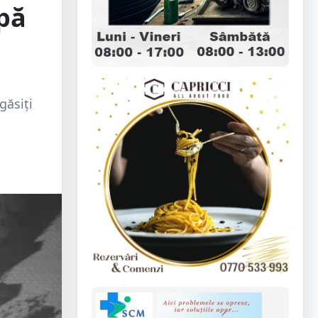
upă
găsiți