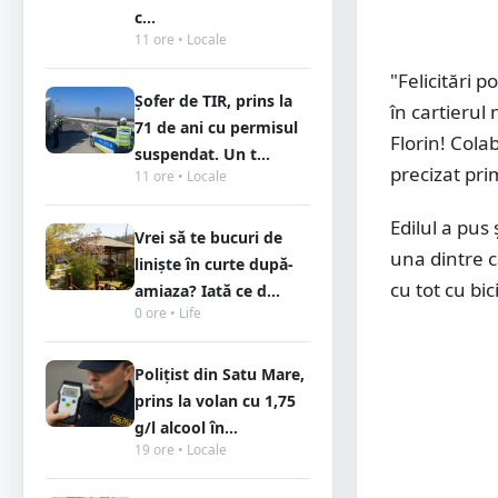
c...
11 ore • Locale
"Felicitări p
Șofer de TIR, prins la
în cartierul 
71 de ani cu permisul
Florin! Colab
suspendat. Un t...
precizat pri
11 ore • Locale
Edilul a pus
Vrei să te bucuri de
una dintre c
liniște în curte după-
cu tot cu bic
amiaza? Iată ce d...
0 ore • Life
Polițist din Satu Mare,
prins la volan cu 1,75
g/l alcool în...
19 ore • Locale