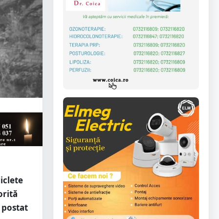
ciclete
orită
a postat