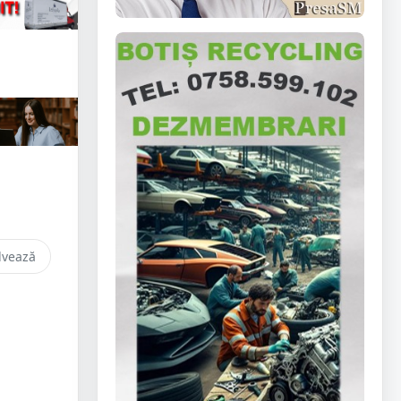
lvează