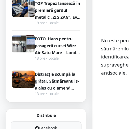
TOP Trapez lansează în
premieră gardul
metalic „ZIG ZAG”. Ev...
19 ore • Locale
FOTO. Haos pentru
Nu este pen
pasagerii cursei Wizz
sătmărenilor
Air Satu Mare – Lond...
identificare
13 ore • Locale
supraveghere
antisociale.
Distracție scumpă la
grătar. Sătmăreanul s-
a ales cu o amend...
13 ore • Locale
Distribuie
Facebook