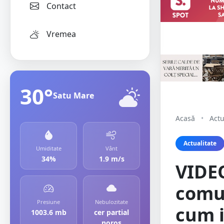
Contact
Vremea
30°
Satu Mare
Acasă
•
Actu
Actualitate
Umiditate
Vânt
34%
1.9 m/s
VIDEO
comun
Presiune
Nebulozitate
cum i
1003.6 mb
cer partial
noros