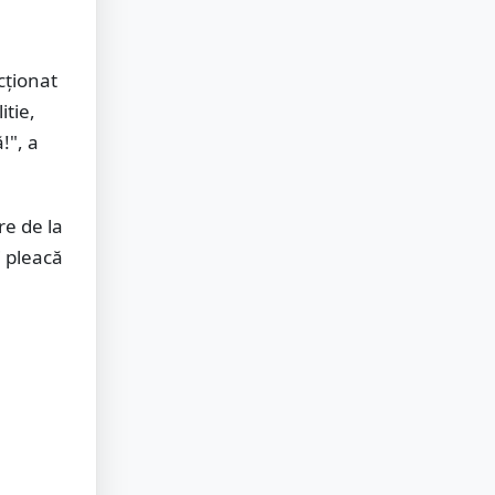
acționat
itie,
!", a
re de la
i pleacă