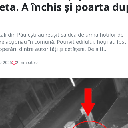
leta. A închis și poarta d
ocali din Păulești au reușit să dea de urma hoților de
re acționau în comună. Potrivit edilului, hoții au fost 
perării dintre autorități și cetățeni. De altf...
e 2025
2 min citire