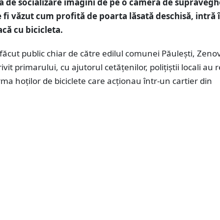
a de socializare imagini de pe o cameră de supravegh
 fi văzut cum profită de poarta lăsată deschisă, intră 
acă cu bicicleta.
 făcut public chiar de către edilul comunei Păulești, Zeno
vit primarului, cu ajutorul cetățenilor, polițiștii locali au 
ma hoților de biciclete care acționau într-un cartier din