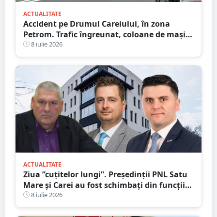
ACTUALITATE
Accident pe Drumul Careiului, în zona
Petrom. Trafic îngreunat, coloane de mașini
spre Auchan
8 iulie 2026
ACTUALITATE
Ziua ”cuțitelor lungi”. Președinții PNL Satu
Mare și Carei au fost schimbați din funcții
pentru ”abateri, trădări și dezinteres”
8 iulie 2026