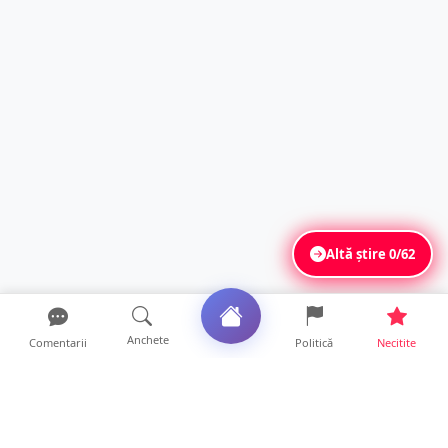
Altă știre
0/62
Anchete
Comentarii
Politică
Necitite
Ultimele articole