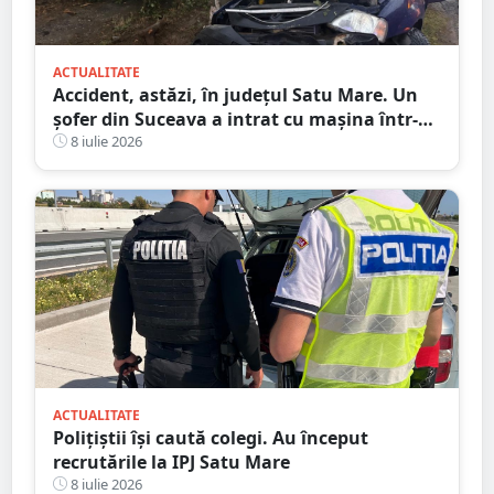
ACTUALITATE
Accident, astăzi, în județul Satu Mare. Un
șofer din Suceava a intrat cu mașina într-
un stâlp
8 iulie 2026
ACTUALITATE
Polițiștii își caută colegi. Au început
recrutările la IPJ Satu Mare
8 iulie 2026