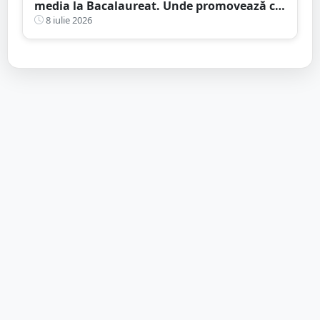
media la Bacalaureat. Unde promovează cei
mai mulți elevi cu note mari
8 iulie 2026