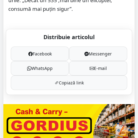
urile: „Decât un 535 ,mai bine un elicopter,
consumă mai puțin sigur”.
Distribuie articolul
Facebook
Messenger
WhatsApp
E-mail
Copiază link