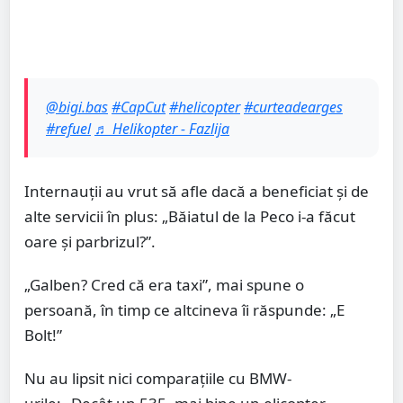
@bigi.bas
#CapCut
#helicopter
#curteadearges
#refuel
♬ Helikopter - Fazlija
Internauții au vrut să afle dacă a beneficiat și de
alte servicii în plus: „Băiatul de la Peco i-a făcut
oare și parbrizul?”.
„Galben? Cred că era taxi”, mai spune o
persoană, în timp ce altcineva îi răspunde: „E
Bolt!”
Nu au lipsit nici comparațiile cu BMW-