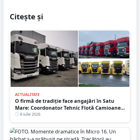
Citește și
ACTUALITATE
O firmă de tradiție face angajări în Satu
Mare: Coordonator Tehnic Flotă Camioane,
Dispecer Transport Marfă Internațional,
8 iulie 2026
Contabil cu Experiență