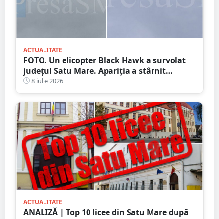
ACTUALITATE
FOTO. Un elicopter Black Hawk a survolat
județul Satu Mare. Apariția a stârnit
curiozitatea localnicilor
8 iulie 2026
ACTUALITATE
ANALIZĂ | Top 10 licee din Satu Mare după