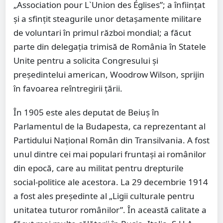
„Association pour L`Union des Églises”; a înfiinţat
şi a sfinţit steagurile unor detaşamente militare
de voluntari în primul război mondial; a făcut
parte din delegaţia trimisă de România în Statele
Unite pentru a solicita Congresului şi
preşedintelui american, Woodrow Wilson, sprijin
în favoarea reîntregirii ţării.
În 1905 este ales deputat de Beiuş în
Parlamentul de la Budapesta, ca reprezentant al
Partidului Naţional Român din Transilvania. A fost
unul dintre cei mai populari fruntaşi ai românilor
din epocă, care au militat pentru drepturile
social-politice ale acestora. La 29 decembrie 1914
a fost ales preşedinte al „Ligii culturale pentru
unitatea tuturor românilor”. În această calitate a