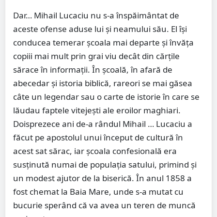
Dar… Mihail Lucaciu nu s-a înspăimântat de
aceste ofense aduse lui şi neamului său. El îşi
conducea temerar şcoala mai departe şi învăţa
copiii mai mult prin grai viu decât din cărţile
sărace în informaţii. În şcoală, în afară de
abecedar şi istoria biblică, rareori se mai găsea
câte un legendar sau o carte de istorie în care se
lăudau faptele vitejeşti ale eroilor maghiari.
Doisprezece ani de-a rândul Mihail … Lucaciu a
făcut pe apostolul unui început de cultură în
acest sat sărac, iar şcoala confesională era
susţinută numai de populaţia satului, primind şi
un modest ajutor de la biserică. În anul 1858 a
fost chemat la Baia Mare, unde s-a mutat cu
bucurie sperând că va avea un teren de muncă