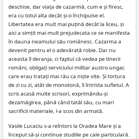
deschise, dar viaţa de cazarmă, cum e şi firesc,
era cu totul alta decât şi-o închipuise el.
Libertatea era mult mai puţină decât la liceu, şi
aici a simţit mai mult prejudecata ce se manifesta
în dauna neamului său românesc. Cazarma a
devenit pentru el o adevărată robie. Dar nu
aceasta îl deranja, ci faptul că vedea pe tinerii
români, obligaţi serviciului militar austro-ungar,
care erau trataţi mai rău ca nişte vite. Şi tortura
de zi cu zi, atât de monotonă, îi întrista sufletul. A
scris acasă multe scrisori, exprimându-şi
dezamăgirea, până când tatăl său, cu mari
sacrificii materiale, l-a scos din armată.
Vasile Lucaciu s-a reîntors la Oradea Mare şi a
început să-şi continue studiile pe cale particulară.