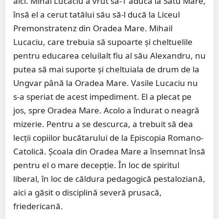
aici. Mihai Lucaciu a vrut să-1 aducă la Satu Mare,
însă el a cerut tatălui său să-l ducă la Liceul
Premonstratenz din Oradea Mare. Mihail
Lucaciu, care trebuia să supoarte şi cheltuelile
pentru educarea celuilalt fiu al său Alexandru, nu
putea să mai suporte şi cheltuiala de drum de la
Ungvar până la Oradea Mare. Vasile Lucaciu nu
s-a speriat de acest impediment. El a plecat pe
jos, spre Oradea Mare. Acolo a îndurat o neagră
mizerie. Pentru a se descurca, a trebuit să dea
lecţii copiilor bucătarului de la Episcopia Romano-
Catolică. Şcoala din Oradea Mare a însemnat însă
pentru el o mare decepţie. În loc de spiritul
liberal, în loc de căldura pedagogică pestaloziană,
aici a găsit o disciplină severă prusacă,
friedericană.