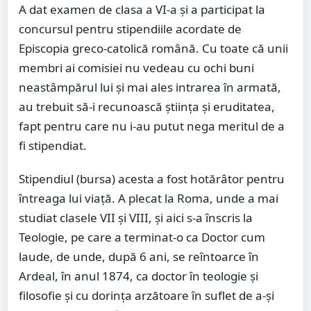
A dat examen de clasa a VI-a şi a participat la
concursul pentru stipendiile acordate de
Episcopia greco-catolică română. Cu toate că unii
membri ai comisiei nu vedeau cu ochi buni
neastâmpărul lui şi mai ales intrarea în armată,
au trebuit să-i recunoască ştiinţa şi eruditatea,
fapt pentru care nu i-au putut nega meritul de a
fi stipendiat.
Stipendiul (bursa) acesta a fost hotărâtor pentru
întreaga lui viaţă. A plecat la Roma, unde a mai
studiat clasele VII şi VIII, şi aici s-a înscris la
Teologie, pe care a terminat-o ca Doctor cum
laude, de unde, după 6 ani, se reîntoarce în
Ardeal, în anul 1874, ca doctor în teologie şi
filosofie şi cu dorinţa arzătoare în suflet de a-şi