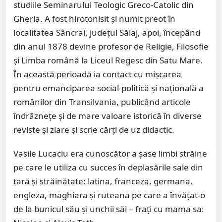
studiile Seminarului Teologic Greco-Catolic din
Gherla. A fost hirotonisit şi numit preot în
localitatea Sâncrai, judeţul Sălaj, apoi, începând
din anul 1878 devine profesor de Religie, Filosofie
şi Limba română la Liceul Regesc din Satu Mare.
În această perioadă ia contact cu mişcarea
pentru emanciparea social-politică şi naţională a
românilor din Transilvania, publicând articole
îndrăzneţe şi de mare valoare istorică în diverse
reviste şi ziare şi scrie cărţi de uz didactic.
Vasile Lucaciu era cunoscător a şase limbi străine
pe care le utiliza cu succes în deplasările sale din
ţară şi străinătate: latina, franceza, germana,
engleza, maghiara şi ruteana pe care a învăţat-o
de la bunicul său şi unchii săi – fraţi cu mama sa: