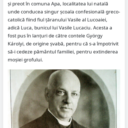
şi preot în comuna Apa, localitatea lui natală
unde conducea singur şcoala confesională greco-
catolică fiind fiul ţăranului Vasile al Lucoaiei,
adică Luca, bunicul lui Vasile Lucaciu. Acesta a
fost pus în lanţuri de către contele György
Károlyi, de origine şvabă, pentru că s-a împotrivit
să-i cedeze pământul familiei, pentru extinderea
moşiei grofului.