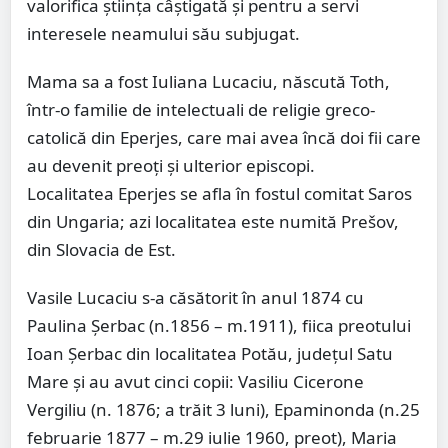
valorifica ştiinţa câştigată şi pentru a servi
interesele neamului său subjugat.
Mama sa a fost Iuliana Lucaciu, născută Toth,
într-o familie de intelectuali de religie greco-
catolică din Eperjes, care mai avea încă doi fii care
au devenit preoţi şi ulterior episcopi.
Localitatea Eperjes se afla în fostul comitat Saros
din Ungaria; azi localitatea este numită Prešov,
din Slovacia de Est.
Vasile Lucaciu s-a căsătorit în anul 1874 cu
Paulina Şerbac (n.1856 – m.1911), fiica preotului
Ioan Şerbac din localitatea Potău, judeţul Satu
Mare şi au avut cinci copii: Vasiliu Cicerone
Vergiliu (n. 1876; a trăit 3 luni), Epaminonda (n.25
februarie 1877 – m.29 iulie 1960, preot), Maria