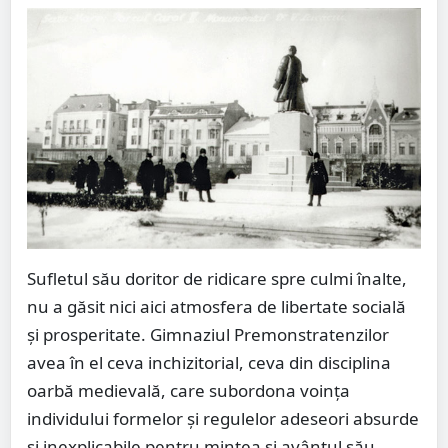
Sufletul său doritor de ridicare spre culmi înalte,
nu a găsit nici aici atmosfera de libertate socială
şi prosperitate. Gimnaziul Premonstratenzilor
avea în el ceva inchizitorial, ceva din disciplina
oarbă medievală, care subordona voinţa
individului formelor şi regulelor adeseori absurde
şi inexplicabile pentru mintea şi avântul său