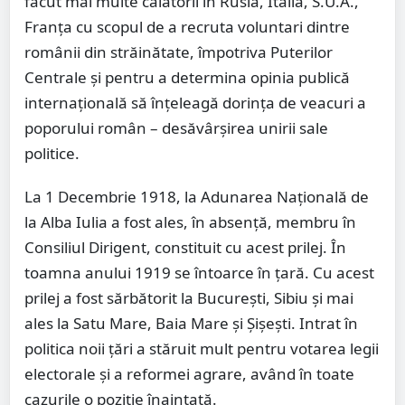
făcut mai multe călătorii în Rusia, Italia, S.U.A.,
Franţa cu scopul de a recruta voluntari dintre
românii din străinătate, împotriva Puterilor
Centrale şi pentru a determina opinia publică
internaţională să înţeleagă dorinţa de veacuri a
poporului român – desăvârşirea unirii sale
politice.
La 1 Decembrie 1918, la Adunarea Naţională de
la Alba Iulia a fost ales, în absenţă, membru în
Consiliul Dirigent, constituit cu acest prilej. În
toamna anului 1919 se întoarce în ţară. Cu acest
prilej a fost sărbătorit la Bucureşti, Sibiu şi mai
ales la Satu Mare, Baia Mare şi Şişeşti. Intrat în
politica noii ţări a stăruit mult pentru votarea legii
electorale şi a reformei agrare, având în toate
cazurile o poziţie înaintată.