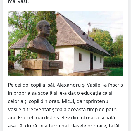
mai vast.
Pe cei doi copii ai săi, Alexandru şi Vasile i-a înscris
în propria sa şcoală şi le-a dat o educaţie ca şi
celorlalţi copii din oraş. Micul, dar sprintenul
Vasile a frecventat şcoala aceasta timp de patru
ani. Era cel mai distins elev din întreaga şcoală,
aşa că, după ce a terminat clasele primare, tatăl