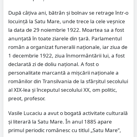
După câţiva ani, bătrân şi bolnav se retrage într-o
locuinţă la Satu Mare, unde trece la cele veşnice
la data de 29 noiembrie 1922. Moartea sa a fost
anunţată în toate ziarele din ţară. Parlamentul
român a organizat funeralii naţionale, iar ziua de
1 decembrie 1922, ziua înmormântării lui, a fost
declarată zi de doliu naţional. A fost o
personalitate marcantă a mişcării naţionale a
românilor din Transilvania de la sfârşitul secolului
al XIX-lea şi începutul secolului XX, om politic,
preot, profesor.
Vasile Lucaciu a avut o bogată activitate culturală
şi literară la Satu Mare. În anul 1885 apare
primul periodic românesc cu titlul „Satu Mare”,