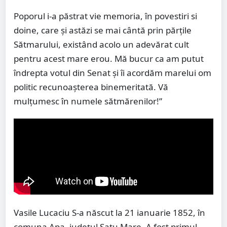
Poporul i-a păstrat vie memoria, în povestiri si
doine, care și astăzi se mai cântă prin părțile
Sătmarului, existând acolo un adevărat cult
pentru acest mare erou. Mă bucur ca am putut
îndrepta votul din Senat și îi acordăm marelui om
politic recunoașterea binemeritată. Vă
mulțumesc în numele sătmărenilor!”
Vasile Lucaciu S-a născut la 21 ianuarie 1852, în
comuna Apa, judeţul Satu Mare. A fost primul