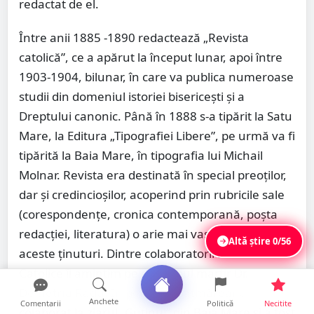
redactat de el.
Între anii 1885 -1890 redactează „Revista
catolică”, ce a apărut la început lunar, apoi între
1903-1904, bilunar, în care va publica numeroase
studii din domeniul istoriei bisericeşti şi a
Dreptului canonic. Până în 1888 s-a tipărit la Satu
Mare, la Editura „Tipografiei Libere”, pe urmă va fi
tipărită la Baia Mare, în tipografia lui Michail
Molnar. Revista era destinată în special preoţilor,
dar şi credincioşilor, acoperind prin rubricile sale
(corespondenţe, cronica contemporană, poşta
redacţiei, literatura) o arie mai vastă a culturii din
Altă știre
0/56
aceste ţinuturi. Dintre colaboratorii Revistei
Catolice îl amintim pe episcopul martir Dr.
Demetriu Radu. În perioada sătmăreană a
Anchete
Comentarii
Politică
Necitite
colaborat la ziarul „Gutinul” din Baia Mare şi a fost