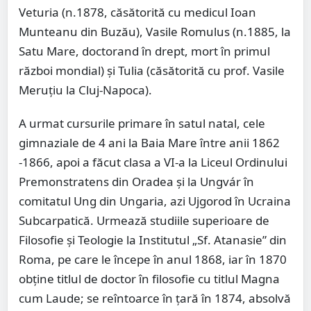
Veturia (n.1878, căsătorită cu medicul Ioan
Munteanu din Buzău), Vasile Romulus (n.1885, la
Satu Mare, doctorand în drept, mort în primul
război mondial) şi Tulia (căsătorită cu prof. Vasile
Meruţiu la Cluj-Napoca).
A urmat cursurile primare în satul natal, cele
gimnaziale de 4 ani la Baia Mare între anii 1862
-1866, apoi a făcut clasa a VI-a la Liceul Ordinului
Premonstratens din Oradea şi la Ungvár în
comitatul Ung din Ungaria, azi Ujgorod în Ucraina
Subcarpatică. Urmează studiile superioare de
Filosofie şi Teologie la Institutul „Sf. Atanasie” din
Roma, pe care le începe în anul 1868, iar în 1870
obţine titlul de doctor în filosofie cu titlul Magna
cum Laude; se reîntoarce în ţară în 1874, absolvă