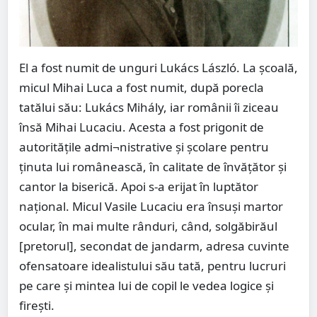
El a fost numit de unguri Lukács László. La şcoală,
micul Mihai Luca a fost numit, după porecla
tatălui său: Lukács Mihály, iar românii îi ziceau
însă Mihai Lucaciu. Acesta a fost prigonit de
autorităţile admi¬nistrative şi şcolare pentru
ţinuta lui românească, în calitate de învăţător şi
cantor la biserică. Apoi s-a erijat în luptător
naţional. Micul Vasile Lucaciu era însuşi martor
ocular, în mai multe rânduri, când, solgăbirăul
[pretorul], secondat de jandarm, adresa cuvinte
ofensatoare idealistului său tată, pentru lucruri
pe care şi mintea lui de copil le vedea logice şi
fireşti.