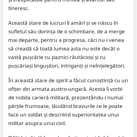
tineresc.
Această stare de lucruri îl amărî şi se născu în
sufletul său dorinţa de o schimbare, de a merge
mai departe, pentru a progresa, căci nu-i venea
să creadă că toată lumea asta nu este decât o
vastă puşcărie cu paznici răutăcioşi şi cu
puşcăriaşi linguşitori, intriganţi şi neînţelegători.
În această stare de spirit a făcut cunoştinţă cu un
ofiţer din armata austro-ungară. Acesta îi vorbi
de nobila carieră militară, prezentându-i numai
părţile frumoase, lăudând bravurile ce le poate
face un soldat şi descriind superioritatea unui
militar asupra unui civil.