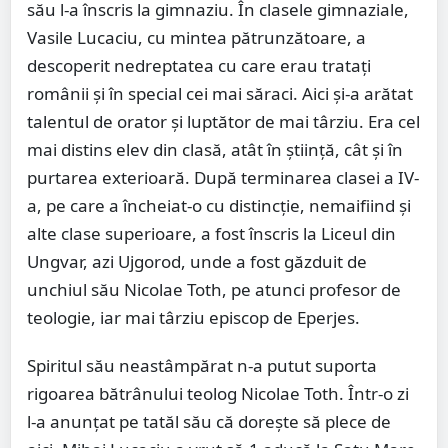
său l-a înscris la gimnaziu. În clasele gimnaziale,
Vasile Lucaciu, cu mintea pătrunzătoare, a
descoperit nedreptatea cu care erau trataţi
românii şi în special cei mai săraci. Aici şi-a arătat
talentul de orator şi luptător de mai târziu. Era cel
mai distins elev din clasă, atât în ştiinţă, cât şi în
purtarea exterioară. După terminarea clasei a IV-
a, pe care a încheiat-o cu distincţie, nemaifiind şi
alte clase superioare, a fost înscris la Liceul din
Ungvar, azi Ujgorod, unde a fost găzduit de
unchiul său Nicolae Toth, pe atunci profesor de
teologie, iar mai târziu episcop de Eperjes.
Spiritul său neastâmpărat n-a putut suporta
rigoarea bătrânului teolog Nicolae Toth. Într-o zi
l-a anunţat pe tatăl său că doreşte să plece de