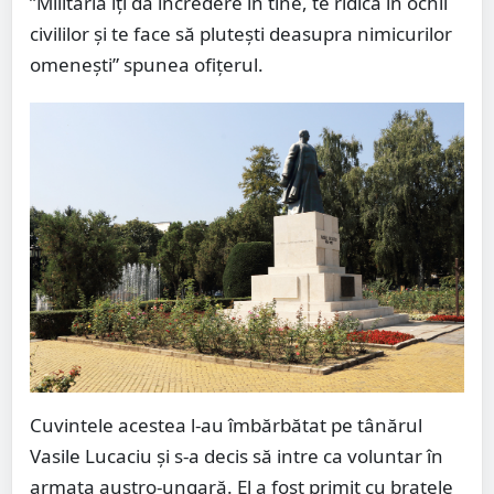
”Milităria îţi dă încredere în tine, te ridică în ochii
civililor şi te face să pluteşti deasupra nimicurilor
omeneşti” spunea ofiţerul.
Cuvintele acestea l-au îmbărbătat pe tânărul
Vasile Lucaciu şi s-a decis să intre ca voluntar în
armata austro-ungară. El a fost primit cu braţele