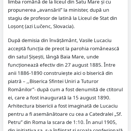
limba română de la liceul din Satu Mare şi cu
propunerea „avansării” la minister, după un
stagiu de profesor de latină la Liceul de Stat din
Loşonţ (azi Lučenc, Slovacia).
După demisia din învăţământ, Vasile Lucaciu
acceptă funcţia de preot la parohia românească
din satul Şişeşti, lângă Baia Mare, unde
funcţionează efectiv din 27 august 1885. Între
anii 1886-1890 construieşte aici o biserică din
piatră – ,,Biserica Sfintei Uniri a Tuturor
Românilor”- după cum a fost denumită de ctitorul
ei, care a fost inaugurată la 15 august 1890.
Arhitectura bisericii a fost imaginată de Lucaciu
pentru a fi asemănătoare cu cea a Catedralei „Sf.
Petru” din Roma la scara de 1:10. În anul 1905,
din iniţiativa sa, s-a înfiinţat şi şcoala confesională