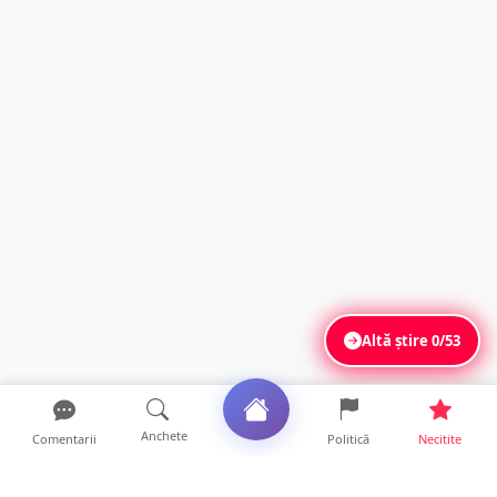
Altă știre
0/53
Anchete
Comentarii
Politică
Necitite