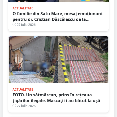
ACTUALITATE
O familie din Satu Mare, mesaj emoționant
pentru dr. Cristian Dăscălescu de la
Spitalului Județean
27 iulie 2026
ACTUALITATE
FOTO. Un sătmărean, prins în rețeaua
țigărilor ilegale. Mascații i-au bătut la ușă
27 iulie 2026