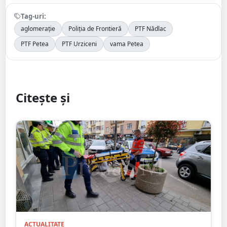
Tag-uri:
aglomerație
Poliția de Frontieră
PTF Nădlac
PTF Petea
PTF Urziceni
vama Petea
Citește și
ACTUALITATE