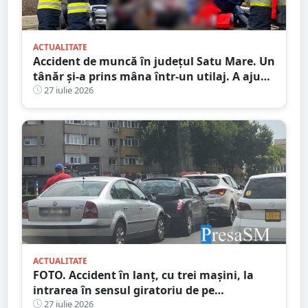
ACTUALITATE
Accident de muncă în județul Satu Mare. Un
tânăr și-a prins mâna într-un utilaj. A ajuns
la spital
27 iulie 2026
ACTUALITATE
FOTO. Accident în lanț, cu trei mașini, la
intrarea în sensul giratoriu de pe
bulevardul Lucian Blaga - Micro 17
27 iulie 2026