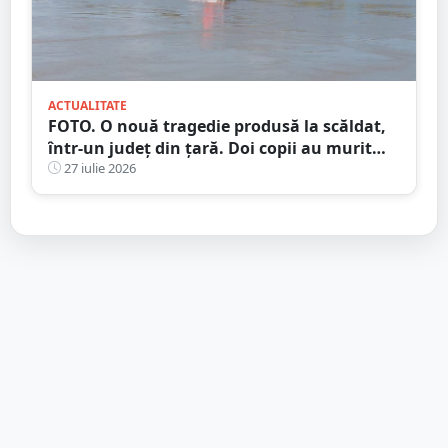
ACTUALITATE
FOTO. O nouă tragedie produsă la scăldat,
într-un județ din țară. Doi copii au murit
încercând să își salveze sora
27 iulie 2026