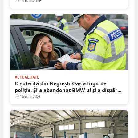
Mare
16 mai 2026
ACTUALITATE
O șoferiță din Negrești-Oaș a fugit de
poliție. Și-a abandonat BMW-ul și a dispărut
printre blocuri
16 mai 2026