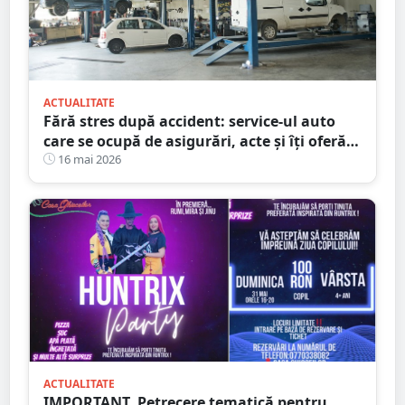
ACTUALITATE
Fără stres după accident: service-ul auto
care se ocupă de asigurări, acte și îți oferă
mașină la schimb
16 mai 2026
ACTUALITATE
IMPORTANT. Petrecere tematică pentru