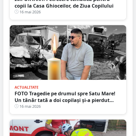
copii la Casa Ghioceilor, de Ziua Copilului
16 mai 2026
ACTUALITATE
FOTO Tragedie pe drumul spre Satu Mare!
Un tânăr tată a doi copilași și-a pierdut
viața într-un accident cumplit
16 mai 2026