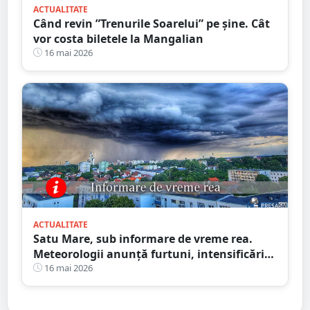
ACTUALITATE
Când revin ”Trenurile Soarelui” pe şine. Cât
vor costa biletele la Mangalian
16 mai 2026
ACTUALITATE
Satu Mare, sub informare de vreme rea.
Meteorologii anunță furtuni, intensificări
de vânt și ploi în averse
16 mai 2026