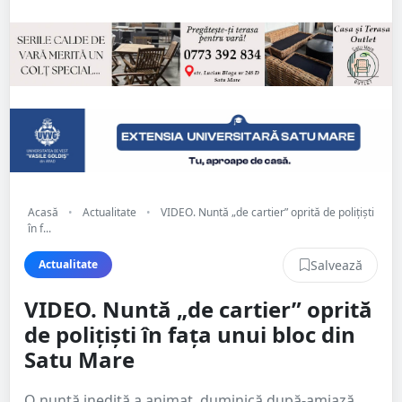
Acasă
•
Actualitate
•
VIDEO. Nuntă „de cartier” oprită de polițiști
în f...
Salvează
Actualitate
VIDEO. Nuntă „de cartier” oprită
de polițiști în fața unui bloc din
Satu Mare
O nuntă inedită a animat, duminică după-amiază,