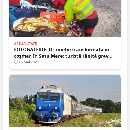
ACTUALITATE
FOTOGALERIE. Drumeție transformată în
coșmar, în Satu Mare: turistă rănită grav
după ce a alergat pe un traseu acoperit cu
16 mai 2026
frunze