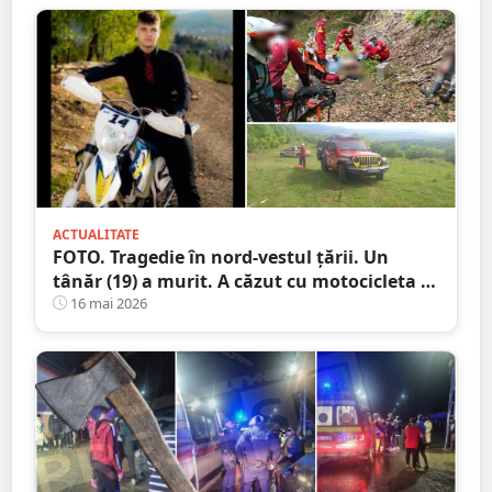
ACTUALITATE
FOTO. Tragedie în nord-vestul țării. Un
tânăr (19) a murit. A căzut cu motocicleta în
prăpastie
16 mai 2026