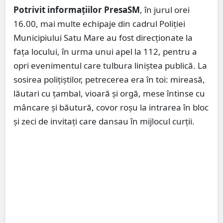
Potrivit informațiilor PresaSM
, în jurul orei
16.00, mai multe echipaje din cadrul Poliției
Municipiului Satu Mare au fost direcționate la
fața locului, în urma unui apel la 112, pentru a
opri evenimentul care tulbura liniștea publică. La
sosirea polițiștilor, petrecerea era în toi: mireasă,
lăutari cu țambal, vioară și orgă, mese întinse cu
mâncare și băutură, covor roșu la intrarea în bloc
și zeci de invitați care dansau în mijlocul curții.