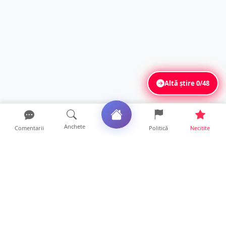
Altă știre
0/48
Anchete
Comentarii
Politică
Necitite
Ultimele articole
Accident în Odoreu. Biciclist de 71 de ani,
rănit după impac...
22 ore • Locale