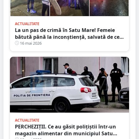
ACTUALITATE
La un pas de crimă în Satu Mare! Femeie
bătută până la inconștiență, salvată de cei
4 copilași
16 mai 2026
ACTUALITATE
PERCHEZIȚII. Ce au găsit polițiștii într-un
magazin alimentar din municipiul Satu