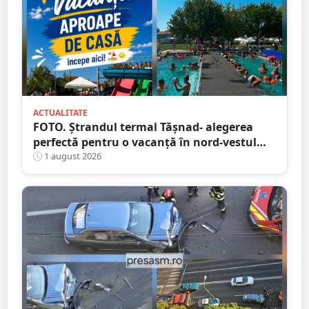
ACTUALITATE
FOTO. Ștrandul termal Tășnad- alegerea
perfectă pentru o vacanță în nord-vestul
României
1 august 2026