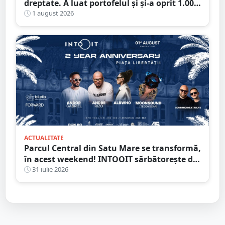
dreptate. A luat portofelul și și-a oprit 1.000
de lei: „Ăștia mi se cuvin, sunt pentru
1 august 2026
curățenie”
ACTUALITATE
Parcul Central din Satu Mare se transformă,
în acest weekend! INTOOIT sărbătorește doi
ani printr-un eveniment spectaculos
31 iulie 2026