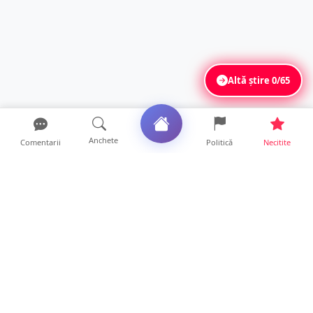
Altă știre
0/65
Anchete
Comentarii
Politică
Necitite
Ultimele articole
Polițist din Satu Mare, prins la volan cu 1,75
g/l alcool în...
19 ore • Locale
TOP Trapez lansează în premieră gardul
metalic „ZIG ZAG”. Ev...