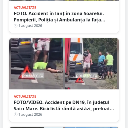
ACTUALITATE
FOTO. Accident în lanț în zona Soarelui.
Pompierii, Poliția și Ambulanța la fața
locului
1 august 2026
ACTUALITATE
FOTO/VIDEO. Accident pe DN19, în județul
Satu Mare. Biciclistă rănită astăzi, preluată
de Ambulanță
1 august 2026