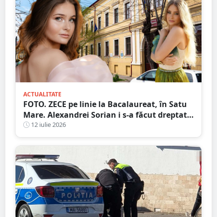
ACTUALITATE
FOTO. ZECE pe linie la Bacalaureat, în Satu
Mare. Alexandrei Sorian i s-a făcut dreptate
după contestații
12 iulie 2026