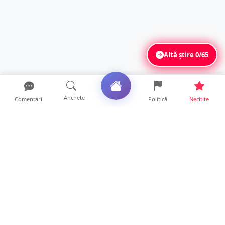
Altă știre
0/65
Anchete
Comentarii
Politică
Necitite
Ultimele articole
Polițist din Satu Mare, prins la volan cu 1,75
g/l alcool în...
19 ore • Locale
TOP Trapez lansează în premieră gardul
metalic „ZIG ZAG”. Ev...