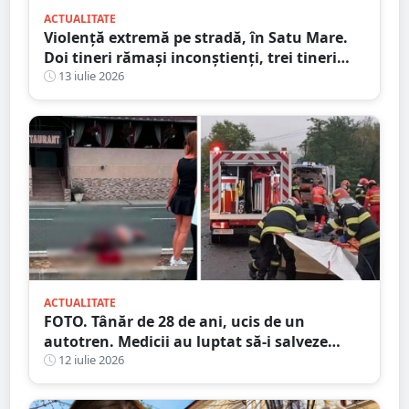
ACTUALITATE
Violență extremă pe stradă, în Satu Mare.
Doi tineri rămași inconștienți, trei tineri
reținuți, astăzi
13 iulie 2026
ACTUALITATE
FOTO. Tânăr de 28 de ani, ucis de un
autotren. Medicii au luptat să-i salveze
viața, dar fără succes, în județul vecin
12 iulie 2026