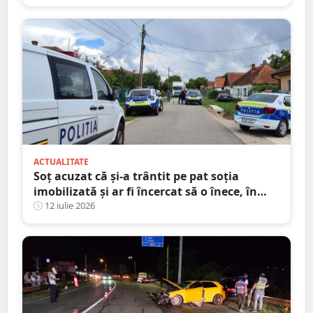
ACTUALITATE
Soț acuzat că și-a trântit pe pat soția
imobilizată și ar fi încercat să o înece, în
județul Satu Mare
12 iulie 2026