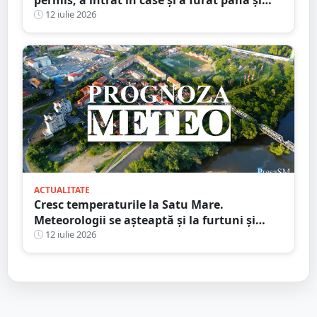
permis, a intrat în case și a furat până și
brazi ornamentali. Faptele unui minor din
12 iulie 2026
Satu Mare
ACTUALITATE
Cresc temperaturile la Satu Mare.
Meteorologii se așteaptă și la furtuni și
vijelii. Prognoza meteo pentru săptămâna
12 iulie 2026
următoare