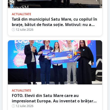
ACTUALITATE
Tată din municipiul Satu Mare, cu copilul în
brațe, bătut de fosta soție. Motivul: nu a
vrut să meargă în excursie
12 iulie 2026
ACTUALITATE
FOTO. Elevii din Satu Mare care au
impresionat Europa. Au inventat o brățară
inteligentă pentru colegii nevăzători
12 iulie 2026