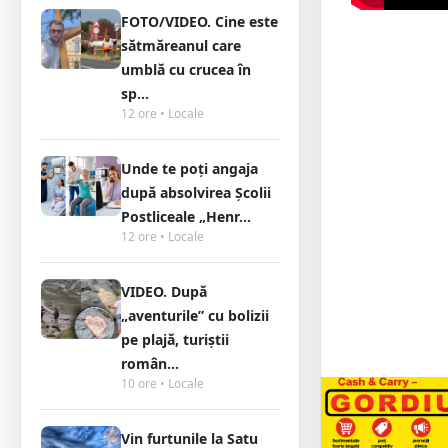
FOTO/VIDEO. Cine este
sătmăreanul care
umblă cu crucea în
sp...
12 ore • Locale
Unde te poți angaja
după absolvirea Școlii
Postliceale „Henr...
12 ore • Locale
VIDEO. După
„aventurile” cu bolizii
pe plajă, turiștii
român...
10 ore • Locale
Vin furtunile la Satu