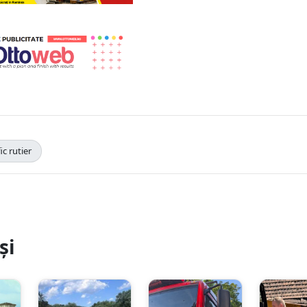
ic rutier
și