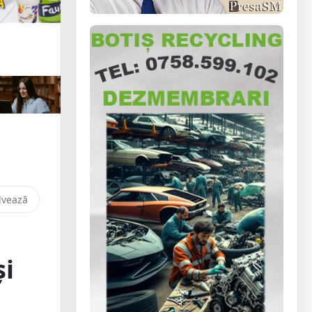
lvează
și