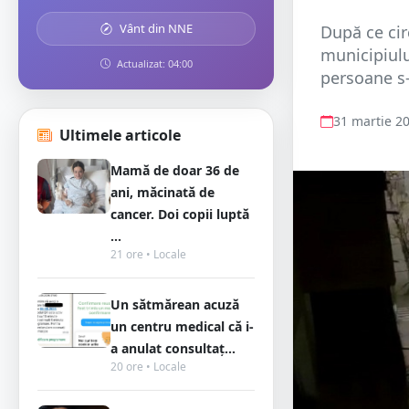
Vânt din NNE
După ce cir
municipiulu
Actualizat: 04:00
persoane s-
31 martie 2
Ultimele articole
Mamă de doar 36 de
ani, măcinată de
cancer. Doi copii luptă
...
21 ore • Locale
Un sătmărean acuză
un centru medical că i-
a anulat consultaț...
20 ore • Locale