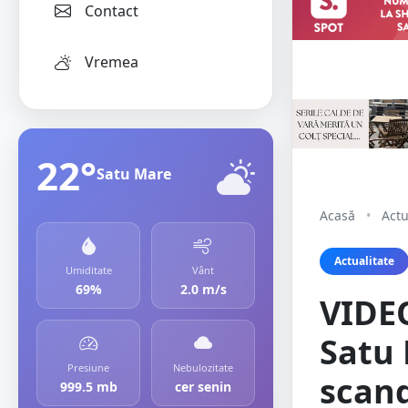
Contact
Vremea
22°
Satu Mare
Acasă
•
Actu
Actualitate
Umiditate
Vânt
69%
2.0 m/s
VIDEO
Satu 
Presiune
Nebulozitate
scand
999.5 mb
cer senin