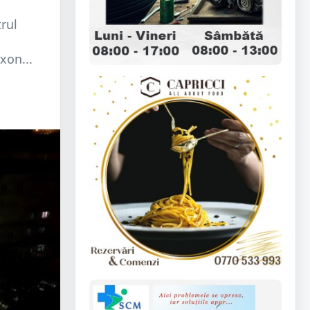
rul
xon...