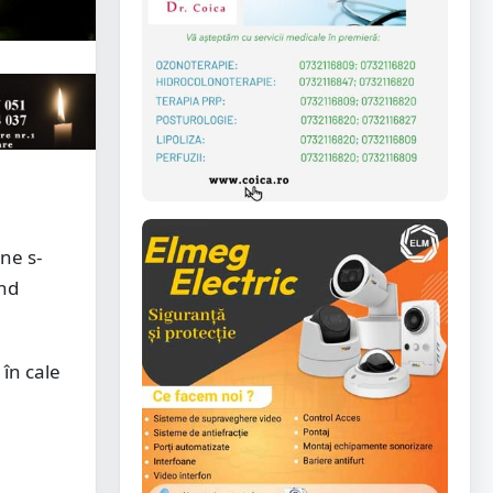
ne s-
ând
 în cale