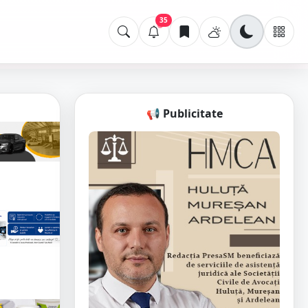
35
📢 Publicitate