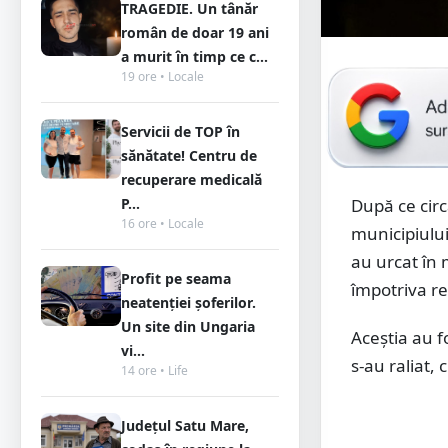
TRAGEDIE. Un tânăr
român de doar 19 ani
a murit în timp ce c...
19 ore • Locale
Servicii de TOP în
sănătate! Centru de
recuperare medicală
După ce circ
P...
16 ore • Locale
municipiului
au urcat în 
Profit pe seama
împotriva res
neatenției șoferilor.
Un site din Ungaria
Aceștia au fo
vi...
s-au raliat, 
14 ore • Life
Județul Satu Mare,