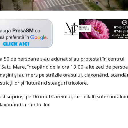
a 50 de persoane s-au adunat și au protestat în centrul
 Satu Mare, începând de la ora 19.00, alte zeci de persoa
mașini și au mers pe străzile orașului, claxonând, scand
tricțiilor și fluturând steaguri tricolore.
st suprinși pe Drumul Careiului, iar ceilalți șoferi întâlniți
claxonând la rândul lor.