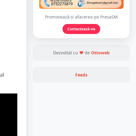
Promovează-ți afacerea pe PresaSM
Contactează-ne
Dezvoltat cu
❤
de
Ottoweb
ul
Feeds