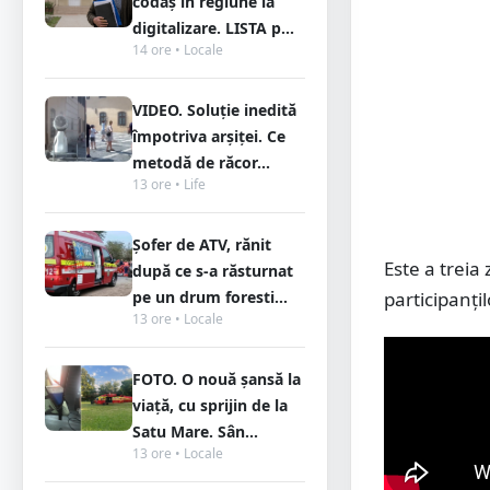
codaș în regiune la
digitalizare. LISTA p...
14 ore • Locale
VIDEO. Soluție inedită
împotriva arșiței. Ce
metodă de răcor...
13 ore • Life
Șofer de ATV, rănit
Este a treia
după ce s-a răsturnat
participanțil
pe un drum foresti...
13 ore • Locale
FOTO. O nouă șansă la
viață, cu sprijin de la
Satu Mare. Sân...
13 ore • Locale