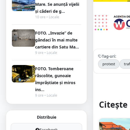
Mare. Se anunță vijelii
și căderi de g...
10 ore • Locale
FOTO. „Invazie” de
gândaci în mai multe
cartiere din Satu Ma...
9 ore • Locale
Tag-uri:
protest
traf
FOTO. Tomberoane
răscolite, gunoaie
împrăștiate și miros
ins...
9 ore • Locale
Citește 
Distribuie
Facebook