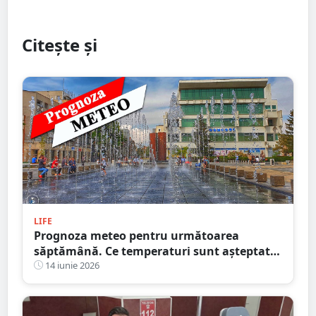
Citește și
LIFE
Prognoza meteo pentru următoarea
săptămână. Ce temperaturi sunt așteptate
la Satu Mare
14 iunie 2026