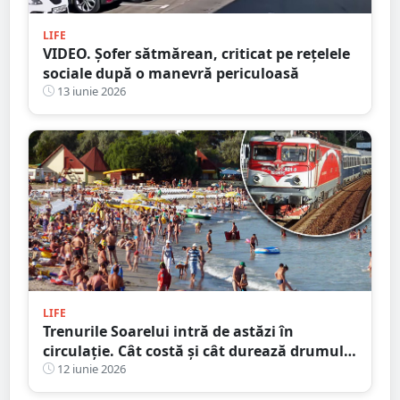
LIFE
VIDEO. Șofer sătmărean, criticat pe rețelele
sociale după o manevră periculoasă
13 iunie 2026
LIFE
Trenurile Soarelui intră de astăzi în
circulație. Cât costă și cât durează drumul
spre litoral de la Satu Mare
12 iunie 2026