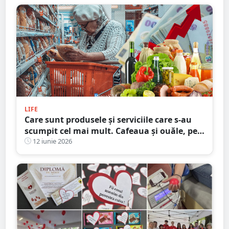
LIFE
Care sunt produsele și serviciile care s-au
scumpit cel mai mult. Cafeaua și ouăle, pe
primele locuri
12 iunie 2026