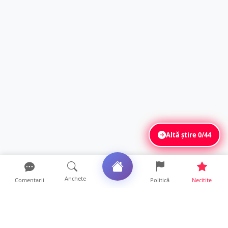
Altă știre
0/44
Anchete
Comentarii
Politică
Necitite
Ultimele articole