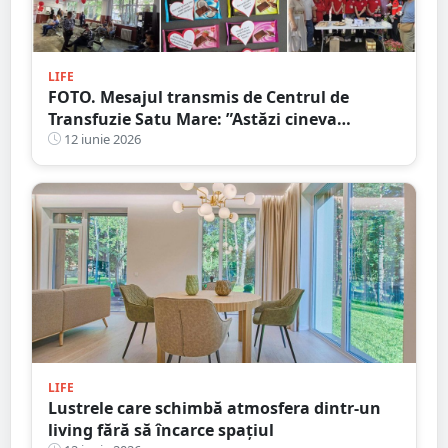
LIFE
FOTO. Mesajul transmis de Centrul de
Transfuzie Satu Mare: ”Astăzi cineva
trăiește datorită unui înger anonim”.
12 iunie 2026
Gestul de câteva minute care salvează vieți
LIFE
Lustrele care schimbă atmosfera dintr-un
living fără să încarce spațiul