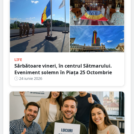
LIFE
Sărbătoare vineri, în centrul Sătmarului.
Eveniment solemn în Piața 25 Octombrie
24 iunie 2026