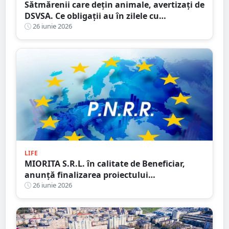
Sătmărenii care dețin animale, avertizați de
DSVSA. Ce obligații au în zilele cu
temperaturi extreme
26 iunie 2026
LIFE
MIORITA S.R.L. în calitate de Beneficiar,
anunță finalizarea proiectului
„DIGITALIZAREA SOCIETATII MIORITA SRL”
26 iunie 2026