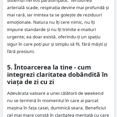
sistemul nervos parasimpatic. Tensiunea
arterială scade, respirația devine mai profundă și
mai rară, iar mintea ta se golește de reziduuri
emoționale. Natura nu îți cere nimic, nu îți
impune standarde și nu îți trimite e-mailuri
urgente; ea doar există, oferindu-ți un spațiu
sigur în care poți pur și simplu să fii, fără măști și
fără presiuni.
5. Întoarcerea la tine - cum
integrezi claritatea dobândită în
viața de zi cu zi
Adevărata valoare a unei călătorii de weekend
nu se termină în momentul în care ai parcat
mașina în fața casei, duminică seara. Beneficiul
cel mai mare constă în claritatea mentală cu care