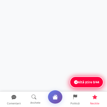
Altă știre
0/44
Anchete
Comentarii
Politică
Necitite