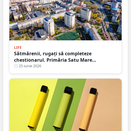
LIFE
Sătmărenii, rugați să completeze
chestionarul. Primăria Satu Mare
pregătește noul Plan Urbanistic General
25 iunie 2026