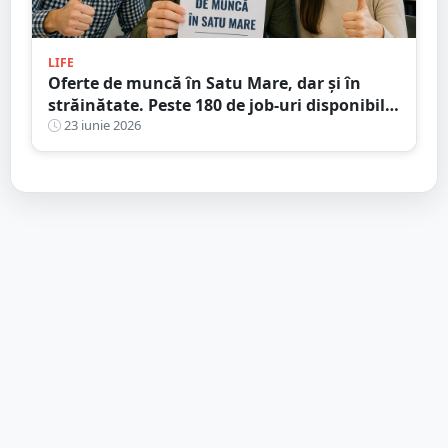
LIFE
Oferte de muncă în Satu Mare, dar și în
străinătate. Peste 180 de job-uri disponibile
la noi în județ
23 iunie 2026