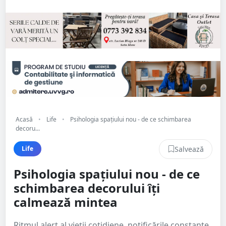
Acasă
•
Life
•
Psihologia spațiului nou - de ce schimbarea
decoru...
Salvează
Life
Psihologia spațiului nou - de ce
schimbarea decorului îți
calmează mintea
Ritmul alert al vieții cotidiene, notificările constante