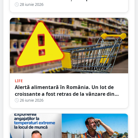
speciale
28 iunie 2026
LIFE
Alertă alimentară în România. Un lot de
croissante a fost retras de la vânzare din
Lidl și Kaufland
26 iunie 2026