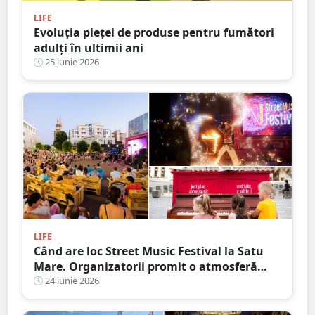
LIFE
Evoluția pieței de produse pentru fumători
adulți în ultimii ani
25 iunie 2026
LIFE
Când are loc Street Music Festival la Satu
Mare. Organizatorii promit o atmosferă
vibrantă și plină de energie
24 iunie 2026