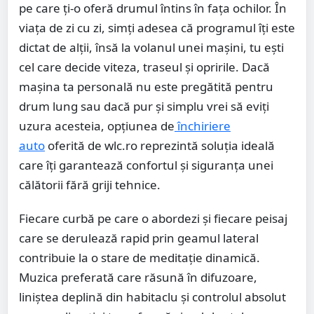
pe care ți-o oferă drumul întins în fața ochilor. În
viața de zi cu zi, simți adesea că programul îți este
dictat de alții, însă la volanul unei mașini, tu ești
cel care decide viteza, traseul și opririle. Dacă
mașina ta personală nu este pregătită pentru
drum lung sau dacă pur și simplu vrei să eviți
uzura acesteia, opțiunea de
închiriere
auto
oferită de wlc.ro reprezintă soluția ideală
care îți garantează confortul și siguranța unei
călătorii fără griji tehnice.
Fiecare curbă pe care o abordezi și fiecare peisaj
care se derulează rapid prin geamul lateral
contribuie la o stare de meditație dinamică.
Muzica preferată care răsună în difuzoare,
liniștea deplină din habitaclu și controlul absolut