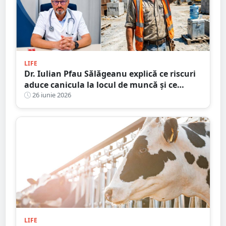
LIFE
Dr. Iulian Pfau Sălăgeanu explică ce riscuri
aduce canicula la locul de muncă și ce
obligații au angajatorii. Cum ne putem
26 iunie 2026
proteja și ajuta colegii
LIFE