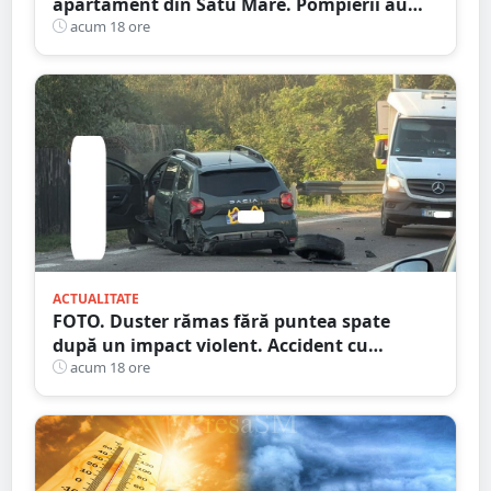
apartament din Satu Mare. Pompierii au
spart ușa
acum 18 ore
ACTUALITATE
FOTO. Duster rămas fără puntea spate
după un impact violent. Accident cu
implicarea unei mașini din Satu Mare
acum 18 ore