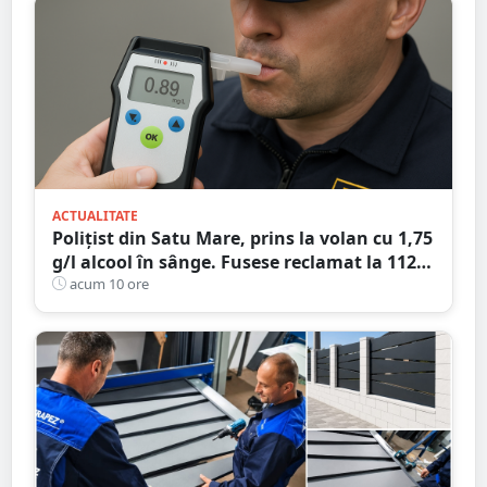
ACTUALITATE
Polițist din Satu Mare, prins la volan cu 1,75
g/l alcool în sânge. Fusese reclamat la 112
că circula pe contrasens
acum 10 ore