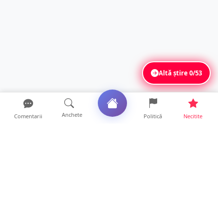
Altă știre
0/53
Anchete
Comentarii
Politică
Necitite
Ultimele articole
Polițist din Satu Mare, prins la volan cu 1,75
g/l alcool în...
19 ore • Locale