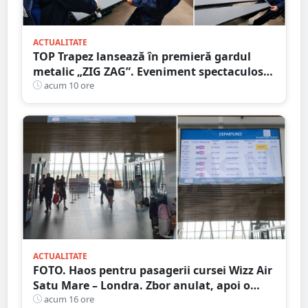
ACTUALITATE
TOP Trapez lansează în premieră gardul
metalic „ZIG ZAG”. Eveniment spectaculos
în Grădina Romei
acum 10 ore
ACTUALITATE
FOTO. Haos pentru pasagerii cursei Wizz Air
Satu Mare – Londra. Zbor anulat, apoi o
nouă întârziere. Fără explicații clare
acum 16 ore