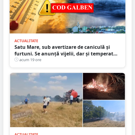
ACTUALITATE
Satu Mare, sub avertizare de caniculă și
furtuni. Se anunță vijelii, dar și temperaturi
ridicate. Avertizarea ANM
acum 19 ore
ACTUALITATE