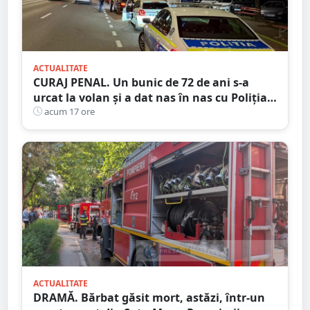
ACTUALITATE
CURAJ PENAL. Un bunic de 72 de ani s-a
urcat la volan și a dat nas în nas cu Poliția
Satu Mare
acum 17 ore
ACTUALITATE
DRAMĂ. Bărbat găsit mort, astăzi, într-un