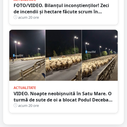
FOTO/VIDEO. Bilanțul inconștienților! Zeci
de incendii și hectare făcute scrum în
județul Satu Mare
acum 20 ore
ACTUALITATE
VIDEO. Noapte neobișnuită în Satu Mare. O
turmă de sute de oi a blocat Podul Decebal.
Gest de apreciat al ciobanului
acum 20 ore