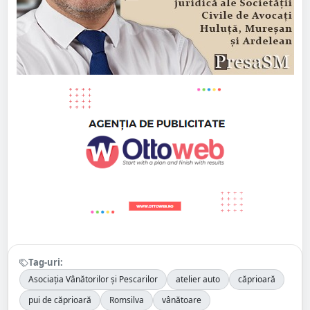
Tag-uri:
Asociația Vânătorilor și Pescarilor
atelier auto
căprioară
pui de căprioară
Romsilva
vânătoare