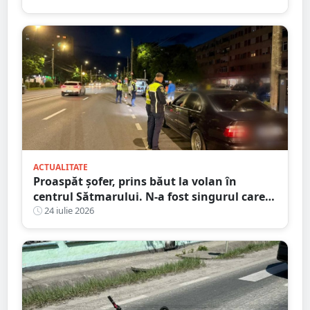
ACTUALITATE
Proaspăt șofer, prins băut la volan în
centrul Sătmarului. N-a fost singurul care a
călcat pe bec
24 iulie 2026