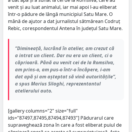
a dat apă și a sunat la cei de la Romsilva, care au
venit și au luat animalul, iar mai apoi l-au eliberat
într-o pădure de lângă municipiul Satu Mare. O
mână de ajutor a dat jurnalistul sătmărean Codruț
Rebic, corespondentul Antena în județul Satu Mare.
”Dimineață, lucrând în atelier, am crezut că
a intrat un client. Dar nu era un client, ci o
căprioară. Până au venit cei de la Romsilva,
am prins-o, am pus-o într-o încăpere, i-am
dat apă și am așteptat să vină autoritățile”,
a spus Marius Silaghi, reprezentantul
atelierului auto.
[gallery columns="2" size="full"
ids="87497,87495,87494,87493"] Pădurarul care
supraveghează zona în care a fost eliberat puiul de