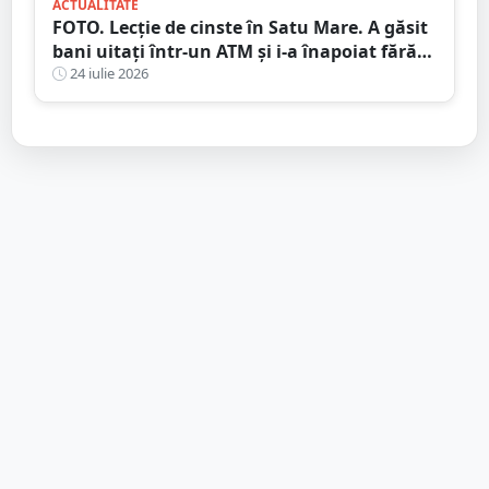
ACTUALITATE
FOTO. Lecție de cinste în Satu Mare. A găsit
bani uitați într-un ATM și i-a înapoiat fără
să stea pe gânduri
24 iulie 2026