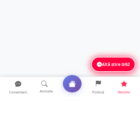
Altă știre
0/62
Anchete
Comentarii
Politică
Necitite
Ultimele articole
FOTO. Haos pentru pasagerii cursei Wizz Air
Satu Mare – Lond...