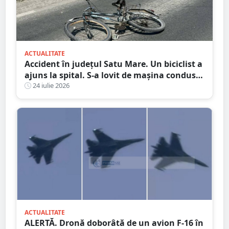
ACTUALITATE
Accident în județul Satu Mare. Un biciclist a
ajuns la spital. S-a lovit de mașina condusă
de un tânăr șofer
24 iulie 2026
ACTUALITATE
ALERTĂ. Dronă doborâtă de un avion F-16 în