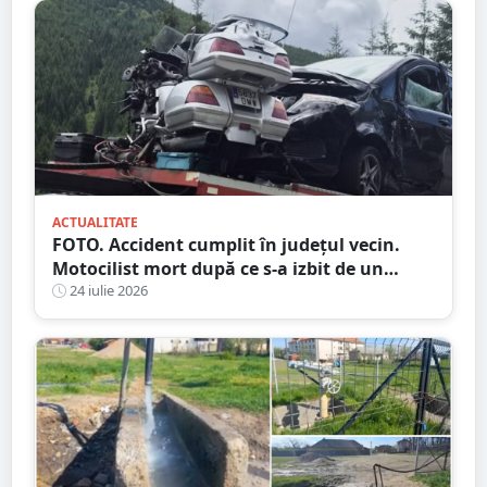
ACTUALITATE
FOTO. Accident cumplit în județul vecin.
Motocilist mort după ce s-a izbit de un
copac și un microbuz
24 iulie 2026