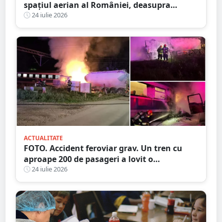
spațiul aerian al României, deasupra
județului Buzău
24 iulie 2026
ACTUALITATE
FOTO. Accident feroviar grav. Un tren cu
aproape 200 de pasageri a lovit o
autocisternă, care a luat foc
24 iulie 2026