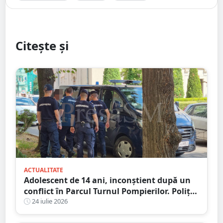
Citește și
ACTUALITATE
Adolescent de 14 ani, inconștient după un
conflict în Parcul Turnul Pompierilor. Poliția
a deschis dosar penal
24 iulie 2026