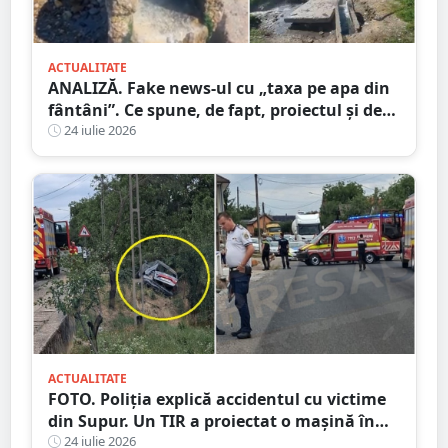
ACTUALITATE
ANALIZĂ. Fake news-ul cu „taxa pe apa din
fântâni”. Ce spune, de fapt, proiectul și de
unde a pornit dezinformarea
24 iulie 2026
ACTUALITATE
FOTO. Poliția explică accidentul cu victime
din Supur. Un TIR a proiectat o mașină în
șanț
24 iulie 2026