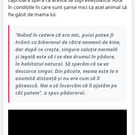
căprioară speră ca acesta să supraviețuiască. Asta
în condițiile în care sunt șanse mici ca acel animal să
fie găsit de mama lui.
”Având în cedere că era mic, puiul putea fi
hrănit cu biberonul de către oamenii de bine,
dar după ce crește, singura soluție normală
și legală este să i se dea drumul în pădure,
în habitatul natural. Să sperăm că se va
descurca singur. Din păcate, mama este la o
anumită distanță și nu are cum să îl
găsească. Noi o să încercăm să îl ajutăm pe
cât putem”, a spus pădurarul.