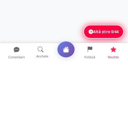
Altă știre
0/44
Anchete
Comentarii
Politică
Necitite
Ultimele articole
USR acuză: PSD face totul pentru ca
România să piardă miliar...
21 ore • Locale
Tot mai multe orașe reduc consumul de
energie electrică. Sat...