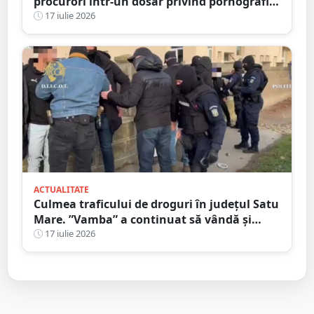
procurori într-un dosar privind pornografia
infantilă
17 iulie 2026
ACTUALITATE
Culmea traficului de droguri în județul Satu
Mare. ”Vamba” a continuat să vândă și
după ce a fost prins
17 iulie 2026