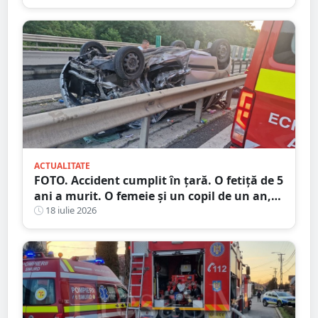
ACTUALITATE
FOTO. Accident cumplit în țară. O fetiță de 5
ani a murit. O femeie și un copil de un an,
la spital
18 iulie 2026