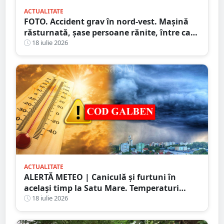
ACTUALITATE
FOTO. Accident grav în nord-vest. Mașină
răsturnată, șase persoane rănite, între care
doi copii
18 iulie 2026
ACTUALITATE
ALERTĂ METEO | Caniculă și furtuni în
același timp la Satu Mare. Temperaturi
extreme și avertizări de vijelii și grindină
18 iulie 2026