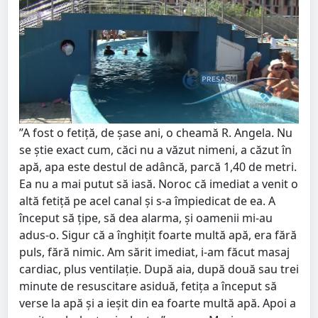
”A fost o fetiță, de șase ani, o cheamă R. Angela. Nu
se știe exact cum, căci nu a văzut nimeni, a căzut în
apă, apa este destul de adâncă, parcă 1,40 de metri.
Ea nu a mai putut să iasă. Noroc că imediat a venit o
altă fetiță pe acel canal și s-a împiedicat de ea. A
început să țipe, să dea alarma, și oamenii mi-au
adus-o. Sigur că a înghițit foarte multă apă, era fără
puls, fără nimic. Am sărit imediat, i-am făcut masaj
cardiac, plus ventilație. După aia, după două sau trei
minute de resuscitare asiduă, fetița a început să
verse la apă și a ieșit din ea foarte multă apă. Apoi a