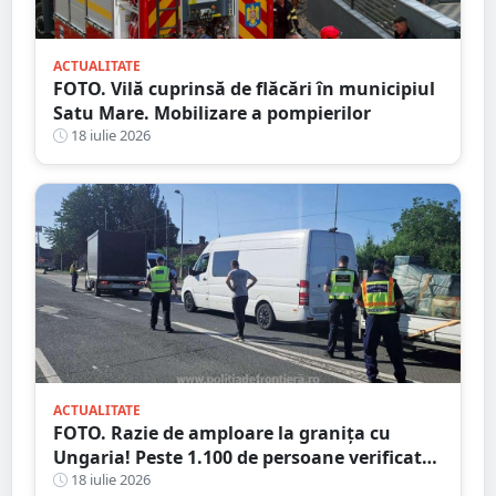
ACTUALITATE
FOTO. Vilă cuprinsă de flăcări în municipiul
Satu Mare. Mobilizare a pompierilor
18 iulie 2026
ACTUALITATE
FOTO. Razie de amploare la granița cu
Ungaria! Peste 1.100 de persoane verificate,
amenzi și dosare penale
18 iulie 2026