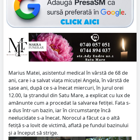
Marius Matei, asistentul medical în vârstă de 68 de
ani, care i-a salvat viața micuței Angela, în vârstă de
șase ani, după ce s-a înecat miercuri, în jurul orei
12.00, la ștrandul din Satu Mare, a explicat cu lux de
amănunte cum a procedat la salvarea fetiței. Fata s-
a dus într-un bazin, iar în circumstanțe încă
neelucidate s-a înecat. Norocul a făcut ca o altă
fetiță s-a lovit de victimă, aflată pe fundul bazinului
și a început să strige.