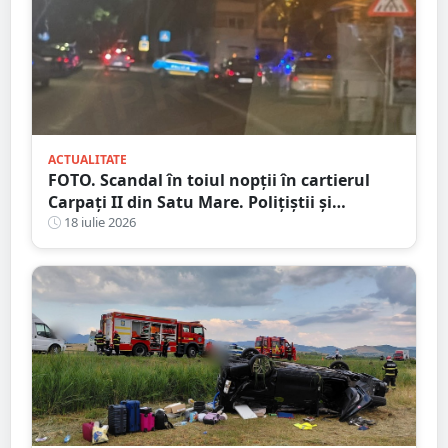
ACTUALITATE
FOTO. Scandal în toiul nopții în cartierul
Carpați II din Satu Mare. Polițiștii și
jandarmii au intervenit după un apel la 112
18 iulie 2026