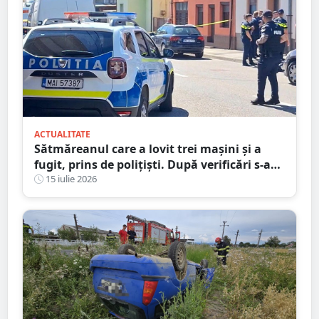
ACTUALITATE
Sătmăreanul care a lovit trei mașini și a
fugit, prins de polițiști. După verificări s-a
ales și cu dosar penal
15 iulie 2026