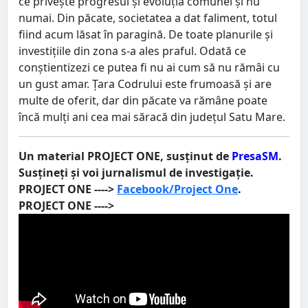
ce privește progresul și evoluția comunei și nu
numai. Din păcate, societatea a dat faliment, totul
fiind acum lăsat în paragină. De toate planurile și
investițiile din zona s-a ales praful. Odată ce
conștientizezi ce putea fi nu ai cum să nu rămâi cu
un gust amar. Țara Codrului este frumoasă și are
multe de oferit, dar din păcate va rămâne poate
încă mulți ani cea mai săracă din județul Satu Mare.
Un material PROJECT ONE, susținut de
PresaSM
.
Susțineți și voi jurnalismul de investigație.
PROJECT ONE ---->
Facebook/Project One
.
PROJECT ONE ---->