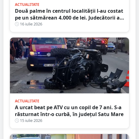
ACTUALITATE
Două palme în centrul localității l-au costat
pe un sătmărean 4.000 de lei. Judecătorii au
refuzat să îl lase fără condamnare penală
16 iulie 2026
ACTUALITATE
A urcat beat pe ATV cu un copil de 7 ani. S-a
răsturnat într-o curbă, în județul Satu Mare
15 iulie 2026