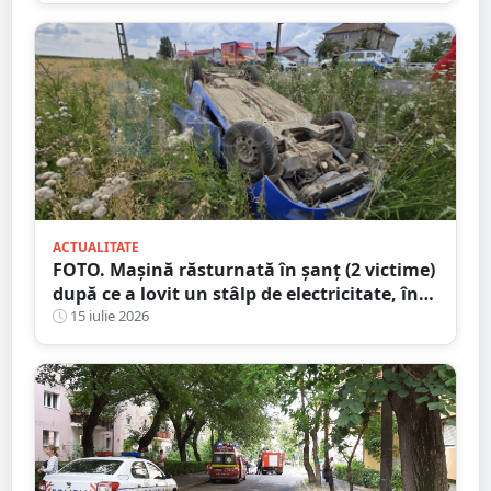
ACTUALITATE
FOTO. Mașină răsturnată în șanț (2 victime)
după ce a lovit un stâlp de electricitate, în
județul Satu Mare
15 iulie 2026