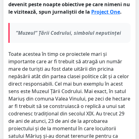
devenit peste noapte obiective pe care nimeni nu
le vizitează, spun jurnaliștii de la
Project One
.
”Muzeul” Țării Codrului, simbolul neputinței
Toate acestea în timp ce proiectele mari și
importante care ar fi trebuit să atragă un număr
mare de turiști au fost date uitării din pricina
nepăsării atât din partea clasei politice cât și a celor
direct responsabili. Cel mai bun exemplu în acest
sens este Muzeul Țării Codrului. Mai exact, în satul
Mariuș din comuna Valea Vinului, pe zeci de hectare
ar fi trebuit să se construiască o replică a unui sat
codrenesc tradițional din secolul XIX. Au trecut 29
de ani de atunci, 23 de ani de la aprobarea
proiectului și de la momentul în care locuitorii
satului Măriuș și-au donat terenurile pentru ca