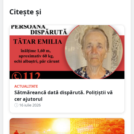
Citește și
ACTUALITATE
Sătmăreancă dată dispărută. Polițiștii vă
cer ajutorul
16 iulie 2026