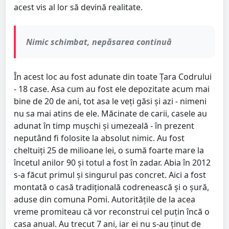
acest vis al lor să devină realitate.
Nimic schimbat, nepăsarea continuă
În acest loc au fost adunate din toate Țara Codrului
- 18 case. Asa cum au fost ele depozitate acum mai
bine de 20 de ani, tot asa le veți găsi și azi - nimeni
nu sa mai atins de ele. Măcinate de carii, casele au
adunat în timp mușchi și umezeală - în prezent
neputând fi folosite la absolut nimic. Au fost
cheltuiți 25 de milioane lei, o sumă foarte mare la
încetul anilor 90 și totul a fost în zadar. Abia în 2012
s-a făcut primul și singurul pas concret. Aici a fost
montată o casă tradițională codrenească și o șură,
aduse din comuna Pomi. Autoritățile de la acea
vreme promiteau că vor reconstrui cel puțin încă o
casa anual. Au trecut 7 ani, iar ei nu s-au ținut de