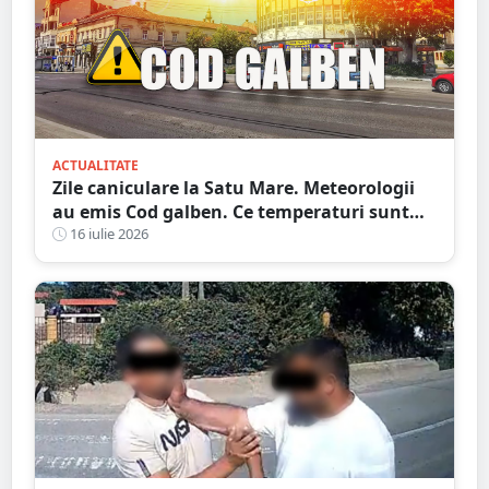
ACTUALITATE
Zile caniculare la Satu Mare. Meteorologii
au emis Cod galben. Ce temperaturi sunt
așteptate și când expiră avertizarea meteo
16 iulie 2026