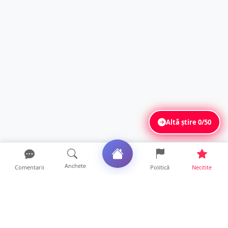
Altă știre
0/50
Anchete
Comentarii
Politică
Necitite
Ultimele articole
Unde te poți angaja după absolvirea Școlii