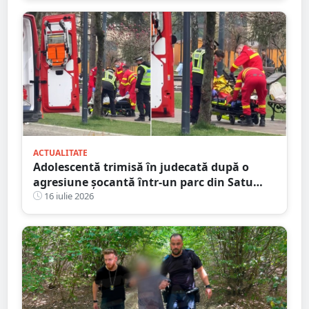
ACTUALITATE
Adolescentă trimisă în judecată după o
agresiune șocantă într-un parc din Satu
Mare. Victima a fost bătută până și-a
16 iulie 2026
pierdut cunoștința