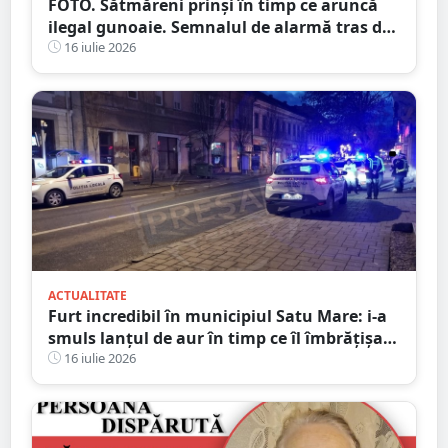
FOTO. Sătmăreni prinși în timp ce aruncă
ilegal gunoaie. Semnalul de alarmă tras de
Primărie
16 iulie 2026
ACTUALITATE
Furt incredibil în municipiul Satu Mare: i-a
smuls lanțul de aur în timp ce îl îmbrățișa și
săruta
16 iulie 2026