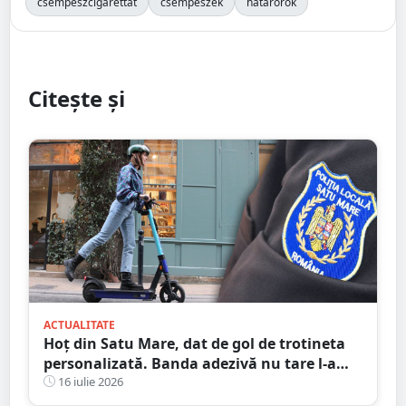
csempészcigarettát
csempészek
határőrök
Citește și
ACTUALITATE
Hoț din Satu Mare, dat de gol de trotineta
personalizată. Banda adezivă nu tare l-a
ajutat
16 iulie 2026