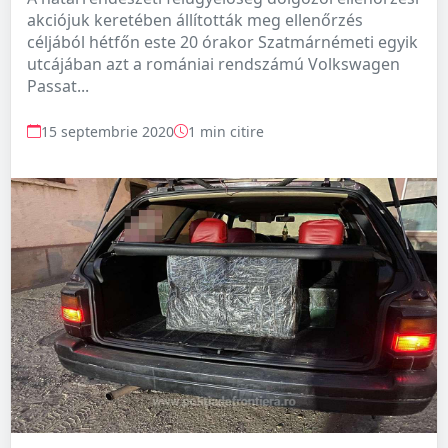
akciójuk keretében állították meg ellenőrzés
céljából hétfőn este 20 órakor Szatmárnémeti egyik
utcájában azt a romániai rendszámú Volkswagen
Passat...
15 septembrie 2020
1 min citire