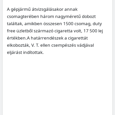
A gépjármű átvizsgálásakor annak
csomagterében három nagyméretű dobozt
találtak, amikben összesen 1500 csomag, duty
free üzletből származó cigaretta volt, 17 500 lej
értékben.A határrendészek a cigarettát
elkobozták, V. T. ellen csempészés vádjával
eljárást indítottak.