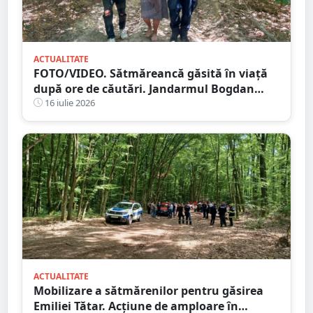
ACTUALITATE
FOTO/VIDEO. Sătmăreancă găsită în viață
după ore de căutări. Jandarmul Bogdan
Moisi este eroul zilei
16 iulie 2026
ACTUALITATE
Mobilizare a sătmărenilor pentru găsirea
Emiliei Tătar. Acțiune de amploare în