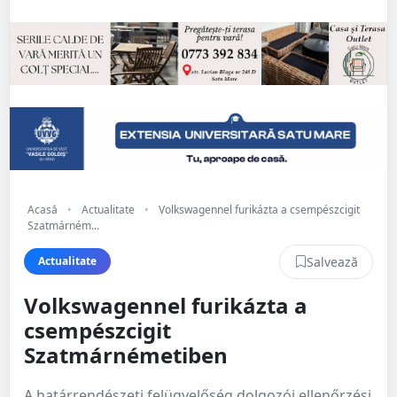
Acasă
•
Actualitate
•
Volkswagennel furikázta a csempészcigit
Szatmárném...
Salvează
Actualitate
Volkswagennel furikázta a
csempészcigit
Szatmárnémetiben
A határrendészeti felügyelőség dolgozói ellenőrzési