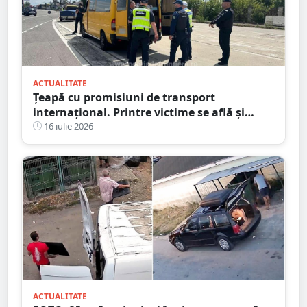
ACTUALITATE
Țeapă cu promisiuni de transport
internațional. Printre victime se află și
persoane din județul Satu Mare
16 iulie 2026
ACTUALITATE