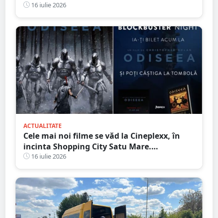
Homoroade
16 iulie 2026
ACTUALITATE
Cele mai noi filme se văd la Cineplexx, în
incinta Shopping City Satu Mare.
Blockbuster Night: Odiseea
16 iulie 2026