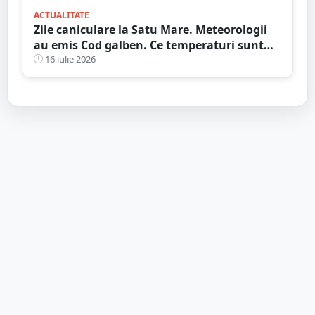
ACTUALITATE
Zile caniculare la Satu Mare. Meteorologii
au emis Cod galben. Ce temperaturi sunt
așteptate și când expiră avertizarea meteo
16 iulie 2026