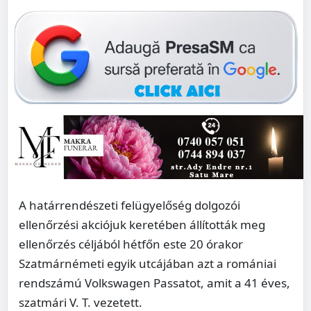
A határrendészeti felügyelőség dolgozói
ellenőrzési akciójuk keretében állították meg
ellenőrzés céljából hétfőn este 20 órakor
Szatmárnémeti egyik utcájában azt a romániai
rendszámú Volkswagen Passatot, amit a 41 éves,
szatmári V. T. vezetett.