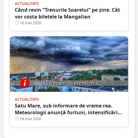
ACTUALITATE
Când revin ”Trenurile Soarelui” pe şine. Cât
vor costa biletele la Mangalian
16 mai 2026
ACTUALITATE
Satu Mare, sub informare de vreme rea.
Meteorologii anunță furtuni, intensificări
de vânt și ploi în averse
16 mai 2026