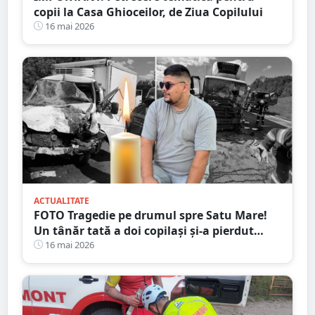
copii la Casa Ghioceilor, de Ziua Copilului
16 mai 2026
ACTUALITATE
FOTO Tragedie pe drumul spre Satu Mare!
Un tânăr tată a doi copilași și-a pierdut
viața într-un accident cumplit
16 mai 2026