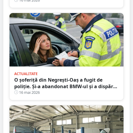
Mare
ACTUALITATE
O șoferiță din Negrești-Oaș a fugit de
poliție. Și-a abandonat BMW-ul și a dispărut
printre blocuri
16 mai 2026