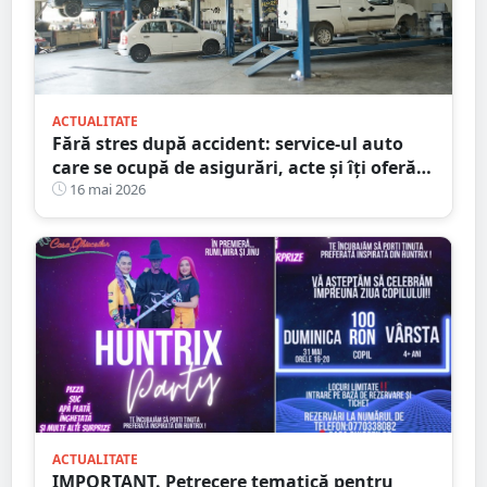
ACTUALITATE
Fără stres după accident: service-ul auto
care se ocupă de asigurări, acte și îți oferă
mașină la schimb
16 mai 2026
ACTUALITATE
IMPORTANT. Petrecere tematică pentru