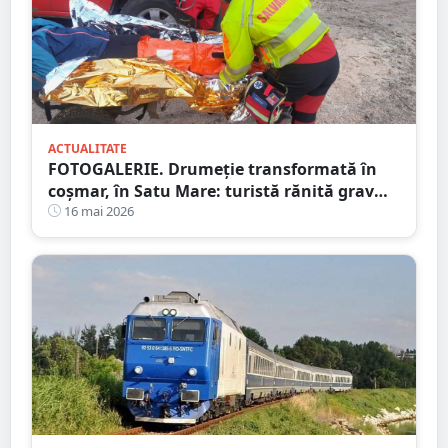
ACTUALITATE
FOTOGALERIE. Drumeție transformată în
coșmar, în Satu Mare: turistă rănită grav
după ce a alergat pe un traseu acoperit cu
16 mai 2026
frunze