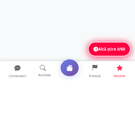
Altă știre
0/60
Anchete
Comentarii
Politică
Necitite
Ultimele articole
ANCHETĂ. Acuzații explozive la DGASPC
Satu Mare! Salarii uri...
18 ore • Anchete