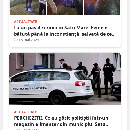
ACTUALITATE
La un pas de crimă în Satu Mare! Femeie
bătută până la inconștiență, salvată de cei
4 copilași
16 mai 2026
ACTUALITATE
PERCHEZIȚII. Ce au găsit polițiștii într-un
magazin alimentar din municipiul Satu
16 mai 2026