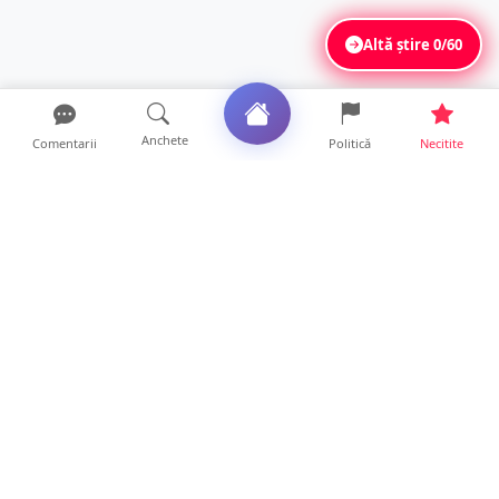
Altă știre
0/60
Anchete
Comentarii
Politică
Necitite
Ultimele articole
ANCHETĂ. Acuzații explozive la DGASPC
Satu Mare! Salarii uri...
18 ore • Anchete
FOTO/VIDEO. Accident cumplit! Impact
frontal între un TIR și...
16 ore • Locale
FOTO. Nebunie de arome în centrul