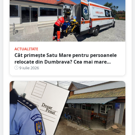
ACTUALITATE
Cât primește Satu Mare pentru persoanele
relocate din Dumbrava? Cea mai mare
alocare din țară
9 iulie 2026