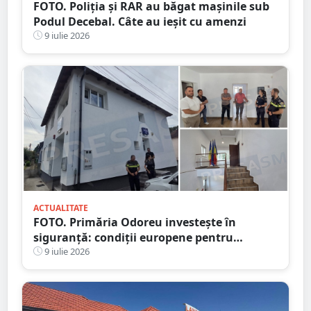
FOTO. Poliția și RAR au băgat mașinile sub
Podul Decebal. Câte au ieșit cu amenzi
9 iulie 2026
ACTUALITATE
FOTO. Primăria Odoreu investește în
siguranță: condiții europene pentru
polițiști. Sediul Poliției, complet reabilitat
9 iulie 2026