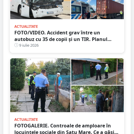
ACTUALITATE
FOTO/VIDEO. Accident grav între un
autobuz cu 35 de copii și un TIR. Planul
Roșu de Intervenție, 12 victime la spital
9 iulie 2026
ACTUALITATE
FOTOGALERIE. Controale de amploare în
locuințele sociale din Satu Mare. Ce a găsit