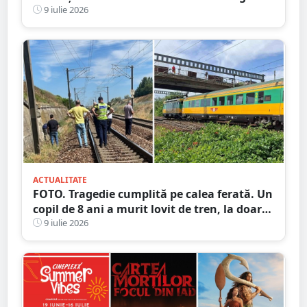
Poliția Locală și ce amenzi s-au dat
9 iulie 2026
ACTUALITATE
FOTO. Tragedie cumplită pe calea ferată. Un
copil de 8 ani a murit lovit de tren, la doar
câteva minute după ce tatăl îi anunțase
9 iulie 2026
dispariția