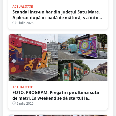
ACTUALITATE
Scandal într-un bar din județul Satu Mare.
A plecat după o coadă de mătură, s-a întors
și și-a lovit victima în cap
9 iulie 2026
ACTUALITATE
FOTO. PROGRAM. Pregătiri pe ultima sută
de metri. În weekend se dă startul la
distracție. Începe Street Music Festival
9 iulie 2026