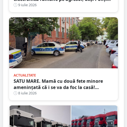
ceruse eliminarea ei
9 iulie 2026
ACTUALITATE
SATU MARE. Mamă cu două fete minore
amenințată că i se va da foc la casă!
Agresorul: ”Acum începe distracția”
8 iulie 2026