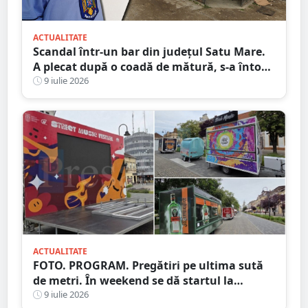
ACTUALITATE
Scandal într-un bar din județul Satu Mare.
A plecat după o coadă de mătură, s-a întors
și și-a lovit victima în cap
9 iulie 2026
ACTUALITATE
FOTO. PROGRAM. Pregătiri pe ultima sută
de metri. În weekend se dă startul la
distracție. Începe Street Music Festival
9 iulie 2026