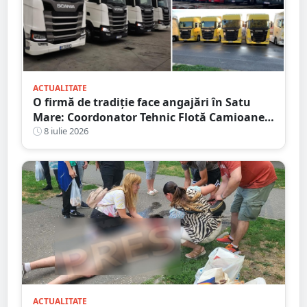
ACTUALITATE
O firmă de tradiție face angajări în Satu
Mare: Coordonator Tehnic Flotă Camioane,
Dispecer Transport Marfă Internațional,
8 iulie 2026
Contabil cu Experiență
ACTUALITATE