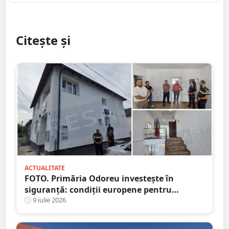
Citește și
ACTUALITATE
FOTO. Primăria Odoreu investește în
siguranță: condiții europene pentru
polițiști. Sediul Poliției, complet reabilitat
9 iulie 2026