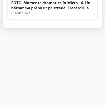
FOTO. Momente dramatice în Micro 16. Un
bărbat s-a prăbușit pe stradă. Trecătorii au
intervenit imediat și i-au salvat viața
8 iulie 2026