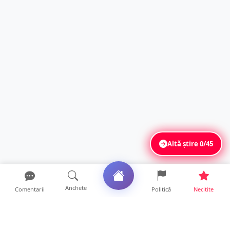
Altă știre
0/45
Anchete
Comentarii
Politică
Necitite
Ultimele articole