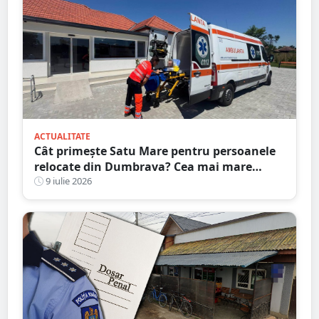
ACTUALITATE
Cât primește Satu Mare pentru persoanele
relocate din Dumbrava? Cea mai mare
alocare din țară
9 iulie 2026