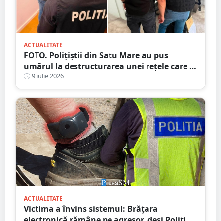
ACTUALITATE
FOTO. Polițiștii din Satu Mare au pus
umărul la destructurarea unei rețele care a
dat țepe de peste 1,3 milioane de euro
9 iulie 2026
ACTUALITATE
Victima a învins sistemul: Brățara
electronică rămâne pe agresor, deși Poliția