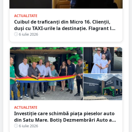
ACTUALITATE
Cuibul de traficanți din Micro 16. Clienții,
duși cu TAXI-urile la destinație. Flagrant la
o cafenea
6 iulie 2026
ACTUALITATE
Investiție care schimbă piața pieselor auto
din Satu Mare. Botiș Dezmembrări Auto a
inaugurat noul centru
6 iulie 2026