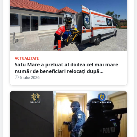
ACTUALITATE
Satu Mare a preluat al doilea cel mai mare
număr de beneficiari relocați după
intervenția de la Dumbrava
6 iulie 2026