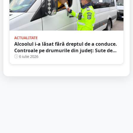
ACTUALITATE
Alcoolul i-a lăsat fără dreptul de a conduce.
Controale pe drumurile din județ: Sute de
amenzi și zeci de șoferi lăsați fără permise
6 iulie 2026