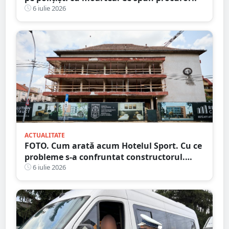
6 iulie 2026
ACTUALITATE
FOTO. Cum arată acum Hotelul Sport. Cu ce
probleme s-a confruntat constructorul.
Care e stadiul lucrărilor
6 iulie 2026