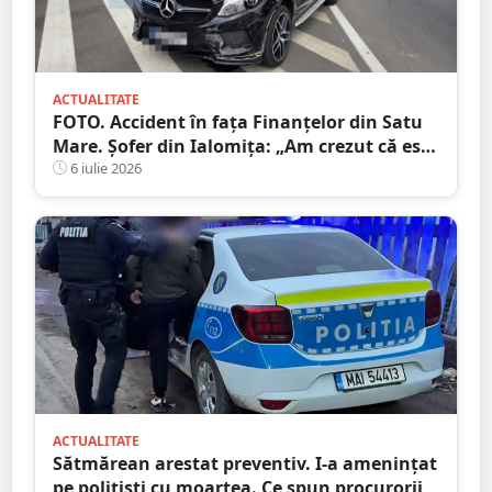
ACTUALITATE
FOTO. Accident în fața Finanțelor din Satu
Mare. Șofer din Ialomița: „Am crezut că este
sens giratoriu”
6 iulie 2026
ACTUALITATE
Sătmărean arestat preventiv. I-a amenințat
pe polițiști cu moartea. Ce spun procurorii