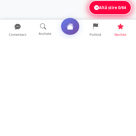
Altă știre
0/64
Anchete
Comentarii
Politică
Necitite
Ultimele articole
TOP Trapez lansează în premieră gardul
metalic „ZIG ZAG”. Ev...
19 ore • Locale
FOTO. Haos pentru pasagerii cursei Wizz Air
Satu Mare – Lond...
13 ore • Locale
Distracție scumpă la grătar. Sătmăreanul s-a
ales cu o amend...