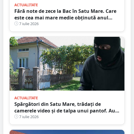
ACTUALITATE
Fără note de zece la Bac în Satu Mare. Care
este cea mai mare medie obținută anul
acesta la noi în județ
7 iulie 2026
ACTUALITATE
Spărgători din Satu Mare, trădați de
camerele video și de talpa unui pantof. Au
jefuit trei imobile într-o singură noapte
7 iulie 2026