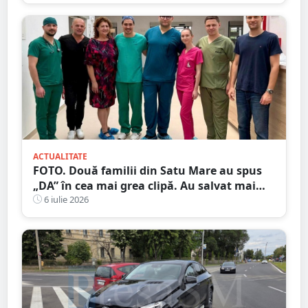
ACTUALITATE
FOTO. Două familii din Satu Mare au spus
„DA” în cea mai grea clipă. Au salvat mai
mulți pacienți
6 iulie 2026