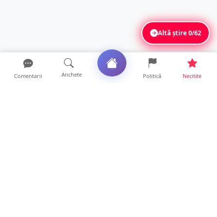
Altă știre
0/62
Anchete
Comentarii
Politică
Necitite
Ultimele articole
Mamă de doar 36 de ani, măcinată de
cancer. Doi copii luptă ...
21 ore • Locale
Un sătmărean acuză un centru medical că i-
a anulat consultaț...
20 ore • Locale