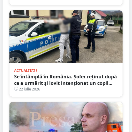
ACTUALITATE
Se întâmplă în România. Șofer reținut după
ce a urmărit și lovit intenționat un copil
aflat pe trotinetă
22 iulie 2026