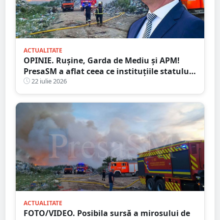
ACTUALITATE
OPINIE. Rușine, Garda de Mediu și APM!
PresaSM a aflat ceea ce instituțiile statului
nu au fost în stare să descopere. Dacă asta
22 iulie 2026
înseamnă protecția mediului, atunci să
plece acasă!
ACTUALITATE
FOTO/VIDEO. Posibila sursă a mirosului de