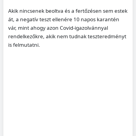
Akik nincsenek beoltva és a fertőzésen sem estek
át, a negatív teszt ellenére 10 napos karantén
vár, mint ahogy azon Covid-igazolvánnyal
rendelkezőkre, akik nem tudnak teszteredményt
is felmutatni.