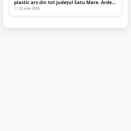
plastic ars din tot județul Satu Mare. Arde
un depozitul de deșeuri, la aproximativ 15
22 iulie 2026
kilometri de granița României