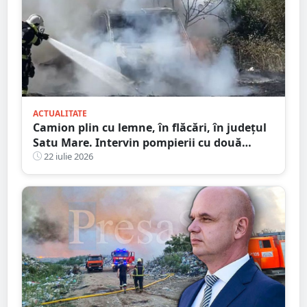
ACTUALITATE
Camion plin cu lemne, în flăcări, în județul
Satu Mare. Intervin pompierii cu două
autospeciale
22 iulie 2026