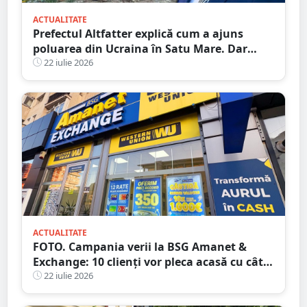
ACTUALITATE
Prefectul Altfatter explică cum a ajuns
poluarea din Ucraina în Satu Mare. Dar
nimic despre RATEUL instituțiilor publice
22 iulie 2026
ACTUALITATE
FOTO. Campania verii la BSG Amanet &
Exchange: 10 clienți vor pleca acasă cu câte
1.000 EURO CASH!
22 iulie 2026