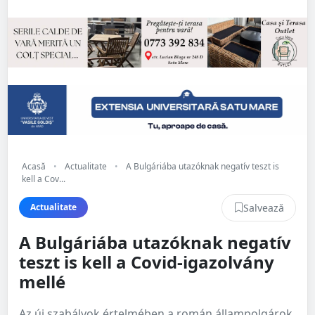
Acasă
•
Actualitate
•
A Bulgáriába utazóknak negatív teszt is
kell a Cov...
Salvează
Actualitate
A Bulgáriába utazóknak negatív
teszt is kell a Covid-igazolvány
mellé
Az új szabályok értelmében a román állampolgárok