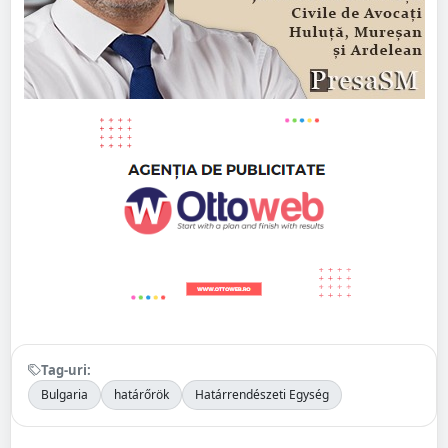
Tag-uri:
Bulgaria
határőrök
Határrendészeti Egység