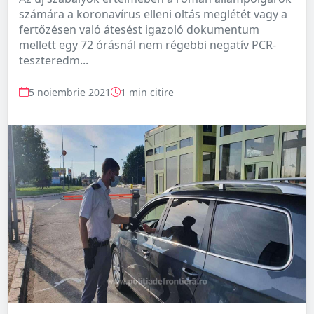
számára a koronavírus elleni oltás meglétét vagy a
fertőzésen való átesést igazoló dokumentum
mellett egy 72 órásnál nem régebbi negatív PCR-
teszteredm...
5 noiembrie 2021
1 min citire