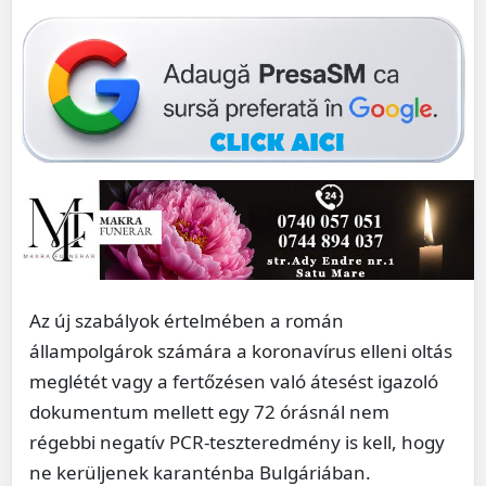
Az új szabályok értelmében a román
állampolgárok számára a koronavírus elleni oltás
meglétét vagy a fertőzésen való átesést igazoló
dokumentum mellett egy 72 órásnál nem
régebbi negatív PCR-teszteredmény is kell, hogy
ne kerüljenek karanténba Bulgáriában.