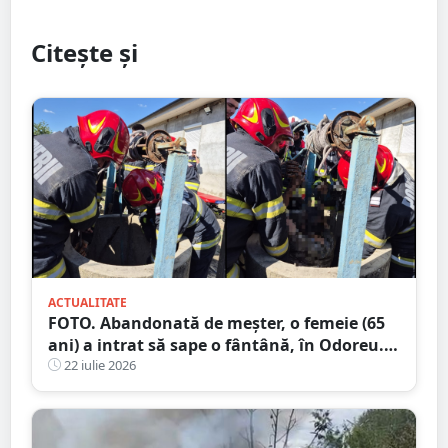
Citește și
ACTUALITATE
FOTO. Abandonată de meșter, o femeie (65
ani) a intrat să sape o fântână, în Odoreu. A
rămas blocată
22 iulie 2026