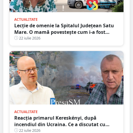
ACTUALITATE
Lecție de omenie la Spitalul Județean Satu
Mare. O mamă povestește cum i-a fost
salvată speranța
22 iulie 2026
ACTUALITATE
Reacția primarul Kereskényi, după
incendiul din Ucraina. Ce a discutat cu
omologul din Beregovo
22 iulie 2026