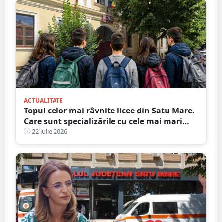
ACTUALITATE
Topul celor mai râvnite licee din Satu Mare.
Care sunt specializările cu cele mai mari
medii de intrare
22 iulie 2026