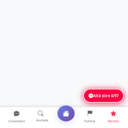
Altă știre
0/57
Anchete
Comentarii
Politică
Necitite