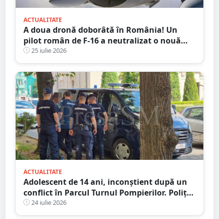
ACTUALITATE
A doua dronă doborâtă în România! Un
pilot român de F-16 a neutralizat o nouă
țintă aeriană în apropierea Deltei Dunării
25 iulie 2026
ACTUALITATE
Adolescent de 14 ani, inconștient după un
conflict în Parcul Turnul Pompierilor. Poliția
a deschis dosar penal
24 iulie 2026