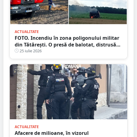
ACTUALITATE
FOTO. Incendiu în zona poligonului militar
din Tătărești. O presă de balotat, distrusă
complet! Flăcările s-au extins
25 iulie 2026
ACTUALITATE
Afacere de milioane, în vizorul