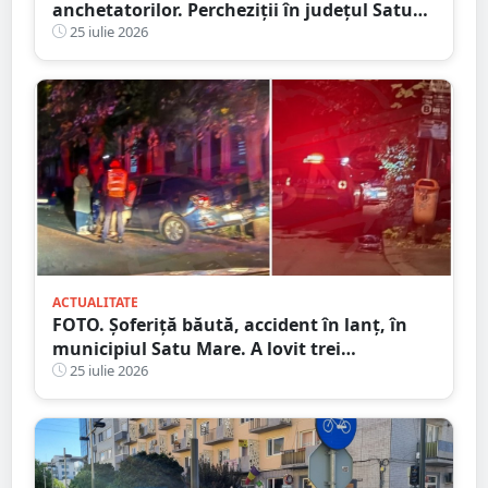
anchetatorilor. Percheziții în județul Satu
Mare, mai multe rețineri
25 iulie 2026
ACTUALITATE
FOTO. Șoferiță băută, accident în lanț, în
municipiul Satu Mare. A lovit trei
autoturisme în miez de noapte
25 iulie 2026