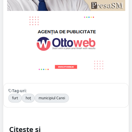
Tag-uri:
furt
hoț
municipiul Carei
Citește și