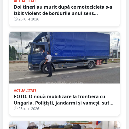
ACTUALITATE
Doi tineri au murit după ce motocicleta s-a
izbit violent de bordurile unui sens
giratoriu. Tragedie în județul vecin
25 iulie 2026
ACTUALITATE
FOTO. O nouă mobilizare la frontiera cu
Ungaria. Polițiști, jandarmi și vameși, sute
de persoane verificate
25 iulie 2026